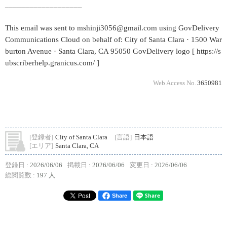
___________________
This email was sent to mshinji3056@gmail.com using GovDelivery
Communications Cloud on behalf of: City of Santa Clara · 1500 War
burton Avenue · Santa Clara, CA 95050 GovDelivery logo [ https://s
ubscriberhelp.granicus.com/ ]
Web Access No.
3650981
[登録者]
City of Santa Clara
[言語]
日本語
[エリア]
Santa Clara, CA
登録日 :
2026/06/06
掲載日 :
2026/06/06
変更日 :
2026/06/06
総閲覧数 :
197 人
Share