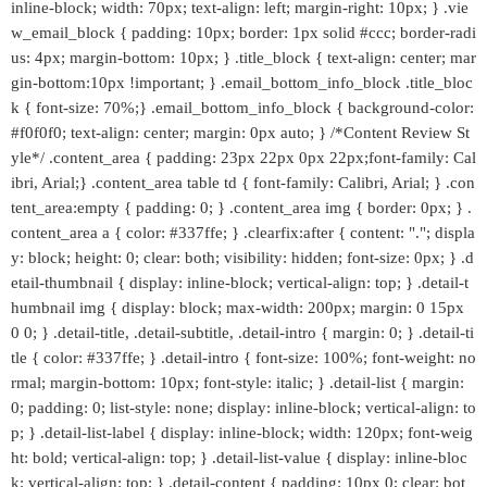
inline-block; width: 70px; text-align: left; margin-right: 10px; } .vie
w_email_block { padding: 10px; border: 1px solid #ccc; border-radi
us: 4px; margin-bottom: 10px; } .title_block { text-align: center; mar
gin-bottom:10px !important; } .email_bottom_info_block .title_bloc
k { font-size: 70%;} .email_bottom_info_block { background-color:
#f0f0f0; text-align: center; margin: 0px auto; } /*Content Review St
yle*/ .content_area { padding: 23px 22px 0px 22px;font-family: Cal
ibri, Arial;} .content_area table td { font-family: Calibri, Arial; } .con
tent_area:empty { padding: 0; } .content_area img { border: 0px; } .
content_area a { color: #337ffe; } .clearfix:after { content: "."; displa
y: block; height: 0; clear: both; visibility: hidden; font-size: 0px; } .d
etail-thumbnail { display: inline-block; vertical-align: top; } .detail-t
humbnail img { display: block; max-width: 200px; margin: 0 15px
0 0; } .detail-title, .detail-subtitle, .detail-intro { margin: 0; } .detail-ti
tle { color: #337ffe; } .detail-intro { font-size: 100%; font-weight: no
rmal; margin-bottom: 10px; font-style: italic; } .detail-list { margin:
0; padding: 0; list-style: none; display: inline-block; vertical-align: to
p; } .detail-list-label { display: inline-block; width: 120px; font-weig
ht: bold; vertical-align: top; } .detail-list-value { display: inline-bloc
k; vertical-align: top; } .detail-content { padding: 10px 0; clear: bot