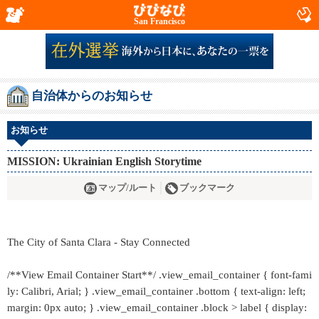
San Francisco
自治体からのお知らせ
お知らせ
MISSION: Ukrainian English Storytime
マップ/ルート
ブックマーク
The City of Santa Clara - Stay Connected
/**View Email Container Start**/ .view_email_container { font-fami
ly: Calibri, Arial; } .view_email_container .bottom { text-align: left;
margin: 0px auto; } .view_email_container .block > label { display: