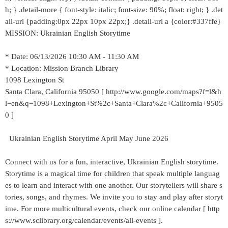
h; } .detail-more { font-style: italic; font-size: 90%; float: right; } .det
ail-url {padding:0px 22px 10px 22px;} .detail-url a {color:#337ffe}
MISSION: Ukrainian English Storytime
* Date: 06/13/2026 10:30 AM - 11:30 AM
* Location: Mission Branch Library
1098 Lexington St
Santa Clara, California 95050 [ http://www.google.com/maps?f=l&h
l=en&q=1098+Lexington+St%2c+Santa+Clara%2c+California+9505
0 ]
Ukrainian English Storytime April May June 2026
Connect with us for a fun, interactive, Ukrainian English storytime.
Storytime is a magical time for children that speak multiple languag
es to learn and interact with one another. Our storytellers will share s
tories, songs, and rhymes. We invite you to stay and play after storyt
ime. For more multicultural events, check our online calendar [ http
s://www.sclibrary.org/calendar/events/all-events ].