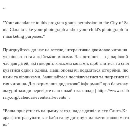
""
"Your attendance to this program grants permission to the City of Sa
nta Clara to take your photograph and/or your child's photograph fo
r marketing purposes."
Приєднуйтесь до нас на веселе, інтерактивне двомовне читання
українською та англійською мовами. Час читання — це чарівний
час для дітей, які говорять кількома мовами, щоб вчитися та спіл
куватися один з одним. Наші оповідачі поділяться історіями, піс
нями та віршиками. Залишайтеся поспілкуватися та погратися пі
сля читання. Для отримання додаткової інформації про багатоку
льтурні заходи перевірте наш онлайн-календар [ https://www.sclib
rary.org/calendar/events/all-events ].
"Ваша присутність на цьому заході надає дозвіл місту Санта-Кл
ара фотографувати вас і/або вашу дитину з маркетинговою мето
ю."