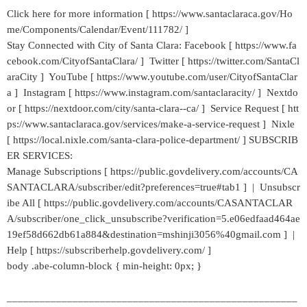
Click here for more information [ https://www.santaclaraca.gov/Ho
me/Components/Calendar/Event/111782/ ]
Stay Connected with City of Santa Clara: Facebook [ https://www.fa
cebook.com/CityofSantaClara/ ] Twitter [ https://twitter.com/SantaCl
araCity ] YouTube [ https://www.youtube.com/user/CityofSantaClar
a ] Instagram [ https://www.instagram.com/santaclaracity/ ] Nextdo
or [ https://nextdoor.com/city/santa-clara--ca/ ] Service Request [ htt
ps://www.santaclaraca.gov/services/make-a-service-request ] Nixle
[ https://local.nixle.com/santa-clara-police-department/ ] SUBSCRIB
ER SERVICES:
Manage Subscriptions [ https://public.govdelivery.com/accounts/CA
SANTACLARA/subscriber/edit?preferences=true#tab1 ] | Unsubscr
ibe All [ https://public.govdelivery.com/accounts/CASANTACLAR
A/subscriber/one_click_unsubscribe?verification=5.e06edfaad464ae
19ef58d662db61a884&destination=mshinji3056%40gmail.com ] |
Help [ https://subscriberhelp.govdelivery.com/ ]
body .abe-column-block { min-height: 0px; }
_____________________________________________________