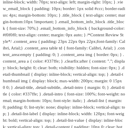
inline-block; width: 70px; text-align: left; margin-right: 10px; } .vie
w_email_block { padding: 10px; border: 1px solid #ccc; border-radi
us: 4px; margin-bottom: 10px; } .title_block { text-align: center; mar
gin-bottom:10px !important; } .email_bottom_info_block .title_bloc
k { font-size: 70%;} .email_bottom_info_block { background-color:
#f0f0f0; text-align: center; margin: 0px auto; } /*Content Review St
yle*/ .content_area { padding: 23px 22px 0px 22px;font-family: Cal
ibri, Arial;} .content_area table td { font-family: Calibri, Arial; } .con
tent_area:empty { padding: 0; } .content_area img { border: 0px; } .
content_area a { color: #337ffe; } .clearfix:after { content: "."; displa
y: block; height: 0; clear: both; visibility: hidden; font-size: 0px; } .d
etail-thumbnail { display: inline-block; vertical-align: top; } .detail-t
humbnail img { display: block; max-width: 200px; margin: 0 15px
0 0; } .detail-title, .detail-subtitle, .detail-intro { margin: 0; } .detail-ti
tle { color: #337ffe; } .detail-intro { font-size: 100%; font-weight: no
rmal; margin-bottom: 10px; font-style: italic; } .detail-list { margin:
0; padding: 0; list-style: none; display: inline-block; vertical-align: to
p; } .detail-list-label { display: inline-block; width: 120px; font-weig
ht: bold; vertical-align: top; } .detail-list-value { display: inline-bloc
k; vertical-align: top; } .detail-content { padding: 10px 0; clear: bot