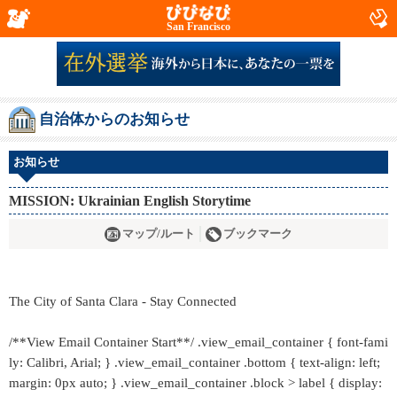
San Francisco
自治体からのお知らせ
お知らせ
MISSION: Ukrainian English Storytime
マップ/ルート
ブックマーク
The City of Santa Clara - Stay Connected
/**View Email Container Start**/ .view_email_container { font-fami
ly: Calibri, Arial; } .view_email_container .bottom { text-align: left;
margin: 0px auto; } .view_email_container .block > label { display: