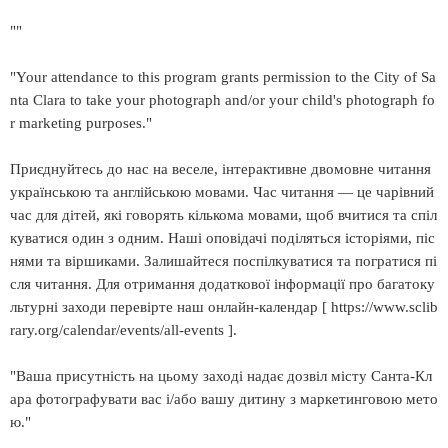
""
"Your attendance to this program grants permission to the City of Sa
nta Clara to take your photograph and/or your child's photograph fo
r marketing purposes."
Приєднуйтесь до нас на веселе, інтерактивне двомовне читання
українською та англійською мовами. Час читання — це чарівний
час для дітей, які говорять кількома мовами, щоб вчитися та спіл
куватися один з одним. Наші оповідачі поділяться історіями, піс
нями та віршиками. Залишайтеся поспілкуватися та погратися пі
сля читання. Для отримання додаткової інформації про багатоку
льтурні заходи перевірте наш онлайн-календар [ https://www.sclib
rary.org/calendar/events/all-events ].
"Ваша присутність на цьому заході надає дозвіл місту Санта-Кл
ара фотографувати вас і/або вашу дитину з маркетинговою мето
ю."