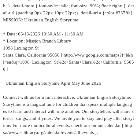
h; } .detail-more { font-style: italic; font-size: 90%; float: right; } .det
ail-url {padding:0px 22px 10px 22px;} .detail-url a {color:#337ffe}
MISSION: Ukrainian English Storytime
* Date: 06/13/2026 10:30 AM - 11:30 AM
* Location: Mission Branch Library
1098 Lexington St
Santa Clara, California 95050 [ http://www.google.com/maps?f=l&h
l=en&q=1098+Lexington+St%2c+Santa+Clara%2c+California+9505
0 ]
Ukrainian English Storytime April May June 2026
Connect with us for a fun, interactive, Ukrainian English storytime.
Storytime is a magical time for children that speak multiple languag
es to learn and interact with one another. Our storytellers will share s
tories, songs, and rhymes. We invite you to stay and play after storyt
ime. For more multicultural events, check our online calendar [ http
s://www.sclibrary.org/calendar/events/all-events ].