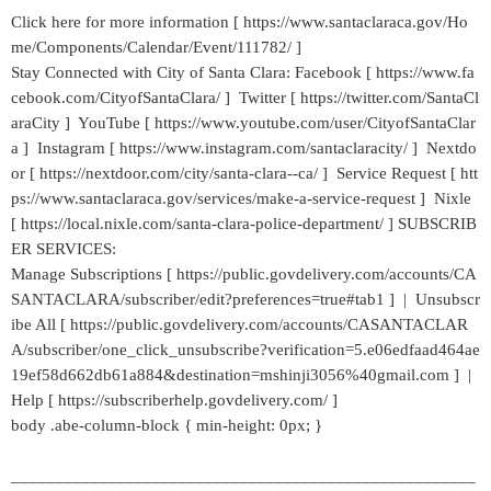
Click here for more information [ https://www.santaclaraca.gov/Ho
me/Components/Calendar/Event/111782/ ]
Stay Connected with City of Santa Clara: Facebook [ https://www.fa
cebook.com/CityofSantaClara/ ] Twitter [ https://twitter.com/SantaCl
araCity ] YouTube [ https://www.youtube.com/user/CityofSantaClar
a ] Instagram [ https://www.instagram.com/santaclaracity/ ] Nextdo
or [ https://nextdoor.com/city/santa-clara--ca/ ] Service Request [ htt
ps://www.santaclaraca.gov/services/make-a-service-request ] Nixle
[ https://local.nixle.com/santa-clara-police-department/ ] SUBSCRIB
ER SERVICES:
Manage Subscriptions [ https://public.govdelivery.com/accounts/CA
SANTACLARA/subscriber/edit?preferences=true#tab1 ] | Unsubscr
ibe All [ https://public.govdelivery.com/accounts/CASANTACLAR
A/subscriber/one_click_unsubscribe?verification=5.e06edfaad464ae
19ef58d662db61a884&destination=mshinji3056%40gmail.com ] |
Help [ https://subscriberhelp.govdelivery.com/ ]
body .abe-column-block { min-height: 0px; }
_____________________________________________________