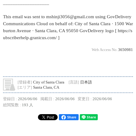
___________________
This email was sent to mshinji3056@gmail.com using GovDelivery
Communications Cloud on behalf of: City of Santa Clara · 1500 War
burton Avenue · Santa Clara, CA 95050 GovDelivery logo [ https://s
ubscriberhelp.granicus.com/ ]
Web Access No.
3650981
[登録者]
City of Santa Clara
[言語]
日本語
[エリア]
Santa Clara, CA
登録日 :
2026/06/06
掲載日 :
2026/06/06
変更日 :
2026/06/06
総閲覧数 :
193 人
Share