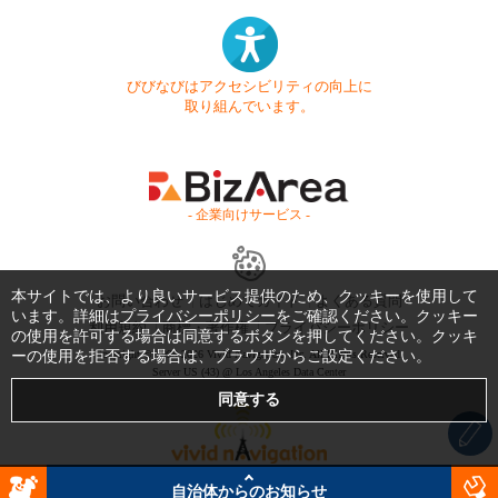
びびなびはアクセシビリティの向上に
取り組んでいます。
- 企業向けサービス -
本サイトでは、より良いサービス提供のため、クッキーを使用して
お問い合わせ
はじめてガイド
よくある質問
います。詳細は
プライバシーポリシー
をご確認ください。クッキー
利用規約
商標・著作権
プライバシーポリシー
の使用を許可する場合は同意するボタンを押してください。クッキ
ーの使用を拒否する場合は、ブラウザからご設定ください。
Copyright © 1999-2026 Vivid Navigation, Inc. All Rights Reserved.
Server US (43) @ Los Angeles Data Center
自治体からのお知らせ