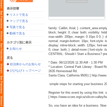
表示切替
リストで見る
マップで見る
写真で見る
family: Calibri, Arial; } .content_area:empty
block; height: 0; clear: both; visibility: hid
動画で見る
max-width: 200px; margin: 0 15px 0 0; } .detai
normal; margin-bottom: 10px; font-style: itali
カテゴリ別に表示
display: inline-block; width: 120px; font-weig
お知らせ
0; clear: both; } .detail-more { font-style: i
CENTRAL: Should I Start a Business? pr
戻る
* Date: 06/12/2026 11:30 AM - 1:30 PM
自治体からのお知らせ
* Location: Central Park Library - Board 
びびなびトップページ
2635 Homestead Rd.
Santa Clara, California 95051 [
http://ww
simple steps for starting your business 2
Register for this event by using this link:
[
https://www.score.org/ca/silicon-valley/b
So, you have an idea for a business. N