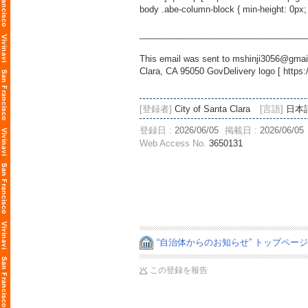
body .abe-column-block { min-height: 0px;
___________________________________
This email was sent to mshinji3056@gmail
Clara, CA 95050 GovDelivery logo [
https:
[登録者]
City of Santa Clara
[言語]
日本
登録日 :
2026/06/05
掲載日 :
2026/06/05
Web Access No.
3650131
“自治体からのお知らせ” トップペー
この登録を報告