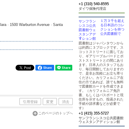
+1 (310) 540-8595
ダイワ保険代理店
１万３千を超え
lara · 1500 Warburton Avenue · Santa
る日本語のコレ
クションを持つ
公共図書館で
す。
図書館はジャパンタウンから
は約西に３ブロックです。ス
コットストリートに面してお
り、ギアリーブルバードとポ
ストストリートとの間にあり
ます。日本人のスタッフもお
Share
り、毎日開館しておりますの
で、是非お気軽にお立ち寄り
ください。カリフォルニア在
住の方であれば、誰でも無料
で図書館カードを作成できま
す。（カリフォルニア免許
書、もしくはパスポートと現
住所を示すもの、投函された
引用登録
変更
消去
手紙や請求書などが必要で
す）
このページのトップへ
+1 (415) 355-5727
サンフランシスコ公共図書館
ウェスタンアディション館