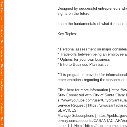
Designed by successful entrepreneurs who
sights on the future.
Learn the fundamentals of what it means b
Key Topics:
* Personal assessment on major consider
* Trade-offs between being an employee 
* Options for your own business
* Intro to Business Plan basics
"This program is provided for information
representations regarding the services or 
Click here for more information [
https://
Stay Connected with City of Santa Clara:
s://www.youtube.com/user/CityofSantaCla
Service Request [
https://www.santaclara
SERVICES:
Manage Subscriptions [
https://public.g
elivery.com/accounts/CASANTACLARA/sub
l.com
] | Help [
https://subscriberhelp.go