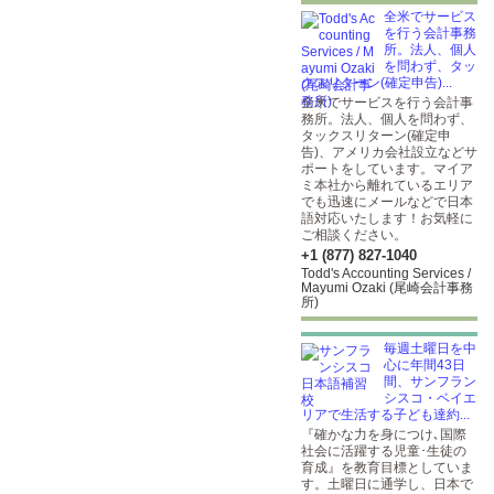
全米でサービス
を行う会計事務
所。法人、個人
を問わず、タッ
クスリターン(確定申告)...
全米でサービスを行う会計事
務所。法人、個人を問わず、
タックスリターン(確定申
告)、アメリカ会社設立などサ
ポートをしています。マイア
ミ本社から離れているエリア
でも迅速にメールなどで日本
語対応いたします！お気軽に
ご相談ください。
+1 (877) 827-1040
Todd's Accounting Services /
Mayumi Ozaki (尾崎会計事務
所)
毎週土曜日を中
心に年間43日
間、サンフラン
シスコ・ベイエ
リアで生活する子ども達約...
『確かな力を身につけ､国際
社会に活躍する児童･生徒の
育成』を教育目標としていま
す。土曜日に通学し、日本で