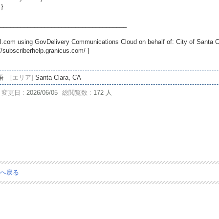
 }
_____________________________________
.com using GovDelivery Communications Cloud on behalf of: City of Santa C
//subscriberhelp.granicus.com/
]
語
[エリア]
Santa Clara, CA
変更日 :
2026/06/05
総閲覧数 :
172 人
ジへ戻る