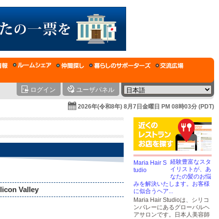
ログイン
ユーザパネル
2026年(令和8年) 8月7日金曜日 PM 08時03分 (PDT)
経験豊富なスタ
イリストが、あ
なたの髪のお悩
みを解決いたします。お客様
icon Valley
に似合うヘア...
Maria Hair Studioは、シリコ
ンバレーにあるグローバルヘ
アサロンです。日本人美容師