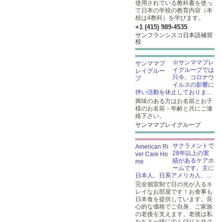
使用されている教科書を使っ
て日本の学校の教育内容（本
校は4教科）を学びます。
+1 (415) 989-4535
サンフランシスコ日本語補習
校
※サンママプレ
イグループでは
只今、コロナウ
イルスの影響に
伴い活動を休止しておりま...
興味のある方はお名前とお子
様のお名前・年齢と共にご連
絡下さい。
サンママプレイグループ
サクラメントで
28年以上の実
績があるケアホ
ームです。主に
日本人、日系アメリカ人、...
完全個室制で日の光が入るキ
レイなお部屋です！お食事も
日本食を提供しています。良
心的な価格でご自身、ご家族
の老後を支えます。老後は私
たちと一緒にのんびりとサク