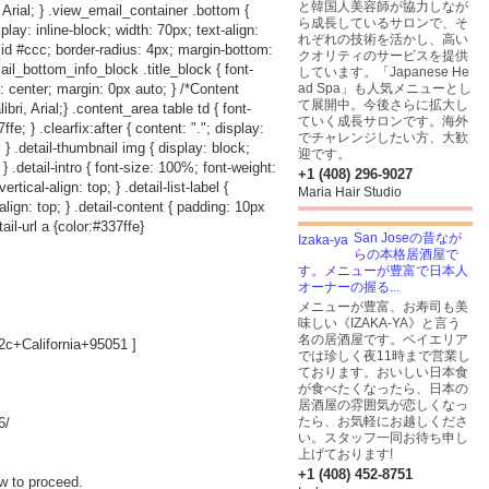
と韓国人美容師が協力しなが
 Arial; } .view_email_container .bottom {
ら成長しているサロンで、そ
play: inline-block; width: 70px; text-align:
れぞれの技術を活かし、高い
lid #ccc; border-radius: 4px; margin-bottom:
クオリティのサービスを提供
ail_bottom_info_block .title_block { font-
しています。「Japanese He
: center; margin: 0px auto; } /*Content
ad Spa」も人気メニューとし
て展開中。今後さらに拡大し
i, Arial;} .content_area table td { font-
ていく成長サロンです。海外
e; } .clearfix:after { content: "."; display:
でチャレンジしたい方、大歓
p; } .detail-thumbnail img { display: block;
迎です。
; } .detail-intro { font-size: 100%; font-weight:
+1 (408) 296-9027
rtical-align: top; } .detail-list-label {
Maria Hair Studio
-align: top; } .detail-content { padding: 10px
ail-url a {color:#337ffe}
San Joseの昔なが
らの本格居酒屋で
す。メニューが豊富で日本人
オーナーの握る...
メニューが豊富、お寿司も美
味しい《IZAKA-YA》と言う
名の居酒屋です。ベイエリア
c+California+95051
]
では珍しく夜11時まで営業し
ております。おいしい日本食
が食べたくなったら、日本の
居酒屋の雰囲気が恋しくなっ
たら、お気軽にお越しくださ
6/
い。スタッフ一同お待ち申し
上げております!
+1 (408) 452-8751
w to proceed.