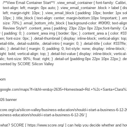
/**View Email Container Start**/ .view_email_container { font-family: Calibri,
text-align: left; margin: 0px auto; } .view_email_container .block > label { dis
left; margin-right: 10px; } .view_email_block { padding: 10px; border: 1px so
10px; } .title_block { text-align: center; margin-bottom:10px !important; } .em
size: 70%;} .email_bottom_info_block { background-color: #f0f0f0; text-align
Review Style*/ .content_area { padding: 23px 22px 0px 22px;font-family: Calibr
 { padding: 0; } .content_area img { border: 0px; } .content_area a { color: #337ff
den; font-size: 0px; } .detail-thumbnail { display: inline-block; vertical-align: to
l-title, .detail-subtitle, .detail-intro { margin: 0; } .detail-title { color: #337ffe
c; } .detail-list { margin: 0; padding: 0; list-style: none; display: inline-block; ve
ht: bold; vertical-align: top; } .detail-list-value { display: inline-block; vertical
talic; font-size: 90%; float: right; } .detail-url {padding:0px 22px 10px 22px;} .det
esented by SCORE Silicon Valley
Room
w.google.com/maps?f=l&hl=en&q=2635+Homestead+Rd.+%2c+Santa+Clara%2
026 banner
 score.org/ca/silicon-valley/business-education/should-i-start-a-business-6-12-2
usiness-education/should-i-start-a-business-6-12-26/
]
ow what? SCORE [
https://www.score.org/
] can help you decide whether and ho