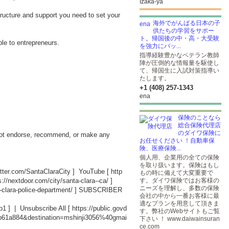
Izaka-ya
ructure and support you need to set your
海外でがんばる日本の子
供たちの学習をサポー
ト。帰国後の中・高・大受験
le to entrepreneurs.
を強力にバッ...
指導経験豊かなベテラン教師
陣が圧倒的な情報量を駆使し
て、帰国生に入試対策指導い
たします。
+1 (408) 257-1343
ena
保険のことなら
総合保険代理店
のダイワ保険に
o not endorse, recommend, or make any
お任せください ！自動車保
険、医療保険...
個人用、企業用の全ての保険
を取り扱います。保険はもし
witter.com/SantaClaraCity
] YouTube [
http
もの時に備えて大変重要で
s://nextdoor.com/city/santa-clara--ca/
]
す。ダイワ保険ではお客様の
ニーズを理解し、多数の保険
-clara-police-department/
] SUBSCRIBER
会社の中から一番お客様に最
適なプランを用意して頂きま
b1
] | Unsubscribe All [
https://public.govd
す。弊社のWebサイトもご覧
db61a884&destination=mshinji3056%40gmai
下さい ！ www.daiwainsuran
ce.com