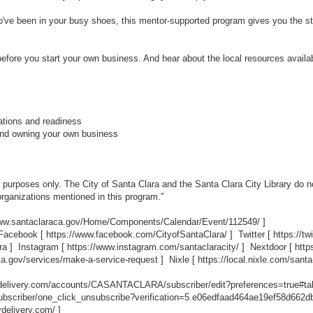
've been in your busy shoes, this mentor-supported program gives you the st
efore you start your own business. And hear about the local resources availab
ations and readiness
and owning your own business
al purposes only. The City of Santa Clara and the Santa Clara City Library d
organizations mentioned in this program."
www.santaclaraca.gov/Home/Components/Calendar/Event/112549/
]
 Facebook [
https://www.facebook.com/CityofSantaClara/
] Twitter [
https://t
ra
] Instagram [
https://www.instagram.com/santaclaracity/
] Nextdoor [
http
ca.gov/services/make-a-service-request
] Nixle [
https://local.nixle.com/santa
ovdelivery.com/accounts/CASANTACLARA/subscriber/edit?preferences=true#ta
scriber/one_click_unsubscribe?verification=5.e06edfaad464ae19ef58d662
vdelivery.com/
]