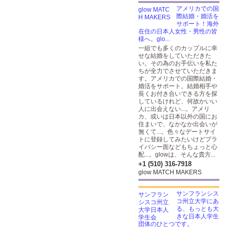
アメリカでの国
際結婚・婚活を
サポート！海外
在住の日本人女性・男性の皆
様へ。glo...
一組でも多くのカップルに幸
せな結婚をしていただきた
い。その為のお手伝いを私た
ちが全力でさせていただきま
す。アメリカでの国際結婚・
婚活をサポート。結婚相手や
長くお付き合いできる方を探
しているけれど、何故かいい
人に出会えない...。アメリ
カ、或いは日本以外の国にお
住まいで、なかなか出会いが
無くて...。色々なデートサイ
トに登録してみたいけどプラ
イバシー面などもちょっと心
配...。glowは、そんな貴方...
+1 (510) 316-7918
glow MATCH MAKERS
サンフランシス
コ州立大学にあ
る、もっとも大
きな日本人学生
団体のひとつです。