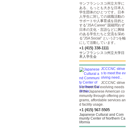
サンフランシスコ州立大学に
ある、もっとも大きな日本人
学生団体のひとつです。日本
人学生に対しての就職活動の
サポートや人事育成を目的と
する”JSA Career” 国籍問わず
日本の文化・言語などに興味
のある学生たちと交流を深め
る”JSA Social” という2つを軸
にして活動しています。
+1 (415) 338-1111
サンフランシスコ州立大学日
本人学生会
JCCCNC strive
s to meet the ev
olving need...
JCCCNC strive
s to meet the evolving needs
of the Japanese American co
mmunity through offering pro
grams, affordable services an
d facility usage.
+1 (415) 567-5505
Japanese Cultural and Com
munity Center of Northern Ca
lifornia