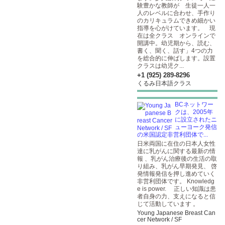
験豊かな教師が 生徒一人一
人のレベルに合わせ、手作り
のカリキュラムできめ細かい
指導を心がけています。 現
在は全クラス オンラインで
開講中。幼児期から、読む、
書く、聞く、話す」4つの力
を総合的に伸ばします。設置
クラスは幼児ク...
+1 (925) 289-8296
くるみ日本語クラス
BCネットワー
クは、2005年
に設立されたニ
ューヨーク発信
の米国認定非営利団体で...
日米両国に在住の日本人女性
達に乳がんに関する最新の情
報 、乳がん治療後の生活の取
り組み、乳がん早期発見、 啓
発情報発信を押し進めていく
非営利団体です。 Knowledg
e is power. 正しい知識は患
者自身の力、支えになると信
じて活動しています 。
Young Japanese Breast Can
cer Network / SF