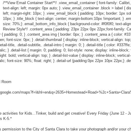
/**View Email Container Start**/ .view_email_container { font-family: Calibri,
text-align: left; margin: 0px auto; } .view_email_container .block > label { dis
left; margin-right: 10px; } .view_email_block { padding: 10px; border: 1px so
10px; } .title_block { text-align: center; margin-bottom:10px !important; } .em
size: 70%;} .email_bottom_info_block { background-color: #f0f0f0; text-align
Review Style*/ .content_area { padding: 23px 22px 0px 22px;font-family: Calibr
 { padding: 0; } .content_area img { border: 0px; } .content_area a { color: #337ff
den; font-size: 0px; } .detail-thumbnail { display: inline-block; vertical-align: to
l-title, .detail-subtitle, .detail-intro { margin: 0; } .detail-title { color: #337ffe
c; } .detail-list { margin: 0; padding: 0; list-style: none; display: inline-block; ve
ht: bold; vertical-align: top; } .detail-list-value { display: inline-block; vertical
talic; font-size: 90%; float: right; } .detail-url {padding:0px 22px 10px 22px;} .det
od Room
w.google.com/maps?f=l&hl=en&q=2635+Homestead+Road+%2c+Santa+Clara%
activities for Kids...Tinker, build and get creative! Every Friday (June 12 - J
es K-5.*
s permission to the City of Santa Clara to take your photograph and/or your c