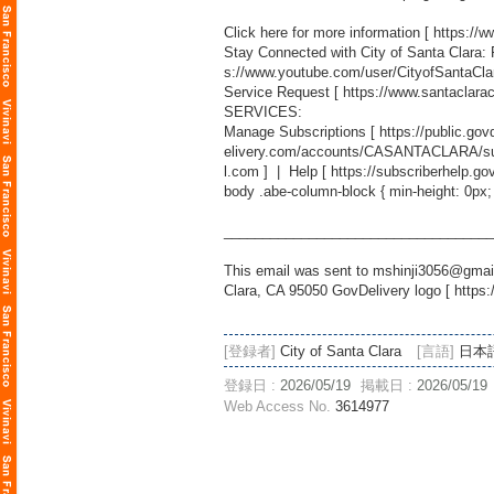
Click here for more information [
https://
Stay Connected with City of Santa Clara:
s://www.youtube.com/user/CityofSantaCla
Service Request [
https://www.santaclara
SERVICES:
Manage Subscriptions [
https://public.g
elivery.com/accounts/CASANTACLARA/sub
l.com
] | Help [
https://subscriberhelp.go
body .abe-column-block { min-height: 0px;
___________________________________
This email was sent to mshinji3056@gmail
Clara, CA 95050 GovDelivery logo [
https:
[登録者]
City of Santa Clara
[言語]
日本
登録日 :
2026/05/19
掲載日 :
2026/05/19
Web Access No.
3614977