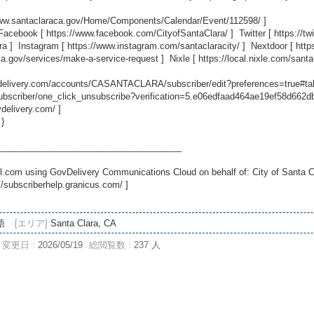
www.santaclaraca.gov/Home/Components/Calendar/Event/112598/
]
 Facebook [
https://www.facebook.com/CityofSantaClara/
] Twitter [
https://t
ra
] Instagram [
https://www.instagram.com/santaclaracity/
] Nextdoor [
http
ca.gov/services/make-a-service-request
] Nixle [
https://local.nixle.com/santa
ovdelivery.com/accounts/CASANTACLARA/subscriber/edit?preferences=true#ta
scriber/one_click_unsubscribe?verification=5.e06edfaad464ae19ef58d662
vdelivery.com/
]
 }
_____________________________________
.com using GovDelivery Communications Cloud on behalf of: City of Santa C
//subscriberhelp.granicus.com/
]
語
[エリア]
Santa Clara, CA
変更日 :
2026/05/19
総閲覧数 :
237 人