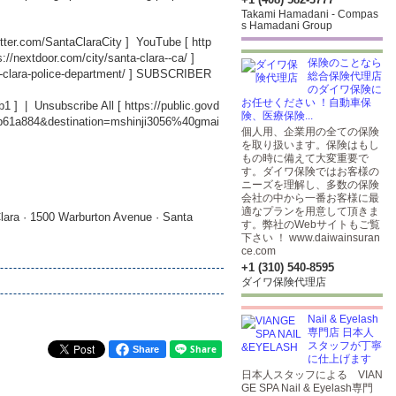
Takami Hamadani - Compas
s Hamadani Group
witter.com/SantaClaraCity
] YouTube [
http
s://nextdoor.com/city/santa-clara--ca/
]
保険のことなら
-clara-police-department/
] SUBSCRIBER
総合保険代理店
のダイワ保険に
お任せください ！自動車保
b1
] | Unsubscribe All [
https://public.govd
険、医療保険...
db61a884&destination=mshinji3056%40gmai
個人用、企業用の全ての保険
を取り扱います。保険はもし
もの時に備えて大変重要で
す。ダイワ保険ではお客様の
ニーズを理解し、多数の保険
会社の中から一番お客様に最
適なプランを用意して頂きま
lara · 1500 Warburton Avenue · Santa
す。弊社のWebサイトもご覧
下さい ！ www.daiwainsuran
ce.com
+1 (310) 540-8595
ダイワ保険代理店
Nail & Eyelash
専門店 日本人
スタッフが丁寧
Share
に仕上げます
日本人スタッフによる VIAN
GE SPA Nail & Eyelash専門