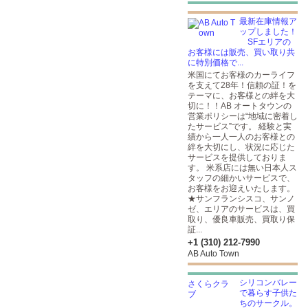
最新在庫情報ア
ップしました！
SFエリアの
お客様には販売、買い取り共
に特別価格で...
米国にてお客様のカーライフ
を支えて28年！信頼の証！を
テーマに、お客様との絆を大
切に！！AB オートタウンの
営業ポリシーは“地域に密着し
たサービス”です。 経験と実
績から一人一人のお客様との
絆を大切にし、状況に応じた
サービスを提供しておりま
す。 米系店には無い日本人ス
タッフの細かいサービスで、
お客様をお迎えいたします。
★サンフランシスコ、サンノ
ゼ、エリアのサービスは、買
取り、優良車販売、買取り保
証...
+1 (310) 212-7990
AB Auto Town
シリコンバレー
で暮らす子供た
ちのサークル。