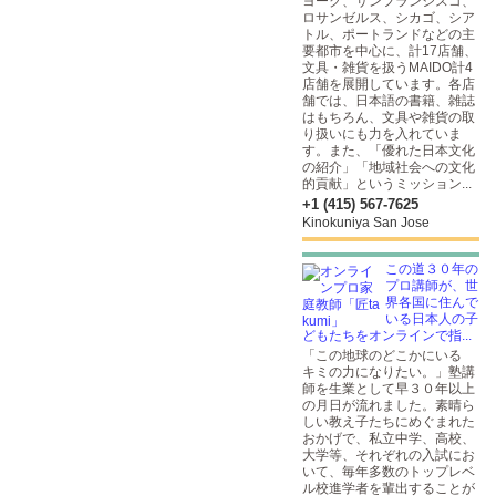
ヨーク、サンフランシスコ、
ロサンゼルス、シカゴ、シア
トル、ポートランドなどの主
要都市を中心に、計17店舗、
文具・雑貨を扱うMAIDO計4
店舗を展開しています。各店
舗では、日本語の書籍、雑誌
はもちろん、文具や雑貨の取
り扱いにも力を入れていま
す。また、「優れた日本文化
の紹介」「地域社会への文化
的貢献」というミッション...
+1 (415) 567-7625
Kinokuniya San Jose
この道３０年の
プロ講師が、世
界各国に住んで
いる日本人の子
どもたちをオンラインで指...
「この地球のどこかにいる
キミの力になりたい。」塾講
師を生業として早３０年以上
の月日が流れました。素晴ら
しい教え子たちにめぐまれた
おかげで、私立中学、高校、
大学等、それぞれの入試にお
いて、毎年多数のトップレベ
ル校進学者を輩出することが