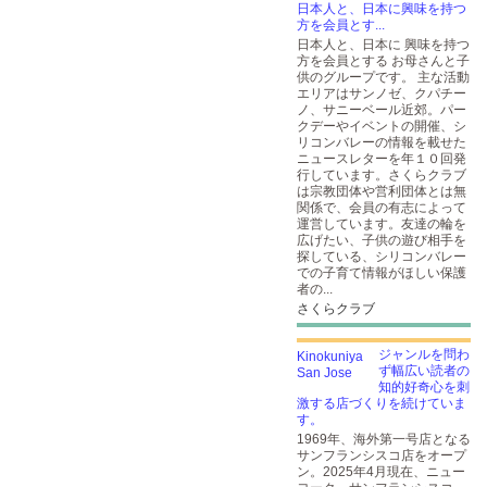
日本人と、日本に興味を持つ
方を会員とす...
日本人と、日本に 興味を持つ
方を会員とする お母さんと子
供のグループです。 主な活動
エリアはサンノゼ、クパチー
ノ、サニーベール近郊。パー
クデーやイベントの開催、シ
リコンバレーの情報を載せた
ニュースレターを年１０回発
行しています。さくらクラブ
は宗教団体や営利団体とは無
関係で、会員の有志によって
運営しています。友達の輪を
広げたい、子供の遊び相手を
探している、シリコンバレー
での子育て情報がほしい保護
者の...
さくらクラブ
ジャンルを問わ
ず幅広い読者の
知的好奇心を刺
激する店づくりを続けていま
す。
1969年、海外第一号店となる
サンフランシスコ店をオープ
ン。2025年4月現在、ニュー