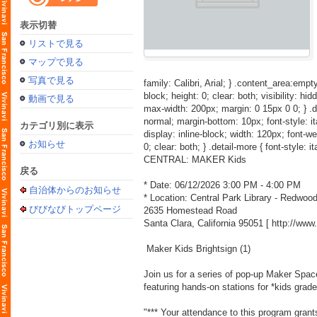
表示切替
リストで見る
マップで見る
写真で見る
family: Calibri, Arial; } .content_area:empty
block; height: 0; clear: both; visibility: hid
動画で見る
max-width: 200px; margin: 0 15px 0 0; } .detai
normal; margin-bottom: 10px; font-style: itali
カテゴリ別に表示
display: inline-block; width: 120px; font-weig
お知らせ
0; clear: both; } .detail-more { font-style: i
CENTRAL: MAKER Kids
戻る
* Date: 06/12/2026 3:00 PM - 4:00 PM
自治体からのお知らせ
* Location: Central Park Library - Redwo
びびなびトップページ
2635 Homestead Road
Santa Clara, California 95051 [
http://ww
Maker Kids Brightsign (1)
Join us for a series of pop-up Maker Space 
featuring hands-on stations for *kids grad
"*** Your attendance to this program grant