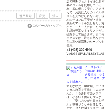
店 OPENジェルネイルは日本
製のジェルを使用している
為、爪に優しく安心。アメリ
カで、お気に入りのネイルサ
引用登録
変更
消去
ロンを見つけられない方、現
地のサロンに不安がある方、
最新のアートを楽しみたい方
このページのトップへ
など、一人一人に合ったNail
を経験豊富なネイリストがご
提案させて頂きます。まつ毛
エクステは、最も自然なまつ
毛に近い最高級のセーブルを
使用。...
+1 (408) 320-4940
VIANGE SPA NAIL&EYELAS
H
イーストベイ、
Pleasant Hillに
ある幼児、小学
生、中高生、大
人を対象と...
大切な幼児、学童期、バイリ
ンガル教育を実践してみませ
んか。くるみ日本語クラス
は、小さい子供から大人ま
で 「楽しみながら日本を学
ぶ」環境づくりを目指してい
ます。少人数制クラスで 経