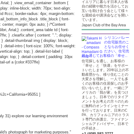
イエリアに暮らす日本人が各
 Arial; } .view_email_container .bottom {
自の経験や能力を活かしてお
play: inline-block; width: 70px; text-align:
互いを助け合う会として様々
lid #ccc; border-radius: 4px; margin-bottom:
な親睦会や講演会などを開い
ail_bottom_info_block .title_block { font-
ています。
: center; margin: 0px auto; } /*Content
Japan Club of the Bay Area
i, Arial;} .content_area table td { font-
e; } .clearfix:after { content: "."; display:
シリコンバレー
p; } .detail-thumbnail img { display: block;
の住宅販売のこ
; } .detail-intro { font-size: 100%; font-weight:
とならお任せく
rtical-align: top; } .detail-list-label {
ださい。住宅売
買を通じてお客様の「幸せ...
-align: top; } .detail-content { padding: 10px
住宅探しを通し、お客様の
ail-url a {color:#337ffe}
「幸せ」と「快適」をサポー
トいたします。20年以上の不
動産歴から、移り住むことの
大変さを理解し、一人でも多
くのお客様の住居探しのお手
伝いをいたします。一緒にア
メリカの「我が家」を見つけ
2c+California+95051
]
ましょう。日本でのリタイア
メントをお考えの方々のため
に無料のオンラインセミナー
を行っております。日米のC
PA、カリフォルニアのトラス
uly 31) explore our learning environment
ト専門の弁護士、ファイナン
シャルアドバイザー、日本で
の手続き...
hild's photograph for marketing purposes."
+1 (408) 582-3777