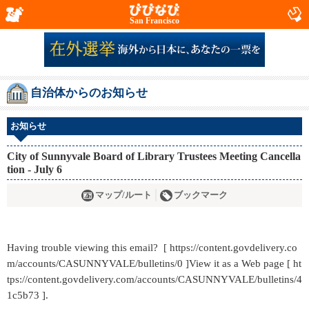
San Francisco
自治体からのお知らせ
お知らせ
City of Sunnyvale Board of Library Trustees Meeting Cancella
tion - July 6
マップ/ルート
ブックマーク
Having trouble viewing this email? [ https://content.govdelivery.co
m/accounts/CASUNNYVALE/bulletins/0 ]View it as a Web page [ ht
tps://content.govdelivery.com/accounts/CASUNNYVALE/bulletins/4
1c5b73 ].