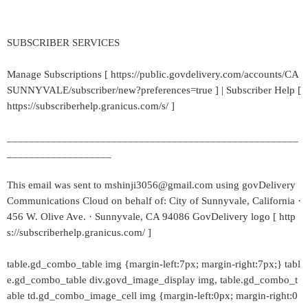
SUBSCRIBER SERVICES
Manage Subscriptions [ https://public.govdelivery.com/accounts/CA
SUNNYVALE/subscriber/new?preferences=true ] | Subscriber Help [
https://subscriberhelp.granicus.com/s/ ]
_____________________________________________________
___________________
This email was sent to mshinji3056@gmail.com using govDelivery
Communications Cloud on behalf of: City of Sunnyvale, California ·
456 W. Olive Ave. · Sunnyvale, CA 94086 GovDelivery logo [ http
s://subscriberhelp.granicus.com/ ]
table.gd_combo_table img {margin-left:7px; margin-right:7px;} tabl
e.gd_combo_table div.govd_image_display img, table.gd_combo_t
able td.gd_combo_image_cell img {margin-left:0px; margin-right:0