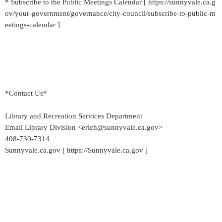
* Subscribe to the Public Meetings Calendar [ https://sunnyvale.ca.g
ov/your-government/governance/city-council/subscribe-to-public-m
eetings-calendar ]
*Contact Us*
Library and Recreation Services Department
Email Library Division <erich@sunnyvale.ca.gov>
408-730-7314
Sunnyvale.ca.gov [ https://Sunnyvale.ca.gov ]