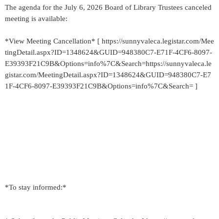
The agenda for the July 6, 2026 Board of Library Trustees canceled
meeting is available:
*View Meeting Cancellation* [ https://sunnyvaleca.legistar.com/Mee
tingDetail.aspx?ID=1348624&GUID=948380C7-E71F-4CF6-8097-
E39393F21C9B&Options=info%7C&Search=https://sunnyvaleca.le
gistar.com/MeetingDetail.aspx?ID=1348624&GUID=948380C7-E7
1F-4CF6-8097-E39393F21C9B&Options=info%7C&Search= ]
*To stay informed:*