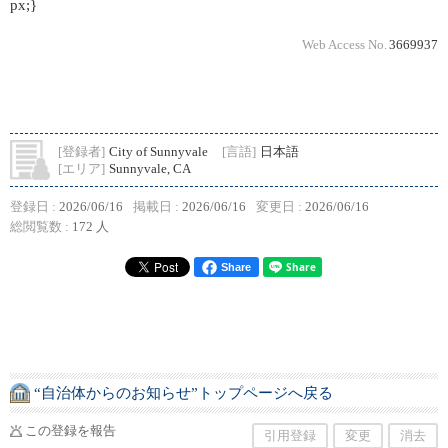
px;}
Web Access No.
3669937
[登録者]
City of Sunnyvale
[言語]
日本語
[エリア]
Sunnyvale, CA
登録日 :
2026/06/16
掲載日 :
2026/06/16
変更日 :
2026/06/16
総閲覧数 :
172 人
Share
“自治体からのお知らせ”トップページへ戻る
この登録を報告
引用登録
変更
消去