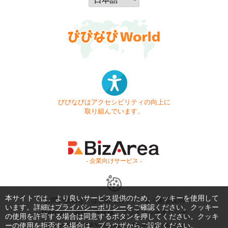
びびなびはアクセシビリティの向上に
取り組んでいます。
- 企業向けサービス -
本サイトでは、より良いサービス提供のため、クッキーを使用して
お問い合わせ
はじめてガイド
よくある質問
います。詳細は
プライバシーポリシー
をご確認ください。クッキー
利用規約
商標・著作権
プライバシーポリシー
の使用を許可する場合は同意するボタンを押してください。クッキ
ーの使用を拒否する場合は、ブラウザからご設定ください。
Copyright © 1999-2026 Vivid Navigation, Inc. All Rights Reserved.