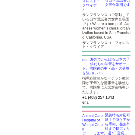
る日本語話者の
女声合唱団です
♪
サンフランシスコで活動して
いる日本語話者の女声合唱団
です♪ We are a non-profit Jap
anese women’s choral organ
ization based in San Francisc
o, California, USA
サンフランシスコ・フォレス
ト・クワイア
海外でがんばる日本の子
供たちの学習をサポー
ト。帰国後の中・高・大受験
を強力にバッ...
指導経験豊かなベテラン教師
陣が圧倒的な情報量を駆使し
て、帰国生に入試対策指導い
たします。
+1 (408) 257-1343
ena
緊急時も対応可
能！予防ケアか
ら手術、整形外
科まで幅広くサ
ポートします。週7日営業...