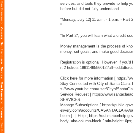
services, and tools they provide to help y
before but did not fully understand.
*Monday, July 12| 11 a.m. - 1 p.m. - Part 
*
*In Part 2*, you will learn what a credit sc
Money management is the process of know
money, set goals, and make good decisions 
Registration is optional. However, if you'd 
rt-2-tickets-1991149586012?aff=oddtdtcrea
Click here for more information [
https://
Stay Connected with City of Santa Clara:
s://www.youtube.com/user/CityofSantaCla
Service Request [
https://www.santaclara
SERVICES:
Manage Subscriptions [
https://public.g
elivery.com/accounts/CASANTACLARA/sub
l.com
] | Help [
https://subscriberhelp.go
body .abe-column-block { min-height: 0px;
___________________________________