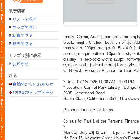
表示切替
リストで見る
マップで見る
写真で見る
family: Calibri, Arial; } .content_area:empty
block; height: 0; clear: both; visibility: hid
動画で見る
max-width: 200px; margin: 0 15px 0 0; } .detai
normal; margin-bottom: 10px; font-style: itali
カテゴリ別に表示
display: inline-block; width: 120px; font-weig
お知らせ
0; clear: both; } .detail-more { font-style: i
CENTRAL: Personal Finance for Teen Part
戻る
* Date: 07/13/2026 11:00 AM - 1:00 PM
自治体からのお知らせ
* Location: Central Park Library - Edinge
びびなびトップページ
2635 Homestead Road
Santa Clara, California 95051 [
http://ww
Personal Finance for Teens
Join us for Part 1 of the Personal Finance 
*
Monday, July 13| 11 a.m. - 1 p.m. - Part 1 
*In Part 1*, Keypoint Credit Union's Financ