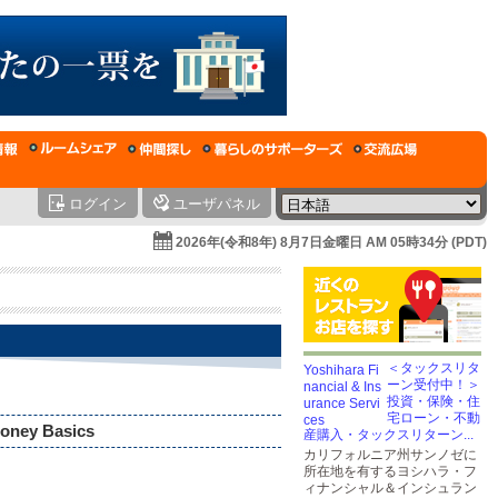
ログイン
ユーザパネル
2026年(令和8年) 8月7日金曜日 AM 05時34分 (PDT)
＜タックスリタ
ーン受付中！＞
投資・保険・住
宅ローン・不動
Money Basics
産購入・タックスリターン...
カリフォルニア州サンノゼに
所在地を有するヨシハラ・フ
ィナンシャル＆インシュラン