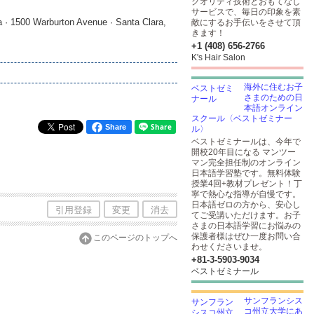
クオリティ技術とおもてなし
サービスで、毎日の印象を素
 · 1500 Warburton Avenue · Santa Clara,
敵にするお手伝いをさせて頂
きます！
+1 (408) 656-2766
K's Hair Salon
海外に住むお子
さまのための日
本語オンライン
スクール〈ベストゼミナー
Share
ル〉
ベストゼミナールは、今年で
開校20年目になる マンツー
マン完全担任制のオンライン
日本語学習塾です。無料体験
授業4回+教材プレゼント！丁
寧で熱心な指導が自慢です。
日本語ゼロの方から、安心し
引用登録
変更
消去
てご受講いただけます。お子
さまの日本語学習にお悩みの
保護者様はぜひ一度お問い合
このページのトップへ
わせくださいませ。
+81-3-5903​-9034
ベストゼミナール
サンフランシス
コ州立大学にあ