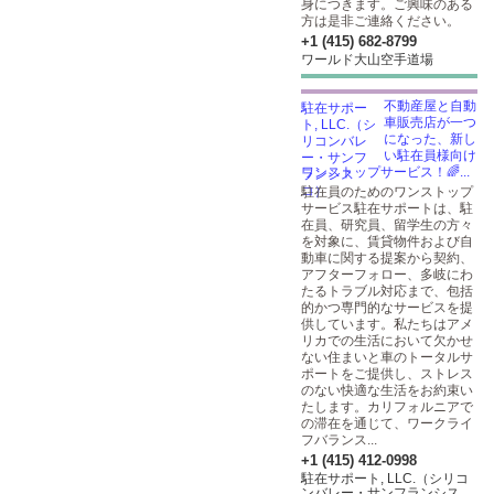
身につきます。ご興味のある
方は是非ご連絡ください。
+1 (415) 682-8799
ワールド大山空手道場
不動産屋と自動
車販売店が一つ
になった、新し
い駐在員様向け
ワンストップサービス！🌈...
駐在員のためのワンストップ
サービス駐在サポートは、駐
在員、研究員、留学生の方々
を対象に、賃貸物件および自
動車に関する提案から契約、
アフターフォロー、多岐にわ
たるトラブル対応まで、包括
的かつ専門的なサービスを提
供しています。私たちはアメ
リカでの生活において欠かせ
ない住まいと車のトータルサ
ポートをご提供し、ストレス
のない快適な生活をお約束い
たします。カリフォルニアで
の滞在を通じて、ワークライ
フバランス...
+1 (415) 412-0998
駐在サポート, LLC.（シリコ
ンバレー・サンフランシス