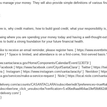
ou manage your money. They will also provide simple definitions of various f
2
ore is, why credit matters, how to build good credit, what your responsibility is,
ing where you are spending your money today and having a well-thought-out
to build a strong foundation for your future financial health.
like to receive an email reminder, please register here. [
https://www.eventbrit
tor
] * Space is limited, and attendance is on a first-come, first-served basis.
www.santaclaraca.gov/Home/Components/Calendar/Event/113073/
]
 Facebook [
https://www.facebook.com/CityofSantaClara/
] Twitter [
https://t
ra
] Instagram [
https://www.instagram.com/santaclaracity/
] Nextdoor [
http
ca.gov/services/make-a-service-request
] Nixle [
https://local.nixle.com/santa
ovdelivery.com/accounts/CASANTACLARA/subscriber/edit?preferences=true#ta
scriber/one_click_unsubscribe?verification=5.e06edfaad464ae19ef58d662
vdelivery.com/
]
 }
_____________________________________