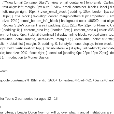
/**View Email Container Start**/ .view_email_container { font-family: Calibri,
text-align: left; margin: 0px auto; } .view_email_container .block > label { dis
left; margin-right: 10px; } .view_email_block { padding: 10px; border: 1px so
10px; } .title_block { text-align: center; margin-bottom:10px !important; } .em
size: 70%;} .email_bottom_info_block { background-color: #f0f0f0; text-align
Review Style*/ .content_area { padding: 23px 22px 0px 22px;font-family: Calibr
 { padding: 0; } .content_area img { border: 0px; } .content_area a { color: #337ff
den; font-size: 0px; } .detail-thumbnail { display: inline-block; vertical-align: to
l-title, .detail-subtitle, .detail-intro { margin: 0; } .detail-title { color: #337ffe
c; } .detail-list { margin: 0; padding: 0; list-style: none; display: inline-block; ve
ht: bold; vertical-align: top; } .detail-list-value { display: inline-block; vertical
talic; font-size: 90%; float: right; } .detail-url {padding:0px 22px 10px 22px;} .det
 1: Introduction to Money Basics
r Room
w.google.com/maps?f=l&hl=en&q=2635+Homestead+Road+%2c+Santa+Clara%
for Teens 2-part series for ages 12 - 18!
*
ial Literacy Leader Doron Noymon will go over what financial institutions are, 