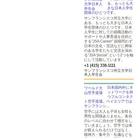
る、もっとも大
きな日本人学生
団体のひとつです。
サンフランシスコ州立大学に
ある、もっとも大きな日本人
学生団体のひとつです。日本
人学生に対しての就職活動の
サポートや人事育成を目的と
する”JSA Career” 国籍問わず
日本の文化・言語などに興味
のある学生たちと交流を深め
る”JSA Social” という2つを軸
にして活動しています。
+1 (415) 338-1111
サンフランシスコ州立大学日
本人学生会
日本国内外にネ
ットワークを持
つフルコンタク
ト空手道場。ベイエリアでは
サンフランシ...
空手には大人も子供も女性も
男性も関係ありません。各自
のレベルに合わせて稽古をし
ていきましょう。空手では体
が鍛えられるだけではなく、
精神力・集中力・礼儀なども