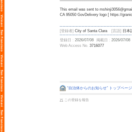
This email was sent to mshinji3056@gmail
CA 95050 GovDelivery logo [
https://gran
[登録者]
City of Santa Clara
[言語]
日本
登録日 :
2026/07/08
掲載日 :
2026/07/08
Web Access No.
3716077
“自治体からのお知らせ” トップペー
この登録を報告