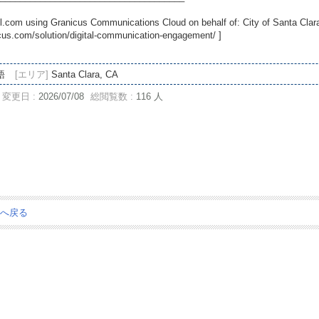
.com using Granicus Communications Cloud on behalf of: City of Santa Clara
icus.com/solution/digital-communication-engagement/
]
語
[エリア]
Santa Clara, CA
変更日 :
2026/07/08
総閲覧数 :
116 人
ジへ戻る