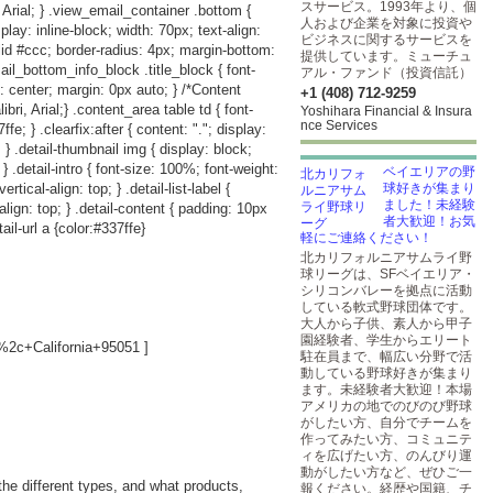
スサービス。1993年より、個
 Arial; } .view_email_container .bottom {
人および企業を対象に投資や
play: inline-block; width: 70px; text-align:
ビジネスに関するサービスを
lid #ccc; border-radius: 4px; margin-bottom:
提供しています。ミューチュ
ail_bottom_info_block .title_block { font-
アル・ファンド（投資信託）
: center; margin: 0px auto; } /*Content
+1 (408) 712-9259
i, Arial;} .content_area table td { font-
Yoshihara Financial & Insura
nce Services
e; } .clearfix:after { content: "."; display:
p; } .detail-thumbnail img { display: block;
; } .detail-intro { font-size: 100%; font-weight:
ベイエリアの野
rtical-align: top; } .detail-list-label {
球好きが集まり
ました！未経験
-align: top; } .detail-content { padding: 10px
者大歓迎！お気
ail-url a {color:#337ffe}
軽にご連絡ください！
北カリフォルニアサムライ野
球リーグは、SFベイエリア・
シリコンバレーを拠点に活動
している軟式野球団体です。
大人から子供、素人から甲子
園経験者、学生からエリート
2c+California+95051
]
駐在員まで、幅広い分野で活
動している野球好きが集まり
ます。未経験者大歓迎！本場
アメリカの地でのびのび野球
がしたい方、自分でチームを
作ってみたい方、コミュニテ
ィを広げたい方、のんびり運
動がしたい方など、ぜひご一
the different types, and what products,
報ください。経歴や国籍、チ