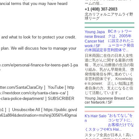
inancial terms that you may have heard
ームの垣...
+1 (408) 307-2003
北カリフォルニアサムライ野
球リーグ
BCネットワー
クは、2005年
 and what to look for to protect your credit.
に設立されたニ
ューヨーク発信
 plan. We will discuss how to manage your
の米国認定非営利団体で...
日米両国に在住の日本人女性
達に乳がんに関する最新の情
e.com/e/personal-finance-for-teens-part-1-pa
報 、乳がん治療後の生活の取
り組み、乳がん早期発見、 啓
*
発情報発信を押し進めていく
非営利団体です。 Knowledg
e is power. 正しい知識は患
witter.com/SantaClaraCity
] YouTube [
http
者自身の力、支えになると信
s://nextdoor.com/city/santa-clara--ca/
]
じて活動しています 。
-clara-police-department/
] SUBSCRIBER
Young Japanese Breast Can
cer Network / SF
b1
] | Unsubscribe All [
https://public.govd
db61a884&destination=mshinji3056%40gmai
“おもてなし”を
コンセプトに、
お客様だけでな
くスタッフやK's Hai...
スタッフ全員が日本人！高い