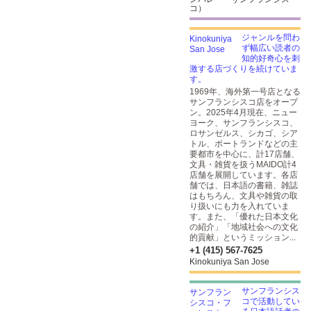
コ）
ジャンルを問わ
ず幅広い読者の
知的好奇心を刺
激する店づくりを続けていま
す。
1969年、海外第一号店となる
サンフランシスコ店をオープ
ン。2025年4月現在、ニュー
ヨーク、サンフランシスコ、
ロサンゼルス、シカゴ、シア
トル、ポートランドなどの主
要都市を中心に、計17店舗、
文具・雑貨を扱うMAIDO計4
店舗を展開しています。各店
舗では、日本語の書籍、雑誌
はもちろん、文具や雑貨の取
り扱いにも力を入れていま
す。また、「優れた日本文化
の紹介」「地域社会への文化
的貢献」というミッション...
+1 (415) 567-7625
Kinokuniya San Jose
サンフランシス
コで活動してい