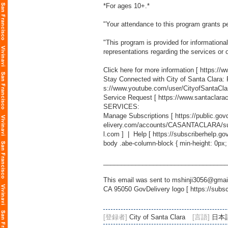
*For ages 10+.*
"Your attendance to this program grants pe
"This program is provided for information
representations regarding the services or 
Click here for more information [
https://
Stay Connected with City of Santa Clara:
s://www.youtube.com/user/CityofSantaCla
Service Request [
https://www.santaclara
SERVICES:
Manage Subscriptions [
https://public.g
elivery.com/accounts/CASANTACLARA/sub
l.com
] | Help [
https://subscriberhelp.go
body .abe-column-block { min-height: 0px;
___________________________________
This email was sent to mshinji3056@gmail
CA 95050 GovDelivery logo [
https://subs
[登録者]
City of Santa Clara
[言語]
日本