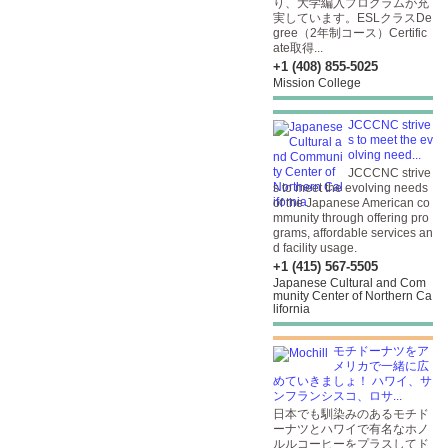
り、大学編入プログラムが充
実しています。ESLクラスDe
gree（2年制コース）Certific
ate取得...
+1 (408) 855-5025
Mission College
JCCCNC strive
s to meet the ev
olving need...
JCCCNC strive
s to meet the evolving needs
of the Japanese American co
mmunity through offering pro
grams, affordable services an
d facility usage.
+1 (415) 567-5505
Japanese Cultural and Com
munity Center of Northern Ca
lifornia
モチドーナツをア
メリカで一緒に広
めていきましょ！ ハワイ、サ
ンフランシスコ、ロサ...
日本でも馴染みのあるモチド
ーナツとハワイで有名なホノ
ルルコーヒーをプラスしてド