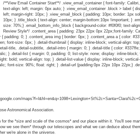
/**View Email Container Start**/ .view_email_container { font-family: Calibri,
text-align: left; margin: 0px auto; } .view_email_container .block > label { dis
left; margin-right: 10px; } .view_email_block { padding: 10px; border: 1px so
10px; } .title_block { text-align: center; margin-bottom:10px !important; } .em
size: 70%;} .email_bottom_info_block { background-color: #f0f0f0; text-align
Review Style*/ .content_area { padding: 23px 22px 0px 22px;font-family: Calibr
 { padding: 0; } .content_area img { border: 0px; } .content_area a { color: #337ff
den; font-size: 0px; } .detail-thumbnail { display: inline-block; vertical-align: to
l-title, .detail-subtitle, .detail-intro { margin: 0; } .detail-title { color: #337ffe
c; } .detail-list { margin: 0; padding: 0; list-style: none; display: inline-block; ve
ht: bold; vertical-align: top; } .detail-list-value { display: inline-block; vertical
talic; font-size: 90%; float: right; } .detail-url {padding:0px 22px 10px 22px;} .det
w.google.com/maps?f=l&hl=en&q=1098+Lexington+St%2c+Santa+Clara%2c+Ca
Jose Astronomical Association.
on for the *size and scale of the cosmos* and our place within it. You'll see ma
*how we see them* through our telescopes and what we can deduce about them
er we're alone in the universe.