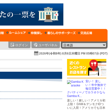
ログイン
ユーザパネル
2026年(令和8年) 8月6日木曜日 PM 05時07分 (PDT)
安い！ 楽し
い！年中無休で
毎日営業中！！
クパティーノでカラオケなら
Gamba K...
楽しい！嬉しい！アメリカ初
上陸！ DAM＆デンモクIDつ
いに入荷！アメリカでも日本