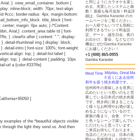
と同じようにカラオケを楽し
 Arial; } .view_email_container .bottom {
める、充実したシステムと曲
play: inline-block; width: 70px; text-align:
数！ 新曲も毎月追加！料金詳
lid #ccc; border-radius: 4px; margin-bottom:
細は、Gamba Karaoke のホ
ail_bottom_info_block .title_block { font-
ームページをご覧ください。
: center; margin: 0px auto; } /*Content
お一人様でもいつでも気軽に
利用できるウレシイ料金設
i, Arial;} .content_area table td { font-
定。デート、誕生日会、夜の
e; } .clearfix:after { content: "."; display:
お出かけ、宴会、などなどの
p; } .detail-thumbnail img { display: block;
機会にぜひGamba Karaoke
; } .detail-intro { font-size: 100%; font-weight:
にお越しください！
rtical-align: top; } .detail-list-label {
+1 (408) 865-0955
-align: top; } .detail-content { padding: 10px
Gamba Karaoke
ail-url a {color:#337ffe}
Milpitas, Great Ma
ll 近くにある信州
和牛を扱う焼き肉屋です。...
信州和牛の美味しさを世界に
広めたいという想いのもと営
業している日本式の焼き肉屋
lifornia+95050
]
です。焼き肉に留まることな
く様々なお料理やお酒が楽し
めるようになっているので、
家族の集まり、会食、デート
と色々なシーンで楽しんでい
ny examples of the *beautiful objects visible
ただけたらと思っています。
 through the light they send us. And then
ご来店お待ちしております。
当店のこだわりは、日本の長
野から直接調達した信州プレ