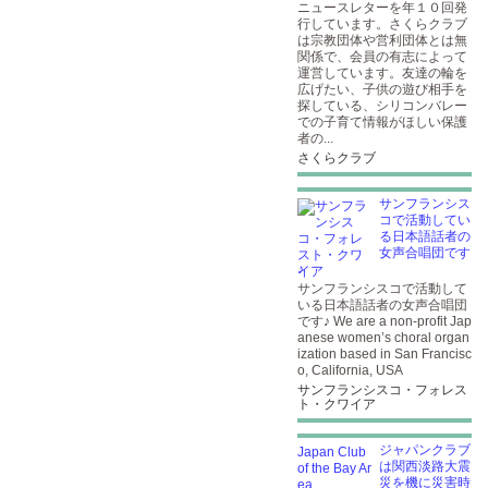
ニュースレターを年１０回発
行しています。さくらクラブ
は宗教団体や営利団体とは無
関係で、会員の有志によって
運営しています。友達の輪を
広げたい、子供の遊び相手を
探している、シリコンバレー
での子育て情報がほしい保護
者の...
さくらクラブ
サンフランシス
コで活動してい
る日本語話者の
女声合唱団です
♪
サンフランシスコで活動して
いる日本語話者の女声合唱団
です♪ We are a non-profit Jap
anese women’s choral organ
ization based in San Francisc
o, California, USA
サンフランシスコ・フォレス
ト・クワイア
ジャパンクラブ
は関西淡路大震
災を機に災害時