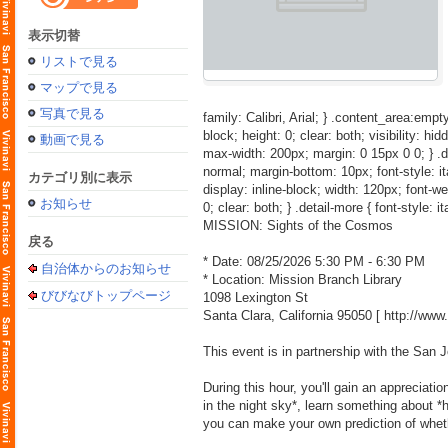
表示切替
リストで見る
マップで見る
写真で見る
family: Calibri, Arial; } .content_area:empty
block; height: 0; clear: both; visibility: hid
動画で見る
max-width: 200px; margin: 0 15px 0 0; } .detai
normal; margin-bottom: 10px; font-style: itali
カテゴリ別に表示
display: inline-block; width: 120px; font-weig
お知らせ
0; clear: both; } .detail-more { font-style: i
MISSION: Sights of the Cosmos
戻る
* Date: 08/25/2026 5:30 PM - 6:30 PM
自治体からのお知らせ
* Location: Mission Branch Library
びびなびトップページ
1098 Lexington St
Santa Clara, California 95050 [
http://ww
This event is in partnership with the San 
During this hour, you'll gain an appreciati
in the night sky*, learn something about 
you can make your own prediction of wheth