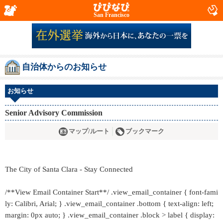
San Francisco
自治体からのお知らせ
お知らせ
Senior Advisory Commission
マップ/ルート
ブックマーク
The City of Santa Clara - Stay Connected
/**View Email Container Start**/ .view_email_container { font-fami
ly: Calibri, Arial; } .view_email_container .bottom { text-align: left;
margin: 0px auto; } .view_email_container .block > label { display: