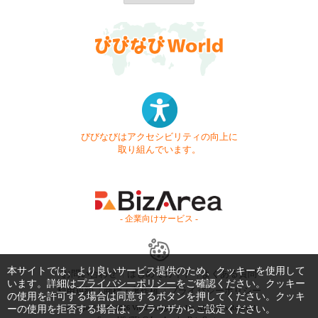
びびなびはアクセシビリティの向上に
取り組んでいます。
- 企業向けサービス -
本サイトでは、より良いサービス提供のため、クッキーを使用して
お問い合わせ
はじめてガイド
よくある質問
います。詳細は
プライバシーポリシー
をご確認ください。クッキー
利用規約
商標・著作権
プライバシーポリシー
の使用を許可する場合は同意するボタンを押してください。クッキ
ーの使用を拒否する場合は、ブラウザからご設定ください。
Copyright © 1999-2026 Vivid Navigation, Inc. All Rights Reserved.