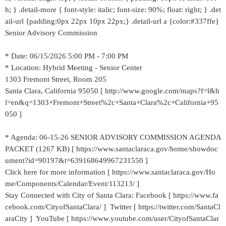
h; } .detail-more { font-style: italic; font-size: 90%; float: right; } .det
ail-url {padding:0px 22px 10px 22px;} .detail-url a {color:#337ffe}
Senior Advisory Commission
* Date: 06/15/2026 5:00 PM - 7:00 PM
* Location: Hybrid Meeting - Senior Center
1303 Fremont Street, Room 205
Santa Clara, California 95050 [ http://www.google.com/maps?f=l&h
l=en&q=1303+Fremont+Street%2c+Santa+Clara%2c+California+95
050 ]
* Agenda: 06-15-26 SENIOR ADVISORY COMMISSION AGENDA
PACKET (1267 KB) [ https://www.santaclaraca.gov/home/showdoc
ument?id=90197&t=639168649967231550 ]
Click here for more information [ https://www.santaclaraca.gov/Ho
me/Components/Calendar/Event/113213/ ]
Stay Connected with City of Santa Clara: Facebook [ https://www.fa
cebook.com/CityofSantaClara/ ] Twitter [ https://twitter.com/SantaCl
araCity ] YouTube [ https://www.youtube.com/user/CityofSantaClar