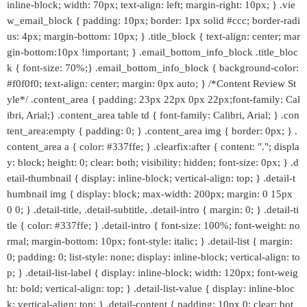
inline-block; width: 70px; text-align: left; margin-right: 10px; } .vie
w_email_block { padding: 10px; border: 1px solid #ccc; border-radi
us: 4px; margin-bottom: 10px; } .title_block { text-align: center; mar
gin-bottom:10px !important; } .email_bottom_info_block .title_bloc
k { font-size: 70%;} .email_bottom_info_block { background-color:
#f0f0f0; text-align: center; margin: 0px auto; } /*Content Review St
yle*/ .content_area { padding: 23px 22px 0px 22px;font-family: Cal
ibri, Arial;} .content_area table td { font-family: Calibri, Arial; } .con
tent_area:empty { padding: 0; } .content_area img { border: 0px; } .
content_area a { color: #337ffe; } .clearfix:after { content: "."; displa
y: block; height: 0; clear: both; visibility: hidden; font-size: 0px; } .d
etail-thumbnail { display: inline-block; vertical-align: top; } .detail-t
humbnail img { display: block; max-width: 200px; margin: 0 15px
0 0; } .detail-title, .detail-subtitle, .detail-intro { margin: 0; } .detail-ti
tle { color: #337ffe; } .detail-intro { font-size: 100%; font-weight: no
rmal; margin-bottom: 10px; font-style: italic; } .detail-list { margin:
0; padding: 0; list-style: none; display: inline-block; vertical-align: to
p; } .detail-list-label { display: inline-block; width: 120px; font-weig
ht: bold; vertical-align: top; } .detail-list-value { display: inline-bloc
k; vertical-align: top; } .detail-content { padding: 10px 0; clear: bot