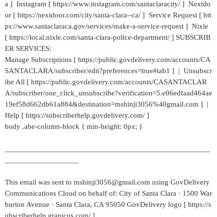
a ] Instagram [ https://www.instagram.com/santaclaracity/ ] Nextdo
or [ https://nextdoor.com/city/santa-clara--ca/ ] Service Request [ htt
ps://www.santaclaraca.gov/services/make-a-service-request ] Nixle
[ https://local.nixle.com/santa-clara-police-department/ ] SUBSCRIB
ER SERVICES:
Manage Subscriptions [ https://public.govdelivery.com/accounts/CA
SANTACLARA/subscriber/edit?preferences=true#tab1 ] | Unsubscr
ibe All [ https://public.govdelivery.com/accounts/CASANTACLAR
A/subscriber/one_click_unsubscribe?verification=5.e06edfaad464ae
19ef58d662db61a884&destination=mshinji3056%40gmail.com ] |
Help [ https://subscriberhelp.govdelivery.com/ ]
body .abe-column-block { min-height: 0px; }
_____________________________________________________
___________________
This email was sent to mshinji3056@gmail.com using GovDelivery
Communications Cloud on behalf of: City of Santa Clara · 1500 War
burton Avenue · Santa Clara, CA 95050 GovDelivery logo [ https://s
ubscriberhelp.granicus.com/ ]