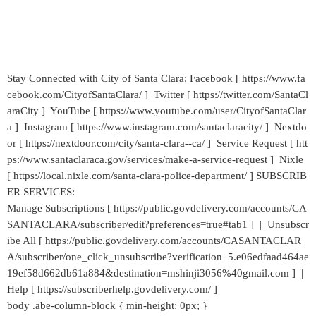
Stay Connected with City of Santa Clara: Facebook [ https://www.fa
cebook.com/CityofSantaClara/ ] Twitter [ https://twitter.com/SantaCl
araCity ] YouTube [ https://www.youtube.com/user/CityofSantaClar
a ] Instagram [ https://www.instagram.com/santaclaracity/ ] Nextdo
or [ https://nextdoor.com/city/santa-clara--ca/ ] Service Request [ htt
ps://www.santaclaraca.gov/services/make-a-service-request ] Nixle
[ https://local.nixle.com/santa-clara-police-department/ ] SUBSCRIB
ER SERVICES:
Manage Subscriptions [ https://public.govdelivery.com/accounts/CA
SANTACLARA/subscriber/edit?preferences=true#tab1 ] | Unsubscr
ibe All [ https://public.govdelivery.com/accounts/CASANTACLAR
A/subscriber/one_click_unsubscribe?verification=5.e06edfaad464ae
19ef58d662db61a884&destination=mshinji3056%40gmail.com ] |
Help [ https://subscriberhelp.govdelivery.com/ ]
body .abe-column-block { min-height: 0px; }