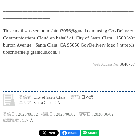
_____________________________________________________
___________________
This email was sent to mshinji3056@gmail.com using GovDelivery
Communications Cloud on behalf of: City of Santa Clara · 1500 War
burton Avenue · Santa Clara, CA 95050 GovDelivery logo [ https://s
ubscriberhelp.granicus.com/ ]
Web Access No.
3640767
[登録者]
City of Santa Clara
[言語]
日本語
[エリア]
Santa Clara, CA
登録日 :
2026/06/02
掲載日 :
2026/06/02
変更日 :
2026/06/02
総閲覧数 :
157 人
Share