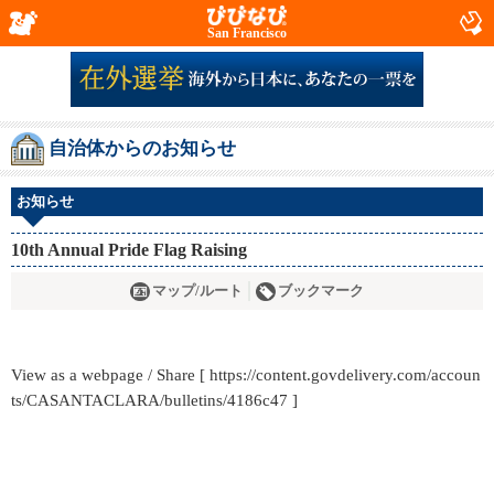
San Francisco
自治体からのお知らせ
お知らせ
10th Annual Pride Flag Raising
マップ/ルート
ブックマーク
View as a webpage / Share [ https://content.govdelivery.com/accoun
ts/CASANTACLARA/bulletins/4186c47 ]