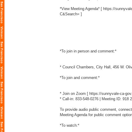
*View Meeting Agenda* [
https://sunnyv
C&Search=
]
*To join in person and comment:*
* Council Chambers, City Hall, 456 W. Ol
*To join and comment:*
* Join on Zoom [
https://sunnyvale-ca-go
* Call-in: 833-548-0276 | Meeting ID: 918
To provide audio public comment, connect 
Meeting Agenda for public comment optio
*To watch:*