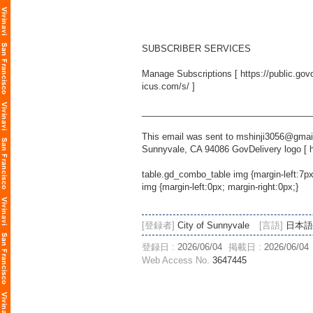
SUBSCRIBER SERVICES
Manage Subscriptions [
https://public.g
icus.com/s/
]
___________________________________
This email was sent to mshinji3056@gmail
Sunnyvale, CA 94086 GovDelivery logo [
table.gd_combo_table img {margin-left:7p
img {margin-left:0px; margin-right:0px;}
[登録者]
City of Sunnyvale
[言語]
日本語
登録日 :
2026/06/04
掲載日 :
2026/06/04
Web Access No.
3647445