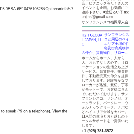
会、ピクニック等たくさんの
イベントを企画。お気軽にご
46F5-9EBA-6E1047610628&Options=info%7
連絡下さい。■渡辺るい子 fkk
enjinsf@gmail.com
サンフランシスコ福岡県人会
サンフランシス
コと周辺のベイ
エリア全域の住
宅及び商業物件
の仲介、賃貸物件、リロー...
ホームからホーム、人から
人、おもてなしの心で、リロ
ーケーションの生活立ち上げ
サービス、賃貸物件、投資物
件、不動産売買の仲介を提供
しております。経験豊かなブ
ローカーが迅速、親切、丁寧
がモットーで、お客様に喜ん
でいただいております。サン
フランシスコ、サンノゼ、オ
ークランド、バークレー、ウ
ォルナッツクリーク、ナパな
 to speak (*9 on a telephone). View the
どベイエリア全域をカバー。
日米間の住宅とお引越しのト
ータルサポートをご提供いた
します。
+1 (925) 381-6572