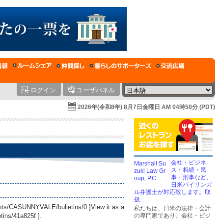
ログイン
ユーザパネル
2026年(令和8年) 8月7日金曜日 AM 04時50分 (PDT)
会社・ビジネ
ス・相続・民
事・刑事など、
日米バイリンガ
ル弁護士が対応致します。取
扱...
ounts/CASUNNYVALE/bulletins/0
]View it as a
私たちは、日米の法律・会計
tins/41a825f
].
の専門家であり、会社・ビジ