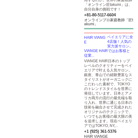
用するのか。世界の家庭教師
「オンライン匠takumi」は、
自分自身の挑戦です！
+81-80-5117-6604
オンラインプロ家庭教師「匠t
akumi」
ベイエリアに全
4店舗！人気の
実力派サロン。
VIANGE HAIRではお客様と
従業...
VIANGE HAIR日本のトップ
レベルのクオリティーをベイ
エリアで叶える人気サロン。
銀座、青山での経験豊富なス
タイリストがオーガニックに
こだわった素材で、TOKYO
のトレンドスタイルを世界に
発信しています。日本とアメ
リカ両方の流行の最先端を取
り入れ、世界に通じる日本の
技術を融合させて完成された
オリジナルのテクニックで、
いつでもお客様の最大限の美
を追求します。現在ベイエリ
アではTOKYO, NY,...
+1 (925) 361-5376
HAIR VIANGE