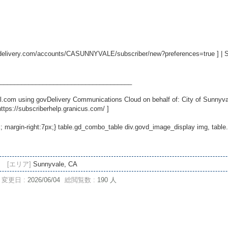
ovdelivery.com/accounts/CASUNNYVALE/subscriber/new?preferences=true
] | 
_____________________________________
.com using govDelivery Communications Cloud on behalf of: City of Sunnyvale
https://subscriberhelp.granicus.com/
]
x; margin-right:7px;} table.gd_combo_table div.govd_image_display img, tab
[エリア]
Sunnyvale, CA
変更日 :
2026/06/04
総閲覧数 :
190 人