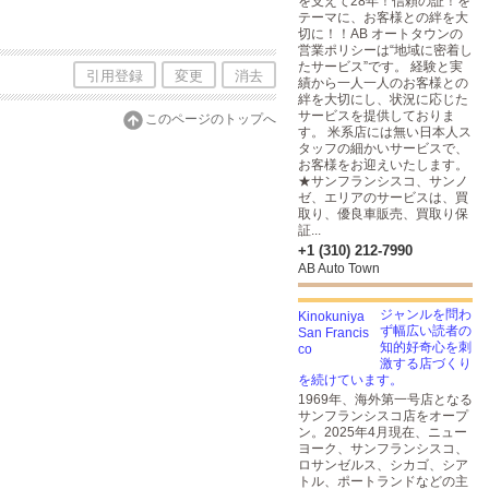
を支えて28年！信頼の証！を
テーマに、お客様との絆を大
切に！！AB オートタウンの
営業ポリシーは“地域に密着し
たサービス”です。 経験と実
引用登録
変更
消去
績から一人一人のお客様との
絆を大切にし、状況に応じた
サービスを提供しておりま
このページのトップへ
す。 米系店には無い日本人ス
タッフの細かいサービスで、
お客様をお迎えいたします。
★サンフランシスコ、サンノ
ゼ、エリアのサービスは、買
取り、優良車販売、買取り保
証...
+1 (310) 212-7990
AB Auto Town
ジャンルを問わ
ず幅広い読者の
知的好奇心を刺
激する店づくり
を続けています。
1969年、海外第一号店となる
サンフランシスコ店をオープ
ン。2025年4月現在、ニュー
ヨーク、サンフランシスコ、
ロサンゼルス、シカゴ、シア
トル、ポートランドなどの主