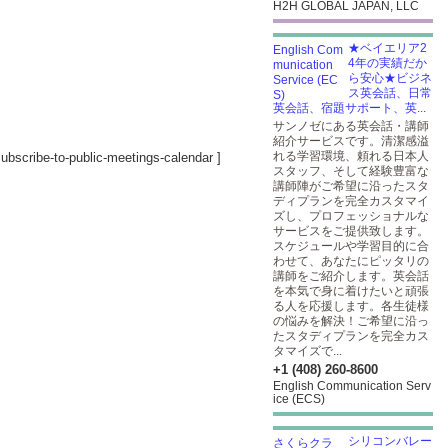
H2H GLOBAL JAPAN, LLC
★ベイエリア2
4年の実績だか
ら安心★ビジネ
ス英会話、日常
英会話、宿題サポート、英...
サンノゼにある英会話・講師
紹介サービスです。清潔感溢
れる学習環境、頼れる日本人
ubscribe-to-public-meetings-calendar
]
スタッフ、そして経験豊富な
講師陣がご希望に沿ったスタ
ディプランを完全カスタマイ
ズし、プロフェッショナルな
サービスをご提供致します。
スケジュールや学習目的に合
わせて、あなたにピッタリの
講師をご紹介します。英会話
を本気で身に着けたいと頑張
る人を応援します。各生徒様
の悩みを解決！ご希望に沿っ
たスタディプランを完全カス
タマイズで...
+1 (408) 260-8600
English Communication Serv
ice (ECS)
シリコンバレー