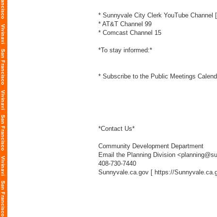
* Sunnyvale City Clerk YouTube Channel 
* AT&T Channel 99
* Comcast Channel 15
*To stay informed:*
* Subscribe to the Public Meetings Calend
*Contact Us*
Community Development Department
Email the Planning Division <planning@s
408-730-7440
Sunnyvale.ca.gov [
https://Sunnyvale.ca.