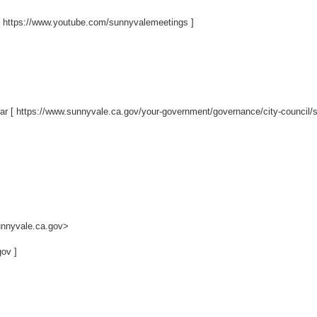
[
https://www.youtube.com/sunnyvalemeetings
]
ar [
https://www.sunnyvale.ca.gov/your-government/governance/city-council/s
unnyvale.ca.gov>
gov
]