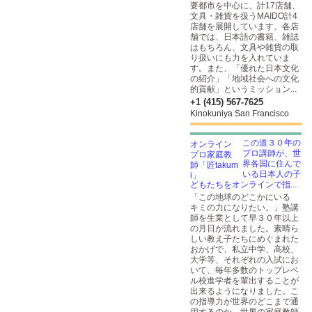
要都市を中心に、計17店舗、
文具・雑貨を扱うMAIDO計4
店舗を展開しています。各店
舗では、日本語の書籍、雑誌
はもちろん、文具や雑貨の取
り扱いにも力を入れていま
す。また、「優れた日本文化
の紹介」「地域社会への文化
的貢献」というミッション...
+1 (415) 567-7625
Kinokuniya San Francisco
この道３０年の
プロ講師が、世
界各国に住んで
いる日本人の子
どもたちをオンラインで指...
「この地球のどこかにいる
キミの力になりたい。」塾講
師を生業として早３０年以上
の月日が流れました。素晴ら
しい教え子たちにめぐまれた
おかげで、私立中学、高校、
大学等、それぞれの入試にお
いて、毎年多数のトップレベ
ル校進学者を輩出することが
出来るようになりました。こ
の指導力が世界のどこまで通