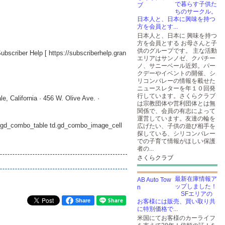
で暮らす子供た
ちのサークル。
日本人と、日本に興味を持つ
方を会員とす...
日本人と、日本に 興味を持つ
方を会員とする お母さんと子
供のグループです。 主な活動
Subscriber Help [
https://subscriberhelp.gran
エリアはサンノゼ、クパチー
ノ、サニーベール近郊。パー
クデーやイベントの開催、シ
リコンバレーの情報を載せた
ニュースレターを年１０回発
行しています。さくらクラブ
, California · 456 W. Olive Ave. ·
は宗教団体や営利団体とは無
関係で、会員の有志によって
運営しています。友達の輪を
le.gd_combo_table td.gd_combo_image_cell
広げたい、子供の遊び相手を
探している、シリコンバレー
での子育て情報がほしい保護
者の...
さくらクラブ
最新在庫情報ア
ップしました！
SFエリアの
Share
お客様には販売、買い取り共
に特別価格で...
米国にてお客様のカーライフ