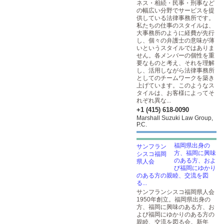
ネス・相続・民事・刑事など
の幅広い分野でサービスを提
供している法律事務所です。
私たちの仕事のスタイルは、
大事務所のように経費が先行
し、個々の弁護士の意味が薄
いというスタイルではありま
せん。各メンバーの個性を重
要なものと考え、それを理解
し、活用しながら法律事務所
としてのチームワークを築き
上げています。このようなス
タイルは、お客様によってそ
れぞれ異な...
+1 (415) 618-0090
Marshall Suzuki Law Group,
P.C.
福岡県出身の
方、福岡に興味
のある方、およ
び福岡にゆかり
のある方の親睦、交流を図
る...
サンフランシスコ福岡県人会
1950年創立。福岡県出身の
方、福岡に興味のある方、お
よび福岡にゆかりのある方の
親睦、交流を図る会。新年