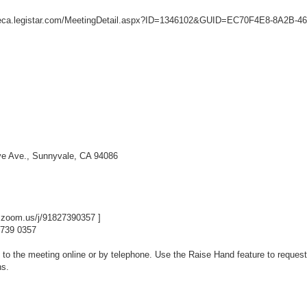
aleca.legistar.com/MeetingDetail.aspx?ID=1346102&GUID=EC70F4E8-8A2B-
ive Ave., Sunnyvale, CA 94086
v.zoom.us/j/91827390357
]
 2739 0357
to the meeting online or by telephone. Use the Raise Hand feature to request
ns.