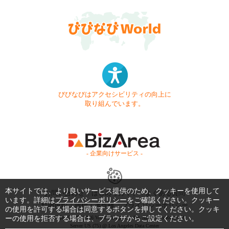
びびなびはアクセシビリティの向上に
取り組んでいます。
- 企業向けサービス -
本サイトでは、より良いサービス提供のため、クッキーを使用して
お問い合わせ
はじめてガイド
よくある質問
います。詳細は
プライバシーポリシー
をご確認ください。クッキー
利用規約
商標・著作権
プライバシーポリシー
の使用を許可する場合は同意するボタンを押してください。クッキ
ーの使用を拒否する場合は、ブラウザからご設定ください。
Copyright © 1999-2026 Vivid Navigation, Inc. All Rights Reserved.
Server US (75) @ Los Angeles Data Center