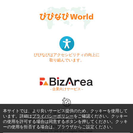
びびなびはアクセシビリティの向上に
取り組んでいます。
- 企業向けサービス -
本サイトでは、より良いサービス提供のため、クッキーを使用して
お問い合わせ
はじめてガイド
よくある質問
います。詳細は
プライバシーポリシー
をご確認ください。クッキー
利用規約
商標・著作権
プライバシーポリシー
の使用を許可する場合は同意するボタンを押してください。クッキ
ーの使用を拒否する場合は、ブラウザからご設定ください。
Copyright © 1999-2026 Vivid Navigation, Inc. All Rights Reserved.
Server US (44) @ Los Angeles Data Center