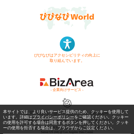
びびなびはアクセシビリティの向上に
取り組んでいます。
- 企業向けサービス -
本サイトでは、より良いサービス提供のため、クッキーを使用して
お問い合わせ
はじめてガイド
よくある質問
います。詳細は
プライバシーポリシー
をご確認ください。クッキー
利用規約
商標・著作権
プライバシーポリシー
の使用を許可する場合は同意するボタンを押してください。クッキ
ーの使用を拒否する場合は、ブラウザからご設定ください。
Copyright © 1999-2026 Vivid Navigation, Inc. All Rights Reserved.
Server US (44) @ Los Angeles Data Center