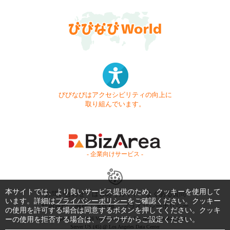
びびなびはアクセシビリティの向上に
取り組んでいます。
- 企業向けサービス -
本サイトでは、より良いサービス提供のため、クッキーを使用して
お問い合わせ
はじめてガイド
よくある質問
います。詳細は
プライバシーポリシー
をご確認ください。クッキー
利用規約
商標・著作権
プライバシーポリシー
の使用を許可する場合は同意するボタンを押してください。クッキ
ーの使用を拒否する場合は、ブラウザからご設定ください。
Copyright © 1999-2026 Vivid Navigation, Inc. All Rights Reserved.
Server US (45) @ Los Angeles Data Center