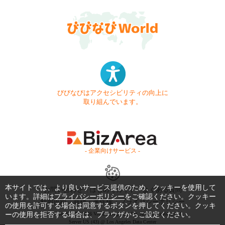
びびなびはアクセシビリティの向上に
取り組んでいます。
- 企業向けサービス -
本サイトでは、より良いサービス提供のため、クッキーを使用して
お問い合わせ
はじめてガイド
よくある質問
います。詳細は
プライバシーポリシー
をご確認ください。クッキー
利用規約
商標・著作権
プライバシーポリシー
の使用を許可する場合は同意するボタンを押してください。クッキ
ーの使用を拒否する場合は、ブラウザからご設定ください。
Copyright © 1999-2026 Vivid Navigation, Inc. All Rights Reserved.
Server US (43) @ Los Angeles Data Center