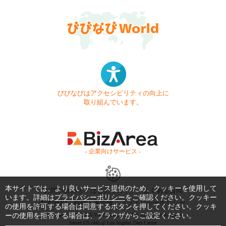
びびなびはアクセシビリティの向上に
取り組んでいます。
- 企業向けサービス -
本サイトでは、より良いサービス提供のため、クッキーを使用して
お問い合わせ
はじめてガイド
よくある質問
います。詳細は
プライバシーポリシー
をご確認ください。クッキー
利用規約
商標・著作権
プライバシーポリシー
の使用を許可する場合は同意するボタンを押してください。クッキ
ーの使用を拒否する場合は、ブラウザからご設定ください。
Copyright © 1999-2026 Vivid Navigation, Inc. All Rights Reserved.
Server US (44) @ Los Angeles Data Center