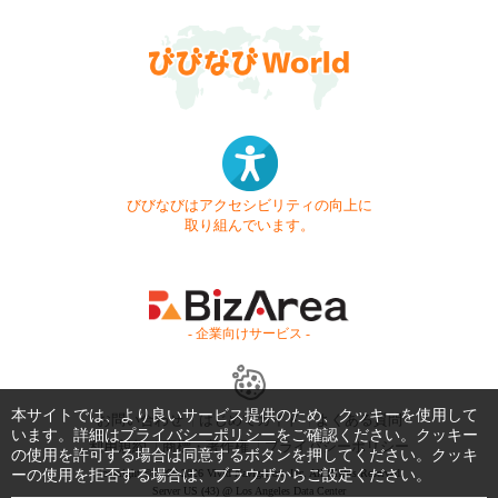
びびなびはアクセシビリティの向上に
取り組んでいます。
- 企業向けサービス -
本サイトでは、より良いサービス提供のため、クッキーを使用して
お問い合わせ
はじめてガイド
よくある質問
います。詳細は
プライバシーポリシー
をご確認ください。クッキー
利用規約
商標・著作権
プライバシーポリシー
の使用を許可する場合は同意するボタンを押してください。クッキ
ーの使用を拒否する場合は、ブラウザからご設定ください。
Copyright © 1999-2026 Vivid Navigation, Inc. All Rights Reserved.
Server US (43) @ Los Angeles Data Center