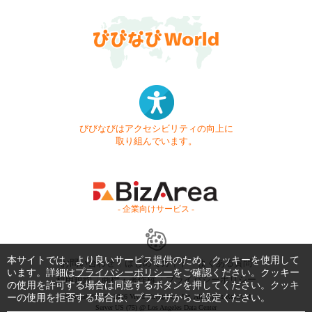
びびなびはアクセシビリティの向上に
取り組んでいます。
- 企業向けサービス -
本サイトでは、より良いサービス提供のため、クッキーを使用して
お問い合わせ
はじめてガイド
よくある質問
います。詳細は
プライバシーポリシー
をご確認ください。クッキー
利用規約
商標・著作権
プライバシーポリシー
の使用を許可する場合は同意するボタンを押してください。クッキ
ーの使用を拒否する場合は、ブラウザからご設定ください。
Copyright © 1999-2026 Vivid Navigation, Inc. All Rights Reserved.
Server US (75) @ Los Angeles Data Center