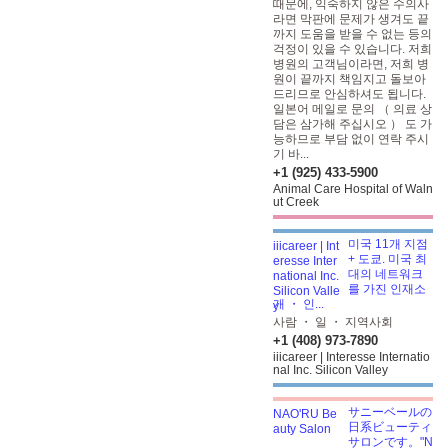
때문에, 익숙하지 않은 수의사
라면 막판에 문제가 생겨도 끝
까지 도움을 받을 수 없는 등의
걱정이 있을 수 있습니다. 저희
병원의 고객님이라면, 저희 병
원이 끝까지 책임지고 돌보아
드리므로 안심하셔도 됩니다.
일본어 메일로 문의 （ 의료 상
담은 삼가해 주십시오 ） 도 가
능하므로 부담 없이 연락 주시
기 바...
+1 (925) 433-5900
Animal Care Hospital of Waln
ut Creek
미국 11개 지점
+ 도쿄. 미국 최
대의 네트워크
를 가진 인재소
개 ・ 인...
사람 ・ 일 ・ 지역사회
+1 (408) 973-7890
iiicareer | Interesse Internatio
nal Inc. Silicon Valley
サニーベールの
日系ビューティ
サロンです。"N