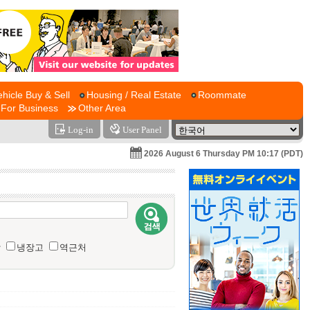
ehicle Buy & Sell
Housing / Real Estate
Roommate
For Business
Other Area
Log-in
User Panel
2026 August 6 Thursday PM 10:17 (PDT)
함
냉장고
역근처