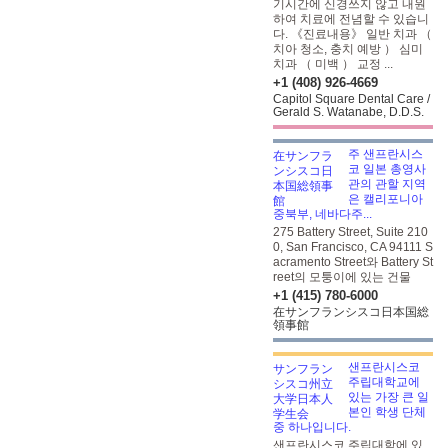
기시간에 신경쓰지 않고 내원
하여 치료에 전념할 수 있습니
다. 《진료내용》 일반 치과 （
치아 청소, 충치 예방 ） 심미
치과 （ 미백 ） 교정 ...
+1 (408) 926-4669
Capitol Square Dental Care /
Gerald S. Watanabe, D.D.S.
주 샌프란시스
코 일본 총영사
관의 관할 지역
은 캘리포니아
중북부, 네바다주...
275 Battery Street, Suite 210
0, San Francisco, CA 94111 S
acramento Street와 Battery St
reet의 모퉁이에 있는 건물
+1 (415) 780-6000
在サンフランシスコ日本国総
領事館
샌프란시스코
주립대학교에
있는 가장 큰 일
본인 학생 단체
중 하나입니다.
샌프란시스코 주립대학에 있