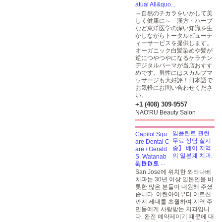
atual All&quo...
～自然のチカラをいかして美
しく健康に～ 漢方・ハーブ
など東洋医学の深い知識を生
かしながらトータルビューテ
ィーサービスを提供します。
オーガニック白髪染めや髪が
逆につやつやになるケラチン
デジタルパーマが当店おすす
めです。男性にはスカルプマ
ッサージも大好評！日本語で
お気軽にお問い合わせくださ
い。
+1 (408) 309-9557
NAO'RU Beauty Salon
임플란트 관련
무료 상담 실시
중】 베이 지역
의 일본계 치과.
일본어로 ...
San Jose에 위치한 와타나베
치과는 30년 이상 일본인을 비
롯한 많은 분들이 내원해 주셨
습니다. 어린아이부터 어르신
까지 세대를 초월하여 지역 주
민들에게 사랑받는 치과입니
다. 완전 예약제이기 때문에 대