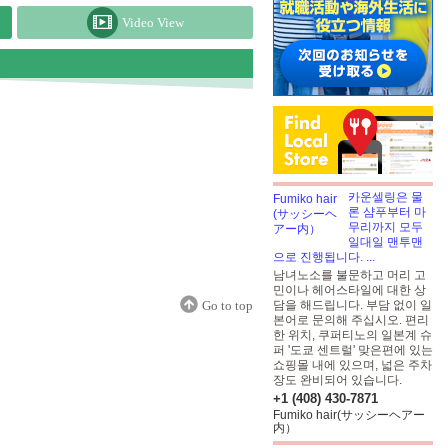
Video View
카운셀링은 물
론 샴푸부터 마
무리까지 모두
일대일 맨투맨
으로 진행됩니다. ...
남녀노소를 불문하고 머리 고
민이나 헤어스타일에 대한 상
Go to top
담을 해드립니다. 부담 없이 일
본어로 문의해 주십시오. 편리
한 위치, 쿠퍼티노의 일본계 슈
퍼 '도쿄 센트럴' 맞은편에 있는
쇼핑몰 내에 있으며, 넓은 주차
장도 완비되어 있습니다.
+1 (408) 430-7871
Fumiko hair(サッシーヘアー
内）