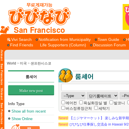
San Francisco
Vivi Search
Notification from Municipality
Town Guide
H
Find Friends
Life Supporters (Column)
Discussion Forum
World
>
미국
>
샌프란시스코
룸셰어
Make new post
에어컨
욕실화장실 별
발코니
Info Type
버스정류장근처
세탁기
Show all from recent
News!
【ニジヤマーケット】 楽しみな新学
Show Online
News!
びびなび仕事探し交流会 in Hawaii 9/26（