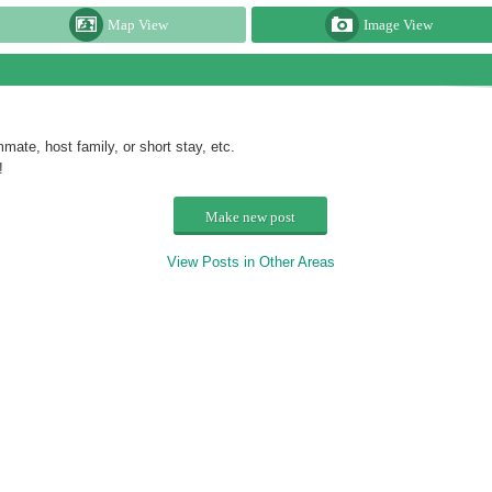
Map View
Image View
te, host family, or short stay, etc.
!
Make new post
View Posts in Other Areas