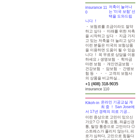
저축이 늘어나
는 '미국 보험' 선
택을 도와드립
니다 ！
・ 보험료를 조금이라도 절약
하고 싶다 ・ 미래를 위한 저축
을 시작하고 싶다 ・ 지금 가지
고 있는 저축을 더 늘리고 싶다
이런 분들은 미국의 보험상품
을 이용하면 도움이 될 수 있습
니다 ！ 꼭 무료로 상담을 이용
하세요 ♪ 생명보험 ・ 학자금
마련 보험 ・ 개인연금보험 ・
건강보험 ・ 암보험 ・ 간병보
험 등 ・ ・ ・ 고객의 보험사
의 상품을 비교하실...
+1 (408) 318-9035
insurance 110
온라인 기공교실 개
최 중 ！ San Jose에
서 17년 경력의 의료 기공...
이런 증상으로 고민이 있으신
가요? ◎ 두통, 요통, 좌골신경
통, 탈장 통증으로 고민이다 ◎
스트레스가 풀리지 않는다, 피
로가 심하다, 고민으로 힘들다