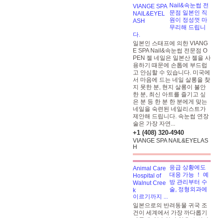
Nail&속눈썹 전
문점 일본인 직
원이 정성껏 마
무리해 드립니
다.
일본인 스태프에 의한 VIANG
E SPA Nail&속눈썹 전문점 O
PEN 젤 네일은 일본산 젤을 사
용하기 때문에 손톱에 부드럽
고 안심할 수 있습니다. 미국에
서 마음에 드는 네일 살롱을 찾
지 못한 분, 현지 살롱이 불안
한 분, 최신 아트를 즐기고 싶
은 분 등 한 분 한 분에게 맞는
네일을 숙련된 네일리스트가
제안해 드립니다. 속눈썹 연장
술은 가장 자연...
+1 (408) 320-4940
VIANGE SPA NAIL&EYELAS
H
응급 상황에도
대응 가능 ！ 예
방 관리부터 수
술, 정형외과에
이르기까지 ...
일본으로의 반려동물 귀국 조
건이 세계에서 가장 까다롭기