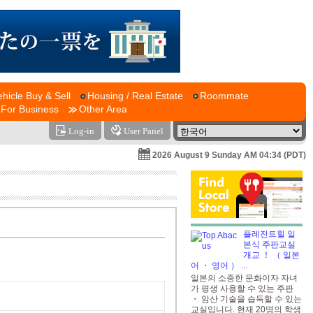
ehicle Buy & Sell
Housing / Real Estate
Roommate
For Business
Other Area
Log-in
User Panel
2026 August 9 Sunday AM 04:34 (PDT)
플레전트힐 일
본식 주판교실
개교 ！ （ 일본
어 ・ 영어 ）
...
일본의 소중한 문화이자 자녀
가 평생 사용할 수 있는 주판
・ 암산 기술을 습득할 수 있는
교실입니다. 현재 20명의 학생