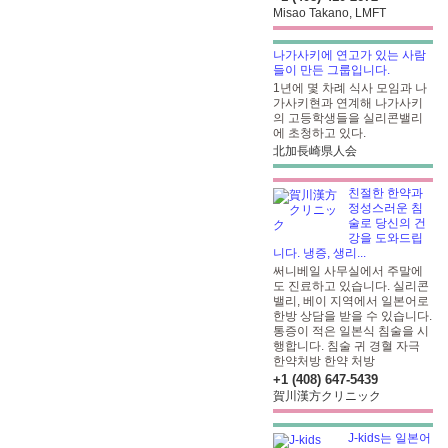
Misao Takano, LMFT
나가사키에 연고가 있는 사람
들이 만든 그룹입니다.
1년에 몇 차례 식사 모임과 나
가사키현과 연계해 나가사키
의 고등학생들을 실리콘밸리
에 초청하고 있다.
北加長崎県人会
친절한 한약과
정성스러운 침
술로 당신의 건
강을 도와드립
니다. 냉증, 생리...
써니베일 사무실에서 주말에
도 진료하고 있습니다. 실리콘
밸리, 베이 지역에서 일본어로
한방 상담을 받을 수 있습니다.
통증이 적은 일본식 침술을 시
행합니다. 침술 귀 경혈 자극
한약처방
한약 처방
+1 (408) 647-5439
賀川漢方クリニック
J-kids는 일본어