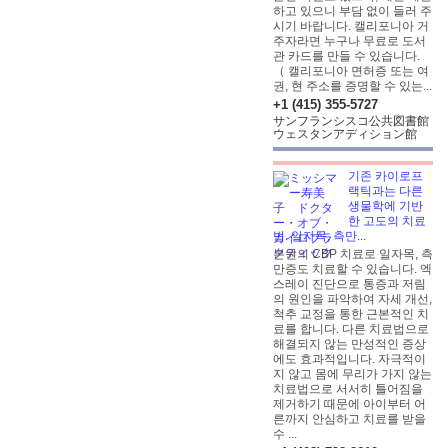
하고 있으니 부담 없이 들러 주
시기 바랍니다. 캘리포니아 거
주자라면 누구나 무료로 도서
관 카드를 만들 수 있습니다.
（ 캘리포니아 면허증 또는 여
권, 현 주소를 증명할 수 있는...
+1 (415) 355-5727
サンフランシスコ公共図書館
ウェスタンアディション館
기존 카이로프
랙틱과는 다른
생물학에 기반
한 고도의 치료
법. 일자목, 측만...
본원의 CBP 치료로 일자목, 측
만증도 치료할 수 있습니다. 엑
스레이 진단으로 통증과 저림
의 원인을 파악하여 자세 개선,
척추 교정을 통한 근본적인 치
료를 합니다. 다른 치료법으로
해결되지 않는 만성적인 증상
에도 효과적입니다. 자극적이
지 않고 몸에 무리가 가지 않는
치료법으로 서서히 틀어짐을
제거하기 때문에 아이부터 어
른까지 안심하고 치료를 받을
수 ...