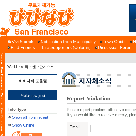
San Francisco
Vivi Search
Notification from Municipality
Town Guide
H
Find Friends
Life Supporters (Column)
Discussion Forum
World
>
미국
>
샌프란시스코
비비나비 도움말
Make new post
Report Violation
Info Type
Please report problem, offensive conten
If you would like to receive a reply, pl
Show all from recent
Show Online
Email