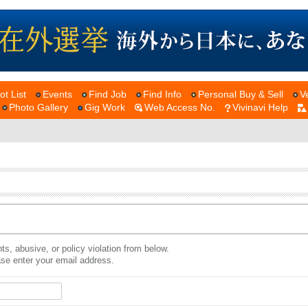
ot List
Events
Find Job
Find Info
Personal Buy & Sell
V
Photo Gallery
Gig Work
Web Access No.
Vivinavi Help
ts, abusive, or policy violation from below.
ease enter your email address.