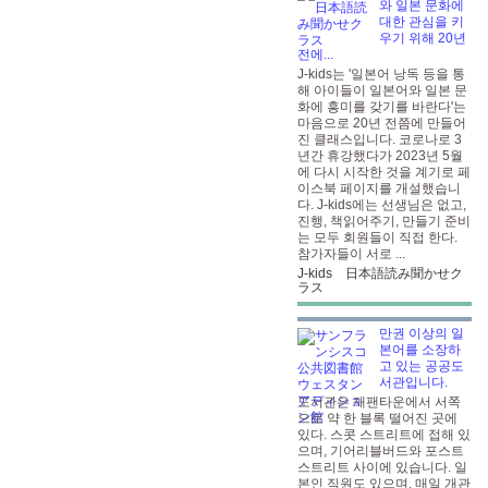
와 일본 문화에
대한 관심을 키
우기 위해 20년
전에...
J-kids는 '일본어 낭독 등을 통
해 아이들이 일본어와 일본 문
화에 흥미를 갖기를 바란다'는
마음으로 20년 전쯤에 만들어
진 클래스입니다. 코로나로 3
년간 휴강했다가 2023년 5월
에 다시 시작한 것을 계기로 페
이스북 페이지를 개설했습니
다. J-kids에는 선생님은 없고,
진행, 책읽어주기, 만들기 준비
는 모두 회원들이 직접 한다.
참가자들이 서로 ...
J-kids 日本語読み聞かせク
ラス
만권 이상의 일
본어를 소장하
고 있는 공공도
서관입니다.
도서관은 재팬타운에서 서쪽
으로 약 한 블록 떨어진 곳에
있다. 스콧 스트리트에 접해 있
으며, 기어리블버드와 포스트
스트리트 사이에 있습니다. 일
본인 직원도 있으며, 매일 개관