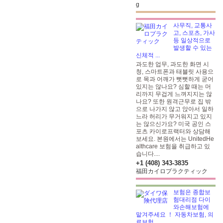
g
사무직, 교통사
고, 스포츠, 가사
등 일상적으로
발생할 수 있는
신체적 ...
과도한 업무, 과도한 화면 시
청, 스마트폰과 태블릿 사용으
로 목과 어깨가 뻣뻣하게 굳어
있지는 않나요? 심할 때는 머
리까지 무겁게 느껴지지는 않
나요? 또한 원격근무로 집 밖
으로 나가지 않고 앉아서 일하
느라 허리가 무거워지고 있지
는 않으신가요? 미국 공인 스
포츠 카이로프랙터와 상담해
보세요. 본원에서는 UnitedHe
althcare 보험을 취급하고 있
습니다....
+1 (408) 343-3835
福田カイロプラクティック
보험은 종합보
험대리점 다이
와손해보험에
맡겨주세요 ！ 자동차보험, 의
료보험...