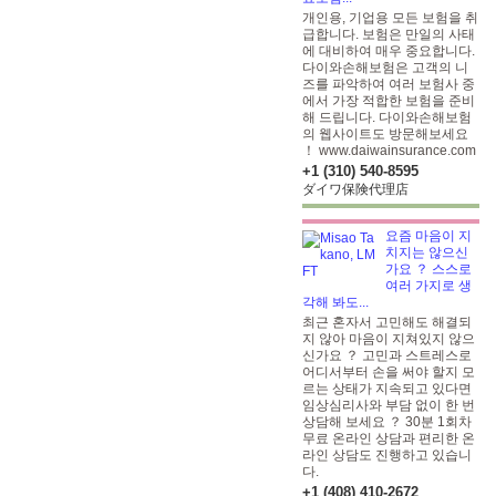
개인용, 기업용 모든 보험을 취
급합니다. 보험은 만일의 사태
에 대비하여 매우 중요합니다.
다이와손해보험은 고객의 니
즈를 파악하여 여러 보험사 중
에서 가장 적합한 보험을 준비
해 드립니다. 다이와손해보험
의 웹사이트도 방문해보세요
！ www.daiwainsurance.com
+1 (310) 540-8595
ダイワ保険代理店
요즘 마음이 지
치지는 않으신
가요 ？ 스스로
여러 가지로 생
각해 봐도...
최근 혼자서 고민해도 해결되
지 않아 마음이 지쳐있지 않으
신가요 ？ 고민과 스트레스로
어디서부터 손을 써야 할지 모
르는 상태가 지속되고 있다면
임상심리사와 부담 없이 한 번
상담해 보세요 ？ 30분 1회차
무료 온라인 상담과 편리한 온
라인 상담도 진행하고 있습니
다.
+1 (408) 410-2672