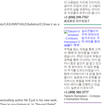
의 사용법은 지도해 드리지만,
글자의 모양과 선은 그 사람의
성격과 삶을 표현하는 것이므
로 자유롭게 써주시면 됩니다.
+1 (650) 245-7767
書道教室 田中有規子
ounts/CASUNNYVALE/bulletins/0
]View it as a
실리콘밸리의
주택 매매라면
맡겨주세요. 주
택 매매를 통해
고객의 '행복'...
주택을 찾는 과정을 통해 고객
의 '행복'과 '편안함'을 지원하
겠습니다. 20년 이상의 부동산
경력을 통해 이사하는 것이 얼
마나 힘든 일인지 잘 알고 있으
며, 한 분이라도 더 많은 분들
의 주거를 도와드리겠습니다.
함께 미국에서의 '내 집'을 찾아
봅시다. 일본에서의 은퇴를 생
각하시는 분들을 위해 무료 온
라인 세미나를 진행하고 있습
니다. 일본과 미국의 CP...
+1 (408) 582-3777
Takami Hamadani - Compas
s Hamadani Group
stselling author Nir Eyal in his new work,
. They’re psychological. In "Beyond Belief",