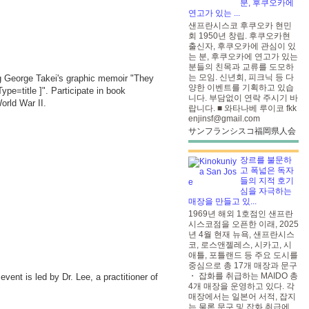
분, 후쿠오카에
연고가 있는 ...
샌프란시스코 후쿠오카 현민
회 1950년 창립. 후쿠오카현
출신자, 후쿠오카에 관심이 있
는 분, 후쿠오카에 연고가 있는
분들의 친목과 교류를 도모하
는 모임. 신년회, 피크닉 등 다
ing George Takei's graphic memoir "They
양한 이벤트를 기획하고 있습
pe=title
]". Participate in book
니다. 부담없이 연락 주시기 바
orld War II.
랍니다. ■ 와타나베 루이코 fkk
enjinsf@gmail.com
サンフランシスコ福岡県人会
장르를 불문하
고 폭넓은 독자
들의 지적 호기
심을 자극하는
매장을 만들고 있...
1969년 해외 1호점인 샌프란
시스코점을 오픈한 이래, 2025
년 4월 현재 뉴욕, 샌프란시스
코, 로스앤젤레스, 시카고, 시
애틀, 포틀랜드 등 주요 도시를
중심으로 총 17개 매장과 문구
・ 잡화를 취급하는 MAIDO 총
vent is led by Dr. Lee, a practitioner of
4개 매장을 운영하고 있다. 각
매장에서는 일본어 서적, 잡지
는 물론 문구 및 잡화 취급에