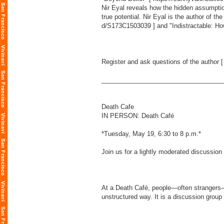
Nir Eyal reveals how the hidden assumpti
true potential. Nir Eyal is the author of t
d/S173C1503039
] and "Indistractable: Ho
Register and ask questions of the author 
___________________________________
Death Cafe
IN PERSON: Death Café
*Tuesday, May 19, 6:30 to 8 p.m.*
Join us for a lightly moderated discussion
At a Death Café, people—often strangers—g
unstructured way. It is a discussion group 