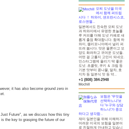
모찌 도넛을 미국
에서 함께 퍼뜨립
시다 ！ 하와이, 샌프란시스코,
로스앤젤...
일본에서도 친숙한 모찌 도넛
과 하와이에서 유명한 호놀룰
루 커피를 더해 도넛 카페로 새
롭게 출점 확대합니다. 함께 하
와이, 캘리포니아에서 널리 퍼
뜨려 봅시다. 맛은 물론이고 모
양도 화려하고 귀여운 도넛들.
어떤 걸 고를지 고민이 되네요.
인스타그램에 올리기 딱 좋은
도넛. 초콜릿, 쿠키 ＆ 크림 등
기본 맛부터 콩나물, 말차, 호
지차 등 일본식 맛 등 약...
+1 (808) 384-2948
Mochill
owever, it has also become ground zero in
et.
보험은 '무엇을
선택하느냐'보
다 '누구와 상담
하느냐'가 중요
하다고 생각합...
a Just Future", as we discuss how this tiny
재미 일본인을 위해 이해하기
s the key to grasping the future of our
어려운 미국의 보험을 일본어
로 친절하게 안내하고 있습니