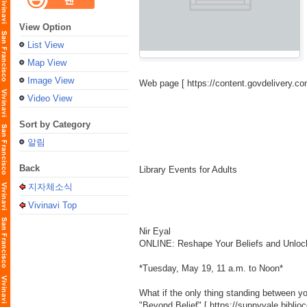
View Option
List View
Map View
Image View
Web page [
https://content.govdelivery
Video View
Sort by Category
알림
Back
Library Events for Adults
지자체소식
Vivinavi Top
Nir Eyal
ONLINE: Reshape Your Beliefs and Unlock 
*Tuesday, May 19, 11 a.m. to Noon*
What if the only thing standing between y
"Beyond Belief" [
https://sunnyvale.bibl