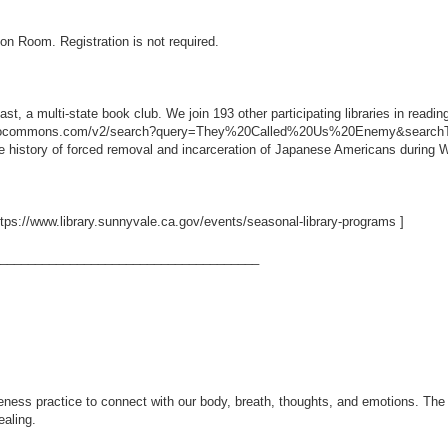
ion Room. Registration is not required.
t, a multi-state book club. We join 193 other participating libraries in read
ibliocommons.com/v2/search?query=They%20Called%20Us%20Enemy&searchTy
 history of forced removal and incarceration of Japanese Americans during W
ttps://www.library.sunnyvale.ca.gov/events/seasonal-library-programs
]
_____________________________________
eness practice to connect with our body, breath, thoughts, and emotions. The e
ealing.