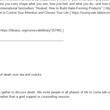
ons you carry shape what you see, how you feel, and what you do—and how to 
he international bestsellers "Hooked: How to Build Habit-Forming Products" [
ht
w to Control Your Attention and Choose Your Life [
https://sunnyvale.biblio
[
https://libraryc.org/sunnyvalelibrary/157481
]
_____________________________________
 of death over tea and snacks.
ather to discuss death. We invite people in all phases of life to come talk a
rather than a grief support or counselling session.