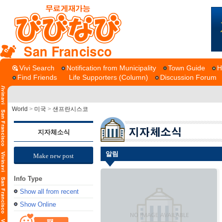
San Francisco
Vivi Search
Notification from Municipality
Town Guide
H
Find Friends
Life Supporters (Column)
Discussion Forum
World
>
미국
>
샌프란시스코
지자체소식
알림
Make new post
Info Type
Show all from recent
Show Online