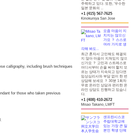
주력하고 있다. 또한, '우수한
일본 문화의 ...
+1 (415) 567-7625
Kinokuniya San Jose
요즘 마음이 지
치지는 않으신
가요 ？ 스스로
여러 가지로 생
각해 봐도...
최근 혼자서 고민해도 해결되
지 않아 마음이 지쳐있지 않으
신가요 ？ 고민과 스트레스로
ese calligraphy, including brush techniques
어디서부터 손을 써야 할지 모
르는 상태가 지속되고 있다면
임상심리사와 부담 없이 한 번
상담해 보세요 ？ 30분 1회차
무료 온라인 상담과 편리한 온
라인 상담도 진행하고 있습니
dundant for those who taken previous
다.
+1 (408) 410-2672
Misao Takano, LMFT
샌프란시스코
l.
주립대학교에
있는 가장 큰 일
본인 학생 단체