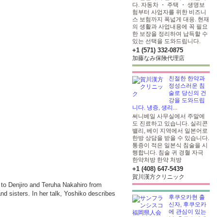
다. 자동차 ・ 주택 ・ 생명보
험부터 사업자를 위한 비즈니
스 보험까지 폭넓게 대응. 현재
의 생활과 사업내용에 꼭 필요
한 보장을 정리하여 납득할 수
있는 선택을 도와드립니다.
+1 (571) 332-0875
加藤なみ保険代理店
친절한 한약과
정성스러운 침
술로 당신의 건
강을 도와드립
니다. 냉증, 생리...
써니베일 사무실에서 주말에
도 진료하고 있습니다. 실리콘
밸리, 베이 지역에서 일본어로
한방 상담을 받을 수 있습니다.
통증이 적은 일본식 침술을 시
행합니다. 침술 귀 경혈 자극
한약처방
한약 처방
+1 (408) 647-5439
賀川漢方クリニック
to Denjiro and Teruha Nakahiro from
d sisters. In her talk, Yoshiko describes
후쿠오카현 출
신자, 후쿠오카
에 관심이 있는