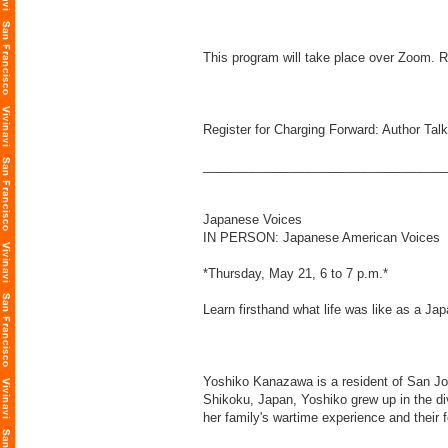
This program will take place over Zoom. Re
Register for Charging Forward: Author Talk
___________________________________
Japanese Voices
IN PERSON: Japanese American Voices
*Thursday, May 21, 6 to 7 p.m.*
Learn firsthand what life was like as a Ja
Yoshiko Kanazawa is a resident of San J
Shikoku, Japan, Yoshiko grew up in the div
her family's wartime experience and their f