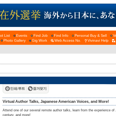
ot List
Events
Find Job
Find Info
Personal Buy & Sell
V
Photo Gallery
Gig Work
Web Access No.
Vivinavi Help
Virtual Author Talks, Japanese American Voices, and More!
Attend one of our several remote author talks, learn from the experience 
century, and more!