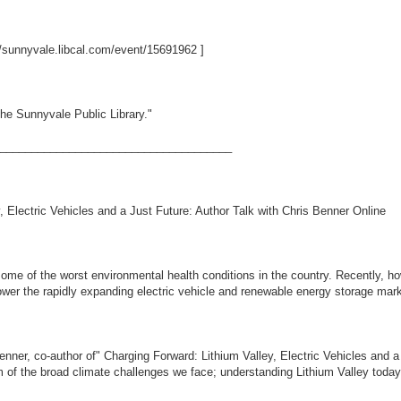
//sunnyvale.libcal.com/event/15691962
]
he Sunnyvale Public Library."
_____________________________________
 Electric Vehicles and a Just Future: Author Talk with Chris Benner Online
some of the worst environmental health conditions in the country. Recently, h
ower the rapidly expanding electric vehicle and renewable energy storage mark
Benner, co-author of" Charging Forward: Lithium Valley, Electric Vehicles and 
 of the broad climate challenges we face; understanding Lithium Valley today i