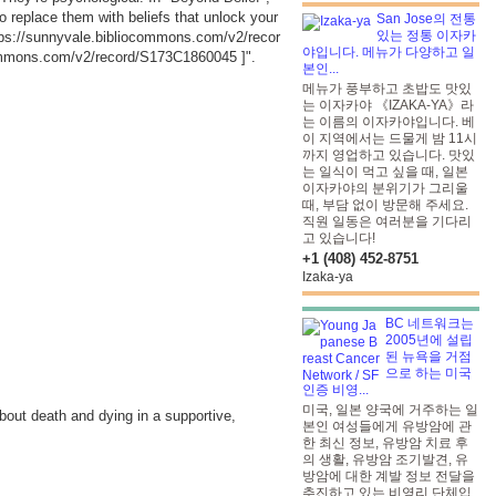
replace them with beliefs that unlock your
San Jose의 전통
있는 정통 이자카
tps://sunnyvale.bibliocommons.com/v2/recor
야입니다. 메뉴가 다양하고 일
commons.com/v2/record/S173C1860045
]".
본인...
메뉴가 풍부하고 초밥도 맛있
는 이자카야 《IZAKA-YA》라
는 이름의 이자카야입니다. 베
이 지역에서는 드물게 밤 11시
까지 영업하고 있습니다. 맛있
는 일식이 먹고 싶을 때, 일본
이자카야의 분위기가 그리울
때, 부담 없이 방문해 주세요.
직원 일동은 여러분을 기다리
고 있습니다!
+1 (408) 452-8751
Izaka-ya
BC 네트워크는
2005년에 설립
된 뉴욕을 거점
으로 하는 미국
인증 비영...
미국, 일본 양국에 거주하는 일
bout death and dying in a supportive,
본인 여성들에게 유방암에 관
한 최신 정보, 유방암 치료 후
의 생활, 유방암 조기발견, 유
방암에 대한 계발 정보 전달을
추진하고 있는 비영리 단체입