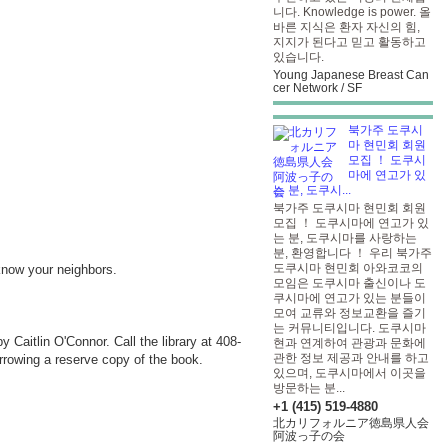
니다. Knowledge is power. 올
바른 지식은 환자 자신의 힘,
지지가 된다고 믿고 활동하고
있습니다.
Young Japanese Breast Can
cer Network / SF
북가주 도쿠시
마 현민회 회원
모집 ！ 도쿠시
마에 연고가 있
는 분, 도쿠시...
북가주 도쿠시마 현민회 회원
모집 ！ 도쿠시마에 연고가 있
는 분, 도쿠시마를 사랑하는
분, 환영합니다 ！ 우리 북가주
도쿠시마 현민회 아와코코의
know your neighbors.
모임은 도쿠시마 출신이나 도
쿠시마에 연고가 있는 분들이
모여 교류와 정보교환을 즐기
는 커뮤니티입니다. 도쿠시마
by Caitlin O'Connor. Call the library at 408-
현과 연계하여 관광과 문화에
관한 정보 제공과 안내를 하고
borrowing a reserve copy of the book.
있으며, 도쿠시마에서 이곳을
방문하는 분...
+1 (415) 519-4880
北カリフォルニア徳島県人会
阿波っ子の会