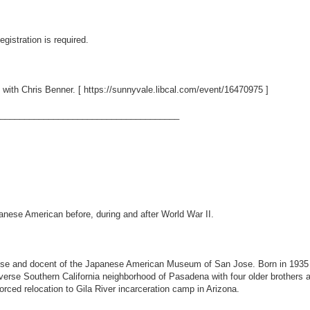
gistration is required.
 with Chris Benner. [
https://sunnyvale.libcal.com/event/16470975
]
_____________________________________
panese American before, during and after World War II.
ose and docent of the Japanese American Museum of San Jose. Born in 1935 
erse Southern California neighborhood of Pasadena with four older brothers an
orced relocation to Gila River incarceration camp in Arizona.