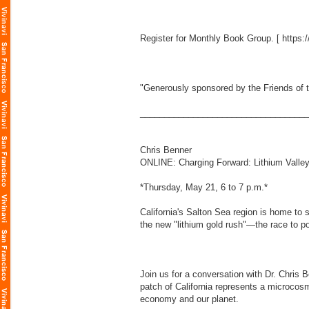
Register for Monthly Book Group. [
https:
"Generously sponsored by the Friends of t
___________________________________
Chris Benner
ONLINE: Charging Forward: Lithium Valley,
*Thursday, May 21, 6 to 7 p.m.*
California's Salton Sea region is home to 
the new "lithium gold rush"—the race to p
Join us for a conversation with Dr. Chris 
patch of California represents a microcosm
economy and our planet.