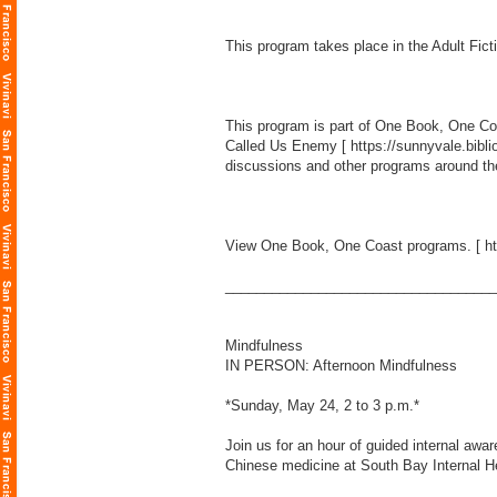
This program takes place in the Adult Fict
This program is part of One Book, One Coas
Called Us Enemy [
https://sunnyvale.b
discussions and other programs around the
View One Book, One Coast programs. [
h
___________________________________
Mindfulness
IN PERSON: Afternoon Mindfulness
*Sunday, May 24, 2 to 3 p.m.*
Join us for an hour of guided internal awar
Chinese medicine at South Bay Internal H