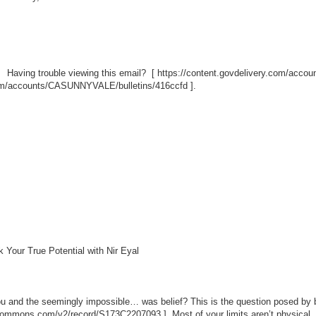
Having trouble viewing this email? [
https://content.govdelivery.com/acc
.com/accounts/CASUNNYVALE/bulletins/416ccfd
].
Your True Potential with Nir Eyal
ou and the seemingly impossible… was belief? This is the question posed by be
iocommons.com/v2/record/S173C2207093
]. Most of your limits aren’t physical