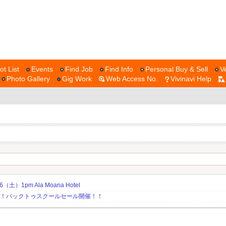
ot List
Events
Find Job
Find Info
Personal Buy & Sell
V
Photo Gallery
Gig Work
Web Access No.
Vivinavi Help
土）1pm Ala Moana Hotel
期！バックトゥスクールセール開催！！