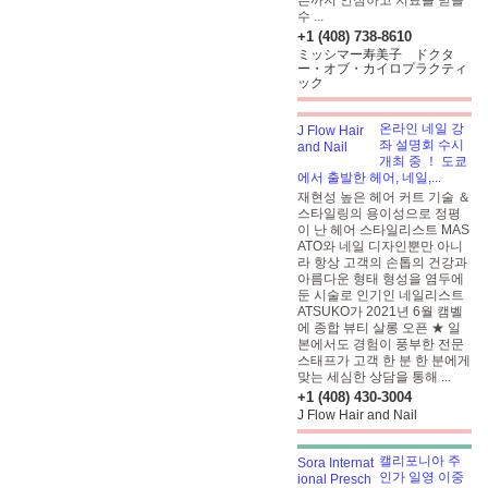
른까지 안심하고 치료를 받을
수 ...
+1 (408) 738-8610
ミッシマー寿美子 ドクタ
ー・オブ・カイロプラクティ
ック
온라인 네일 강
좌 설명회 수시
개최 중 ！ 도쿄
에서 출발한 헤어, 네일,...
재현성 높은 헤어 커트 기술 ＆
스타일링의 용이성으로 정평
이 난 헤어 스타일리스트 MAS
ATO와 네일 디자인뿐만 아니
라 항상 고객의 손톱의 건강과
아름다운 형태 형성을 염두에
둔 시술로 인기인 네일리스트
ATSUKO가 2021년 6월 캠벨
에 종합 뷰티 살롱 오픈 ★ 일
본에서도 경험이 풍부한 전문
스태프가 고객 한 분 한 분에게
맞는 세심한 상담을 통해 ...
+1 (408) 430-3004
J Flow Hair and Nail
캘리포니아 주
인가 일영 이중