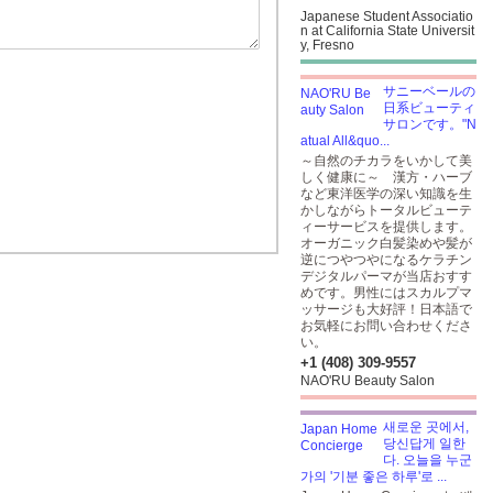
Japanese Student Associatio
n at California State Universit
y, Fresno
サニーベールの
日系ビューティ
サロンです。"N
atual All&quo...
～自然のチカラをいかして美
しく健康に～ 漢方・ハーブ
など東洋医学の深い知識を生
かしながらトータルビューテ
ィーサービスを提供します。
オーガニック白髪染めや髪が
逆につやつやになるケラチン
デジタルパーマが当店おすす
めです。男性にはスカルプマ
ッサージも大好評！日本語で
お気軽にお問い合わせくださ
い。
+1 (408) 309-9557
NAO'RU Beauty Salon
새로운 곳에서,
당신답게 일한
다. 오늘을 누군
가의 '기분 좋은 하루'로 ...