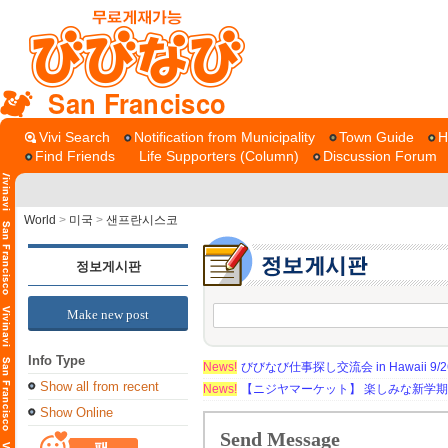
San Francisco
Vivi Search
Notification from Municipality
Town Guide
H
Find Friends
Life Supporters (Column)
Discussion Forum
World
>
미국
>
샌프란시스코
정보게시판
Make new post
Info Type
News!
びびなび仕事探し交流会 in Hawaii 9/26（
Show all from recent
News!
【ニジヤマーケット】 楽しみな新学
Show Online
Send Message