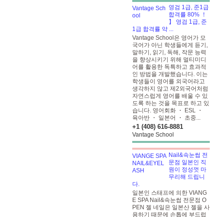
영검 1급, 준1급
합격률 80% ！
】 영검 1급, 준
1급 합격률 약 ...
Vantage School은 영어가 모
국어가 아닌 학생들에게 듣기,
말하기, 읽기, 독해, 작문 능력
을 향상시키기 위해 멀티미디
어를 활용한 독특하고 효과적
인 방법을 개발했습니다. 이는
학생들이 영어를 외국어라고
생각하지 않고 제2외국어처럼
자연스럽게 영어를 배울 수 있
도록 하는 것을 목표로 하고 있
습니다. 영어회화 ・ ESL ・
육아반 ・ 일본어 ・ 초중...
+1 (408) 616-8881
Vantage School
Nail&속눈썹 전
문점 일본인 직
원이 정성껏 마
무리해 드립니
다.
일본인 스태프에 의한 VIANG
E SPA Nail&속눈썹 전문점 O
PEN 젤 네일은 일본산 젤을 사
용하기 때문에 손톱에 부드럽