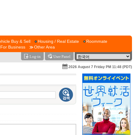
ehicle Buy & Sell
Housing / Real Estate
Roommate
For Business
Other Area
Log-in
User Panel
2026 August 7 Friday PM 11:48 (PDT)