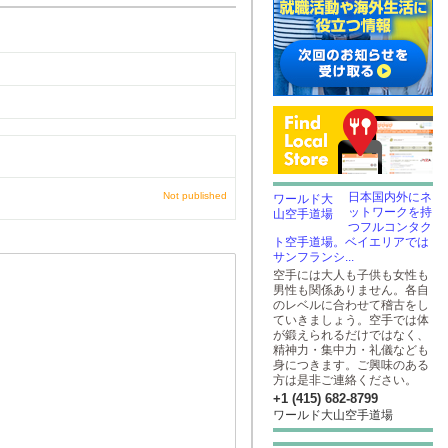
Not published
日本国内外にネ
ットワークを持
つフルコンタク
ト空手道場。ベイエリアでは
サンフランシ...
空手には大人も子供も女性も
男性も関係ありません。各自
のレベルに合わせて稽古をし
ていきましょう。空手では体
が鍛えられるだけではなく、
精神力・集中力・礼儀なども
身につきます。ご興味のある
方は是非ご連絡ください。
+1 (415) 682-8799
ワールド大山空手道場