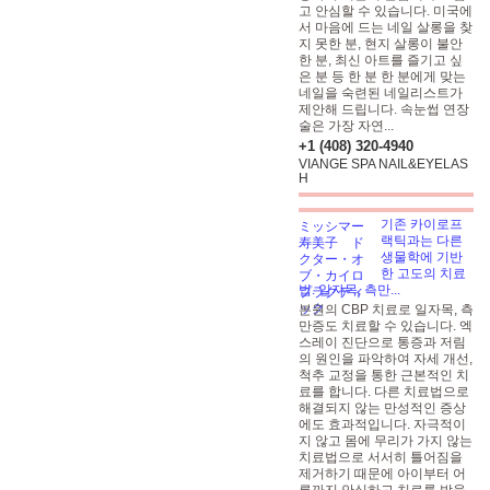
고 안심할 수 있습니다. 미국에
서 마음에 드는 네일 살롱을 찾
지 못한 분, 현지 살롱이 불안
한 분, 최신 아트를 즐기고 싶
은 분 등 한 분 한 분에게 맞는
네일을 숙련된 네일리스트가
제안해 드립니다. 속눈썹 연장
술은 가장 자연...
+1 (408) 320-4940
VIANGE SPA NAIL&EYELAS
H
기존 카이로프
랙틱과는 다른
생물학에 기반
한 고도의 치료
법. 일자목, 측만...
본원의 CBP 치료로 일자목, 측
만증도 치료할 수 있습니다. 엑
스레이 진단으로 통증과 저림
의 원인을 파악하여 자세 개선,
척추 교정을 통한 근본적인 치
료를 합니다. 다른 치료법으로
해결되지 않는 만성적인 증상
에도 효과적입니다. 자극적이
지 않고 몸에 무리가 가지 않는
치료법으로 서서히 틀어짐을
제거하기 때문에 아이부터 어