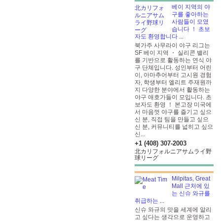
베이 지역의 야
구를 좋아하는
사람들이 모였
습니다 ！ 초보
자도 환영합니다 ...
북가주 사무라이 야구 리그는
SF 베이 지역 ・ 실리콘 밸리
를 기반으로 활동하는 연식 야
구 단체입니다. 성인부터 어린
이, 아마추어부터 고시원 경험
자, 학생부터 엘리트 주재원까
지 다양한 분야에서 활동하는
야구 애호가들이 모입니다. 초
보자도 환영 ！ 본고장 미국에
서 마음껏 야구를 즐기고 싶으
신 분, 직접 팀을 만들고 싶으
신 분, 커뮤니티를 넓히고 싶으
신...
+1 (408) 307-2003
北カリフォルニアサムライ野
球リーグ
Milpitas, Great
Mall 근처에 있
는 신슈 와규를
취급하는 ...
신슈 와규의 맛을 세계에 알리
고 싶다는 생각으로 운영하고