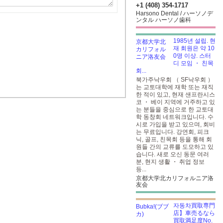
+1 (408) 354-1717
Harsono Dental / ハーソノデ
ンタル ハーソノ歯科
1985년 설립. 현
재 회원은 약 10
0명 이상. 스터
디 모임 ・ 친목
회...
북가주낙우회 （ SF낙우회 ）
는 교토대학에 재학 또는 재직
한 적이 있고, 현재 샌프란시스
코 ・ 베이 지역에 거주하고 있
는 분들을 중심으로 한 교토대
학 동창회 네트워크입니다. 수
시로 가입을 받고 있으며, 회비
는 무료입니다. 강연회, 피크
닉, 골프, 친목회 등을 통해 회
원들 간의 교류를 도모하고 있
습니다. 새로 오신 동문 여러
분, 현지 생활 ・ 취업 정보
등...
京都大学北カリフォルニア洛
友会
자동차買取専門
店】車売るなら
買取満足度No.