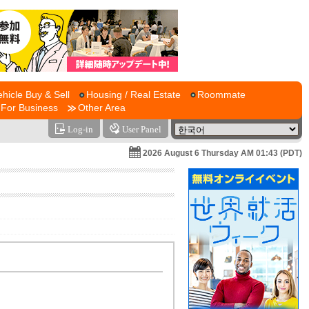
ehicle Buy & Sell
Housing / Real Estate
Roommate
For Business
Other Area
Log-in
User Panel
2026 August 6 Thursday AM 01:43 (PDT)