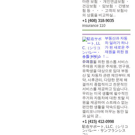
마련 보험 ・ 개인연금보험 ・
건강보험 ・ 암보험 ・ 간병보
험 등 ・ ・ ・ 고객의 보험사
의 상품을 비교하실...
+1 (408) 318-9035
insurance 110
부동산과 자동
차 딜러가 하나
가 된 새로운 주
재원을 위한 원
스톱 서비스 ！...
주재원을 위한 원스톱 서비스
주재원 지원은 주재원, 연구원,
유학생을 대상으로 임대 부동
산 및 자동차 관련 제안부터 계
약, 사후관리, 다양한 문제 해
결까지 종합적이고 전문적인
서비스를 제공하고 있습니다.
우리는 미국 생활에 필수적인
주거와 자동차에 대한 토탈 지
원을 제공하여 스트레스 없는
편안한 생활을 약속드립니다.
캘리포니아에 머무는 동안 일
과 삶의 균...
+1 (415) 412-0998
駐在サポート, LLC.（シリコ
ンバレー・サンフランシス
コ）