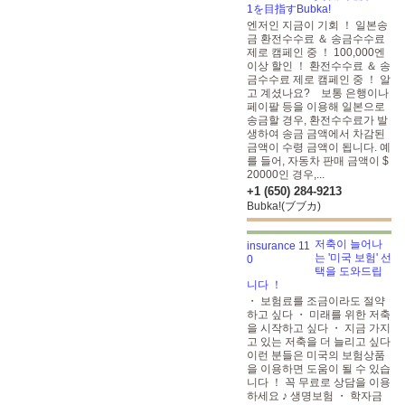
1を目指すBubka!
엔저인 지금이 기회 ！ 일본송
금 환전수수료 ＆ 송금수수료
제로 캠페인 중 ！ 100,000엔
이상 할인 ！ 환전수수료 ＆ 송
금수수료 제로 캠페인 중 ！ 알
고 계셨나요? 보통 은행이나
페이팔 등을 이용해 일본으로
송금할 경우, 환전수수료가 발
생하여 송금 금액에서 차감된
금액이 수령 금액이 됩니다. 예
를 들어, 자동차 판매 금액이 $
20000인 경우,...
+1 (650) 284-9213
Bubka!(ブブカ)
저축이 늘어나
는 '미국 보험' 선
택을 도와드립
니다 ！
・ 보험료를 조금이라도 절약
하고 싶다 ・ 미래를 위한 저축
을 시작하고 싶다 ・ 지금 가지
고 있는 저축을 더 늘리고 싶다
이런 분들은 미국의 보험상품
을 이용하면 도움이 될 수 있습
니다 ！ 꼭 무료로 상담을 이용
하세요 ♪ 생명보험 ・ 학자금