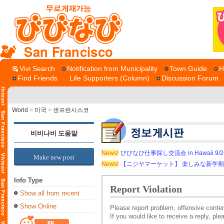
San Francisco
Vivi Search
Notification from Municipality
Town Guide
H
Find Friends
Life Supporters (Column)
Discussion Forum
World
>
미국
>
샌프란시스코
비비나비 도움말
News!
びびなび仕事探し交流会 in Hawaii 9/26（
Make new post
News!
【ニジヤマーケット】 楽しみな新学
Info Type
Report Violation
Show all from recent
Show Online
Please report problem, offensive conten
If you would like to receive a reply, pl