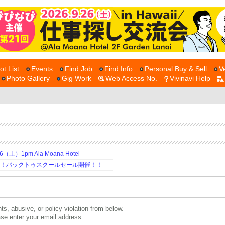
ot List
Events
Find Job
Find Info
Personal Buy & Sell
V
Photo Gallery
Gig Work
Web Access No.
Vivinavi Help
土）1pm Ala Moana Hotel
期！バックトゥスクールセール開催！！
ts, abusive, or policy violation from below.
ease enter your email address.