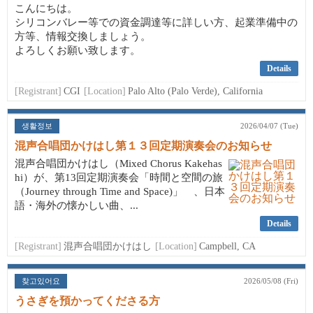
こんにちは。
シリコンバレー等での資金調達等に詳しい方、起業準備中の
方等、情報交換しましょう。
よろしくお願い致します。
Details
[Registrant]
CGI
[Location]
Palo Alto (Palo Verde), California
생활정보
2026/04/07 (Tue)
混声合唱団かけはし第１３回定期演奏会のお知らせ
混声合唱団かけはし（Mixed Chorus Kakehas
hi）が、第13回定期演奏会「時間と空間の旅
（Journey through Time and Space)」 、日本
語・海外の懐かしい曲、...
Details
[Registrant]
混声合唱団かけはし
[Location]
Campbell, CA
찾고있어요
2026/05/08 (Fri)
うさぎを預かってくださる方