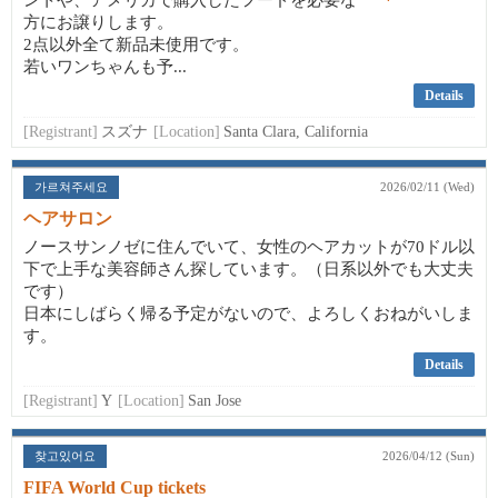
ントや、アメリカで購入したフードを必要な
方にお譲りします。
2点以外全て新品未使用です。
若いワンちゃんも予...
Details
[Registrant]
スズナ
[Location]
Santa Clara, California
가르쳐주세요
2026/02/11 (Wed)
ヘアサロン
ノースサンノゼに住んでいて、女性のヘアカットが70ドル以
下で上手な美容師さん探しています。（日系以外でも大丈夫
です）
日本にしばらく帰る予定がないので、よろしくおねがいしま
す。
Details
[Registrant]
Y
[Location]
San Jose
찾고있어요
2026/04/12 (Sun)
FIFA World Cup tickets