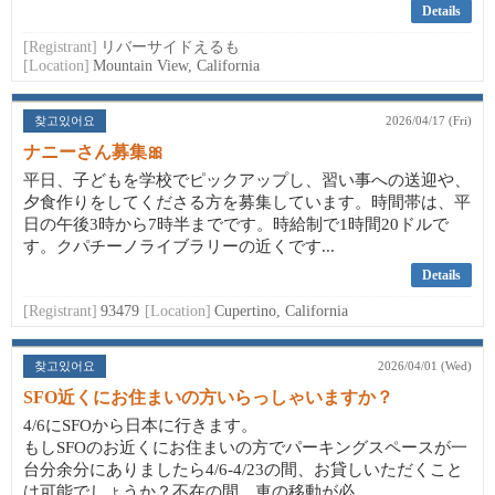
Details
[Registrant]
リバーサイドえるも
[Location]
Mountain View, California
찾고있어요
2026/04/17 (Fri)
ナニーさん募集🎀
平日、子どもを学校でピックアップし、習い事への送迎や、
夕食作りをしてくださる方を募集しています。時間帯は、平
日の午後3時から7時半までです。時給制で1時間20ドルで
す。クパチーノライブラリーの近くです...
Details
[Registrant]
93479
[Location]
Cupertino, California
찾고있어요
2026/04/01 (Wed)
SFO近くにお住まいの方いらっしゃいますか？
4/6にSFOから日本に行きます。
もしSFOのお近くにお住まいの方でパーキングスペースが一
台分余分にありましたら4/6-4/23の間、お貸しいただくこと
は可能でしょうか？不在の間、車の移動が必...