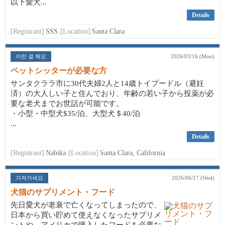
以下愛犬...
Details
[Registrant]
SSS
[Location]
Santa Clara
이런 걸 해요
2026/03/16 (Mon)
ペットシッターが必要な方
サンタクララ市に30代夫婦2人と14歳トイプードル（避妊
済）の大人しい子と住んでおり、年齢の若い子から投薬が必
要な老犬までお世話が可能です。
・小型・中型犬$35/泊、大型犬＄40/泊
...
Details
[Registrant]
Nabika
[Location]
Santa Clara, California
가져가세요
2026/06/17 (Wed)
犬猫のサプリメント・フード
先日愛犬が老衰で亡くなってしまったので、
日本から買い貯めて使えなくなったサプリメ