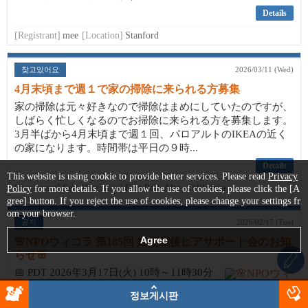
Details
[Registrant]
mee
[Location]
Stanford
찾고있어요
2026/03/11 (Wed)
4月末頃まで週１で家の掃除に来られる方募集
家の掃除は元々好きなので掃除はまめにしていたのですが、
しばらく忙しくなるのでお掃除に来られる方を募集します。
3月半ばから4月末頃まで週１回、パロアルトのIKEAの近く
の家になります。時間帯は平日の９時...
Details
This website is using cookie to provide better services. Please read
Privacy
[Registrant]
Seri
[Location]
East Palo Alto, California
Policy
for more details. If you allow the use of cookies, please click the [A
gree] button. If you reject the use of cookies, please change your settings fr
om your browser.
공지
2026/02/17 (Tue)
🌸NPOウィコラ 第185回 妊娠産後ピアサポート会のお知
らせ🌸
📅 PDT 2026年3月17日(火) 10時～11時30分
現地開催
정보게시판
場所:Campbell (場所の詳細は参加登録後、メ