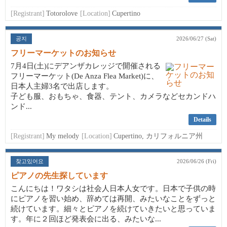
[Registrant]
Totorolove
[Location]
Cupertino
공지
2026/06/27 (Sat)
フリーマーケットのお知らせ
7月4日(土)にデアンザカレッジで開催される
フリーマーケット(De Anza Flea Market)に、
日本人主婦3名で出店します。
子ども服、おもちゃ、食器、テント、カメラなどセカンドハ
ンド...
Details
[Registrant]
My melody
[Location]
Cupertino, カリフォルニア州
찾고있어요
2026/06/26 (Fri)
ピアノの先生探しています
こんにちは！ワタシは社会人日本人女です。日本で子供の時
にピアノを習い始め、辞めては再開、みたいなことをずっと
続けています。細々とピアノを続けていきたいと思っていま
す。年に２回ほど発表会に出る、みたいな...