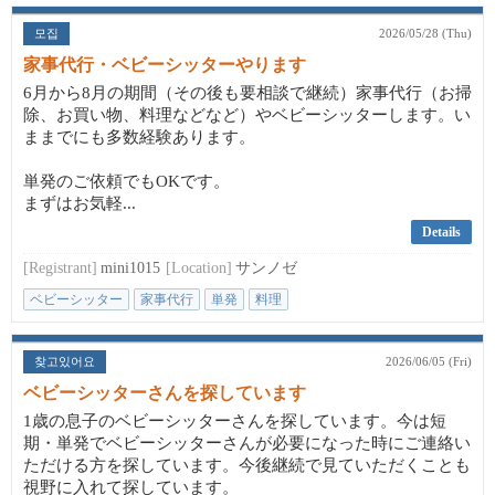
모집
2026/05/28 (Thu)
家事代行・ベビーシッターやります
6月から8月の期間（その後も要相談で継続）家事代行（お掃
除、お買い物、料理などなど）やベビーシッターします。い
ままでにも多数経験あります。
単発のご依頼でもOKです。
まずはお気軽...
Details
[Registrant]
mini1015
[Location]
サンノゼ
ベビーシッター
家事代行
単発
料理
찾고있어요
2026/06/05 (Fri)
ベビーシッターさんを探しています
1歳の息子のベビーシッターさんを探しています。今は短
期・単発でベビーシッターさんが必要になった時にご連絡い
ただける方を探しています。今後継続で見ていただくことも
視野に入れて探しています。