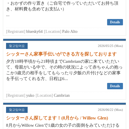
・おかずの作り置き（ご自宅で作っていただいてお持ち頂
き、材料費も含めてお支払い）
...
Details
[Registrant]
bluesky64
[Location]
Palo Alto
찾고있어요
2026/05/25 (Mon)
シッターさん家事手伝いができる方を探しております
夕方18時半頃から21時頃までCambrianの家に来ていただい
て、母親がいる中で、その時の状況によって赤ちゃんの抱っ
こか3歳児の相手をしてもらったり夕飯の片付けなどの家事
を手伝ってくれる方、日程は6...
Details
[Registrant]
yuko
[Location]
Cambrian
찾고있어요
2026/06/22 (Mon)
シッターさん探してます！(8月から / Willow Glen)
8月からWillow Glenで1歳の女の子の面倒をみていただける