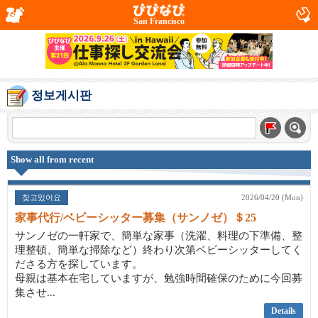
San Francisco
정보게시판
Show all from recent
찾고있어요
2026/04/20 (Mon)
家事代行/ベビーシッター募集（サンノゼ）＄25
サンノゼの一軒家で、簡単な家事（洗濯、料理の下準備、整
理整頓、簡単な掃除など）終わり次第ベビーシッターしてく
ださる方を探しています。
母親は基本在宅していますが、勉強時間確保のために今回募
集させ...
Details