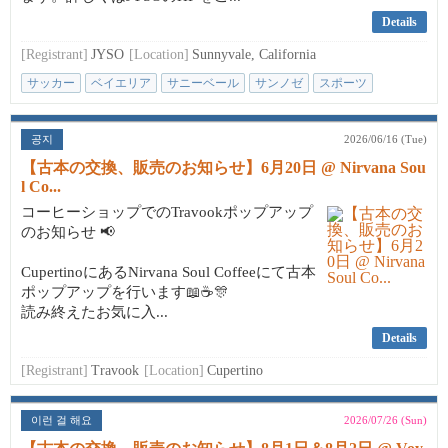
Details
[Registrant]
JYSO
[Location]
Sunnyvale, California
サッカー
ベイエリア
サニーベール
サンノゼ
スポーツ
공지
2026/06/16 (Tue)
【古本の交換、販売のお知らせ】6月20日 @ Nirvana Sou
l Co...
コーヒーショップでのTravookポップアップ
のお知らせ 📢
CupertinoにあるNirvana Soul Coffeeにて古本
ポップアップを行います📖☕🎊
読み終えたお気に入...
Details
[Registrant]
Travook
[Location]
Cupertino
이런 걸 해요
2026/07/26 (Sun)