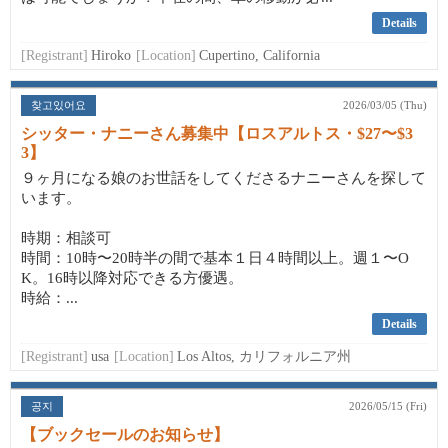
Details
[Registrant]
Hiroko
[Location]
Cupertino, California
찾고있어요
2026/03/05 (Thu)
シッター・ナニーさん募集中【ロスアルトス・$27〜$3
3】
９ヶ月になる娘のお世話をしてくださるナニーさんを探して
います。
時期：相談可
時間：10時〜20時半の間で基本１日４時間以上。週１〜O
K。16時以降対応できる方優遇。
時給：...
Details
[Registrant]
usa
[Location]
Los Altos, カリフォルニア州
공지
2026/05/15 (Fri)
【ブックセールのお知らせ】