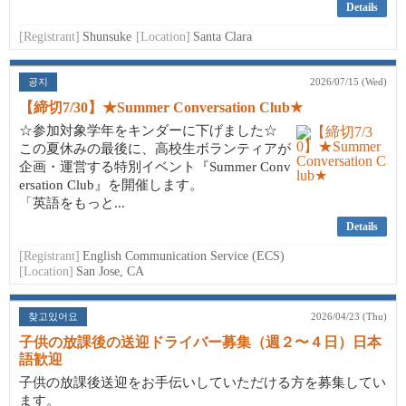
Details
[Registrant]
Shunsuke
[Location]
Santa Clara
공지
2026/07/15 (Wed)
【締切7/30】★Summer Conversation Club★
☆参加対象学年をキンダーに下げました☆
この夏休みの最後に、高校生ボランティアが
企画・運営する特別イベント『Summer Conv
ersation Club』を開催します。
「英語をもっと...
Details
[Registrant]
English Communication Service (ECS)
[Location]
San Jose, CA
찾고있어요
2026/04/23 (Thu)
子供の放課後の送迎ドライバー募集（週２〜４日）日本
語歓迎
子供の放課後送迎をお手伝いしていただける方を募集してい
ます。