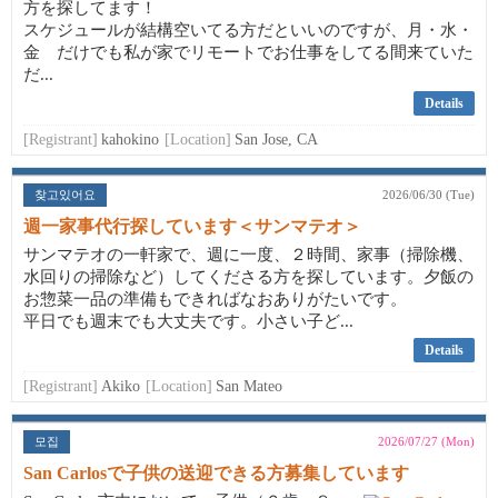
方を探してます！
スケジュールが結構空いてる方だといいのですが、月・水・
金 だけでも私が家でリモートでお仕事をしてる間来ていた
だ...
Details
[Registrant]
kahokino
[Location]
San Jose, CA
찾고있어요
2026/06/30 (Tue)
週一家事代行探しています＜サンマテオ＞
サンマテオの一軒家で、週に一度、２時間、家事（掃除機、
水回りの掃除など）してくださる方を探しています。夕飯の
お惣菜一品の準備もできればなおありがたいです。
平日でも週末でも大丈夫です。小さい子ど...
Details
[Registrant]
Akiko
[Location]
San Mateo
모집
2026/07/27 (Mon)
San Carlosで子供の送迎できる方募集しています