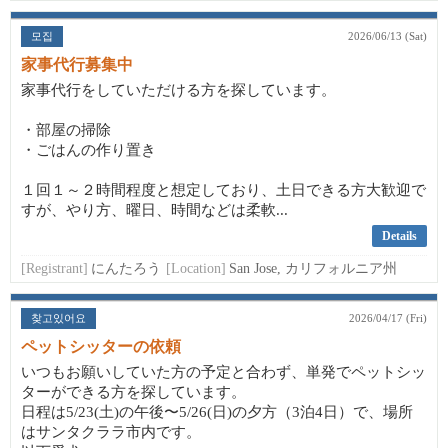
모집
2026/06/13 (Sat)
家事代行募集中
家事代行をしていただける方を探しています。
・部屋の掃除
・ごはんの作り置き
１回１～２時間程度と想定しており、土日できる方大歓迎で
すが、やり方、曜日、時間などは柔軟...
Details
[Registrant]
にんたろう
[Location]
San Jose, カリフォルニア州
찾고있어요
2026/04/17 (Fri)
ペットシッターの依頼
いつもお願いしていた方の予定と合わず、単発でペットシッ
ターができる方を探しています。
日程は5/23(土)の午後〜5/26(日)の夕方（3泊4日）で、場所
はサンタクララ市内です。