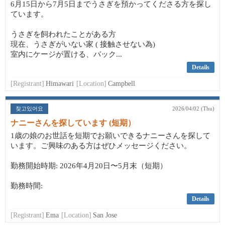
6月15日から7月5日までうさぎを預かってくださる方を探し
ています。
うさぎを飼われたことがある方
現在、うさぎがいない家 ( 接触させない為)
室内にケージが置ける、バック...
Details
[Registrant]
Himawari
[Location]
Campbell
찾고있어요
2026/04/02 (Thu)
ナニーさんを探しています (短期）
1歳の娘のお世話を短期でお願いできるナニーさんを探して
います。ご興味のある方はぜひメッセージください。
勤務開始時期: 2026年4月20日〜5月末（短期）
勤務時間:
Details
[Registrant]
Ema
[Location]
San Jose