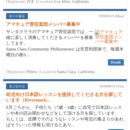
[Registrant]
ガオ
[Location]
Los Altos, California
동아리활동
2026/05/25 (Mon)
アマチュア管弦楽団メンバー募集中
サンタクララのアマチュア管弦楽団では、一
緒に楽しく演奏してくださるメンバーを募集
してます。
Santa Clara Community Philharmonic は非営利団体で、毎週木
曜日の夜6...
Details
[Registrant]
Pillow
[Location]
Santa Clara, California
찾고있어요
2026/06/23 (Tue)
幼児向け日本語レッスンを提供してくださる方を探して
います（Rivermark...
8月ごろから、子供たち（7歳・4歳）に自宅で日本語レッス
ンや本の読み聞かせなどをして頂ける方を探しています。
もしくは、近隣でそのようなレッスンや有志の集まりがあれ
ばそういった情報も頂けるとあり...