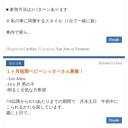
■ 参加方法は2パターンあります
① 私の車に同乗するスタイル（1台で一緒に旅）
車内で寝ら...
Details
[Registrant]
nishita
[Location]
San Jose or Fremont
정보교환
2026/06/25 (Thu)
１ヶ月短期ベビーシッターさん募集！
- Los Altos
-14ヶ月 男の子
-明るく元気な方希望
7/9以降から8/13あたりまでの期間で 月水土日 午前中に
こられるかたを探しています。
週に１日で...
Details