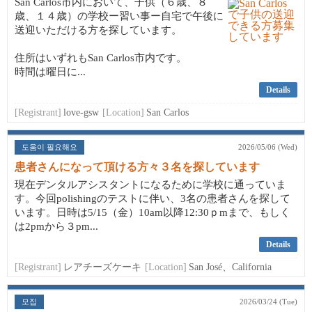
San Carlos市内において、子供（６歳、８
歳、１４歳）の学校ー習い事ー自宅で午後に
送迎いただける方を探しています。
住所はいずれもSan Carlos市内です。
時間は曜日に...
Details
[Registrant]
love-gsw
[Location]
San Carlos
도움이 필요해요
2026/05/06 (Wed)
患者さんになって頂ける方々３名を探しています
現在デンタルアシスタントになるために学校に通っていま
す。今回polishingのテストに伴い、3名の患者さんを探して
います。日時は5/15（金）10am以降12:30ｐmまで、もしく
は2pmから３pm...
Details
[Registrant]
レアチーズケーキ
[Location]
San José、California
모집
2026/03/24 (Tue)