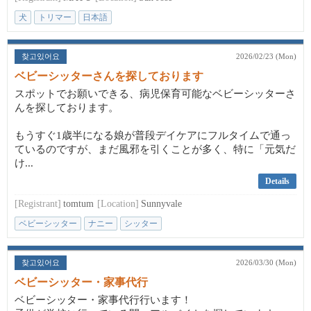
犬
トリマー
日本語
찾고있어요
2026/02/23 (Mon)
ベビーシッターさんを探しております
スポットでお願いできる、病児保育可能なベビーシッターさ
んを探しております。
もうすぐ1歳半になる娘が普段デイケアにフルタイムで通っ
ているのですが、まだ風邪を引くことが多く、特に「元気だ
け...
Details
[Registrant]
tomtum
[Location]
Sunnyvale
ベビーシッター
ナニー
シッター
찾고있어요
2026/03/30 (Mon)
ベビーシッター・家事代行
ベビーシッター・家事代行行います！