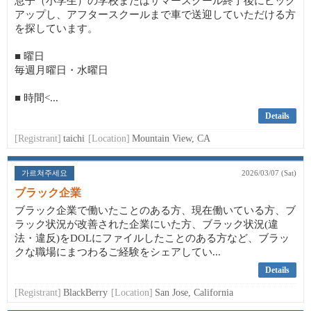
息子（小学生）の学校またはサマースクール終了後にピック
アップし、アフタースクールまで車で送迎していただける方
を探しています。
■ 曜日
毎週月曜日・水曜日
■ 時間<...
Details
[Registrant]
taichi
[Location]
Mountain View, CA
가르쳐주세요
2026/03/07 (Sat)
ブラック企業
ブラック企業で働いたことのある方、現在働いている方、ブ
ラック状況が改善された企業にいた方、ブラック状況(違
法・違反)をDOLにファイルしたことのある方など、ブラッ
クな職場にまつわるご経験をシェアしてい...
Details
[Registrant]
BlackBerry
[Location]
San Jose, California