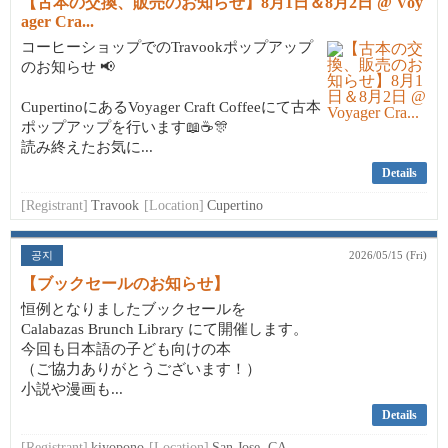
【古本の交換、販売のお知らせ】8月1日＆8月2日 @ Voy
ager Cra...
コーヒーショップでのTravookポップアップ
のお知らせ 📢
CupertinoにあるVoyager Craft Coffeeにて古本
ポップアップを行います📖☕🎊
読み終えたお気に...
Details
[Registrant]
Travook
[Location]
Cupertino
공지
2026/05/15 (Fri)
【ブックセールのお知らせ】
恒例となりましたブックセールを
Calabazas Brunch Library にて開催します。
今回も日本語の子ども向けの本
（ご協力ありがとうございます！）
小説や漫画も...
Details
[Registrant]
kiyopono
[Location]
San Jose, CA