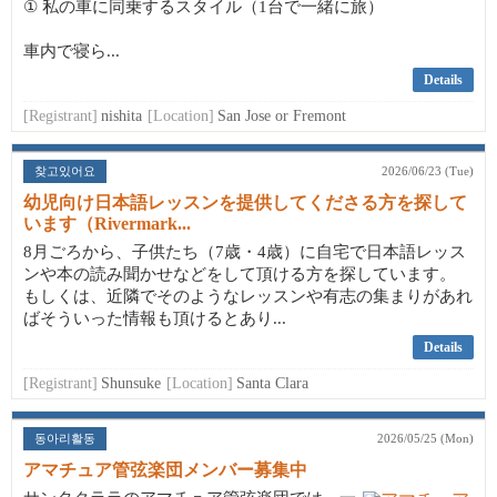
① 私の車に同乗するスタイル（1台で一緒に旅）
車内で寝ら...
Details
[Registrant]
nishita
[Location]
San Jose or Fremont
찾고있어요
2026/06/23 (Tue)
幼児向け日本語レッスンを提供してくださる方を探して
います（Rivermark...
8月ごろから、子供たち（7歳・4歳）に自宅で日本語レッス
ンや本の読み聞かせなどをして頂ける方を探しています。
もしくは、近隣でそのようなレッスンや有志の集まりがあれ
ばそういった情報も頂けるとあり...
Details
[Registrant]
Shunsuke
[Location]
Santa Clara
동아리활동
2026/05/25 (Mon)
アマチュア管弦楽団メンバー募集中