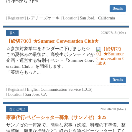
は2pmから３pm...
Details
[Registrant]
レアチーズケーキ
[Location]
San José、California
공지
2026/07/15 (Wed)
【締切7/30】★Summer Conversation Club★
☆参加対象学年をキンダーに下げました☆
この夏休みの最後に、高校生ボランティアが
企画・運営する特別イベント『Summer Conv
ersation Club』を開催します。
「英語をもっと...
Details
[Registrant]
English Communication Service (ECS)
[Location]
San Jose, CA
찾고있어요
2026/04/20 (Mon)
家事代行/ベビーシッター募集（サンノゼ）＄25
サンノゼの一軒家で、簡単な家事（洗濯、料理の下準備、整
理整頓、簡単な掃除など）終わり次第ベビーシッターしてく