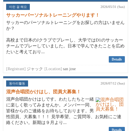
이런 걸 해요
2026/05/31 (Sun)
サッカーパーソナルトレーニングやります！
サッカーのパーソナルトレーニングをお探しの方はいません
か？
高校まで日本のJクラブでプレーし、大学ではD1のサッカー
チームでプレーしていました。日本で学んできたことを広め
たいと考えており...
Details
[Registrant]
ジャック
[Location]
san jose
동아리활동
2026/07/12 (Sun)
混声合唱団かけはし、団員大募集！
混声合唱団かけはしです。わたしたちと一緒
に楽しく歌ってみませんか。メンバー一同、
皆様からのご連絡をお待ちしております。男
性団員、大募集！！！ 見学希望、ご質問等、お気軽にご連
絡ください。新期は９月より...
Details