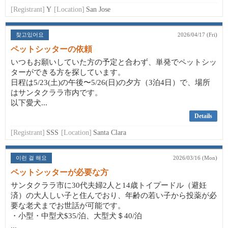
[Registrant]
Y
[Location]
San Jose
찾고있어요
2026/04/17 (Fri)
ペットシッターの依頼
いつもお願いしていた方の予定と合わず、単発でペットシッ
ターができる方を探しています。
日程は5/23(土)の午後〜5/26(日)の夕方（3泊4日）で、場所
はサンタクララ市内です。
以下愛犬...
Details
[Registrant]
SSS
[Location]
Santa Clara
이런 걸 해요
2026/03/16 (Mon)
ペットシッターが必要な方
サンタクララ市に30代夫婦2人と14歳トイプードル（避妊
済）の大人しい子と住んでおり、年齢の若い子から投薬が必
要な老犬までお世話が可能です。
・小型・中型犬$35/泊、大型犬＄40/泊
...