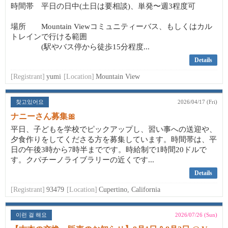
時間帯 平日の日中(土日は要相談)、単発〜週3程度可
場所 Mountain Viewコミュニティーバス、もしくはカル
トレインで行ける範囲
(駅やバス停から徒歩15分程度...
Details
[Registrant]
yumi
[Location]
Mountain View
찾고있어요
2026/04/17 (Fri)
ナニーさん募集🎀
平日、子どもを学校でピックアップし、習い事への送迎や、
夕食作りをしてくださる方を募集しています。時間帯は、平
日の午後3時から7時半までです。時給制で1時間20ドルで
す。クパチーノライブラリーの近くです...
Details
[Registrant]
93479
[Location]
Cupertino, California
이런 걸 해요
2026/07/26 (Sun)