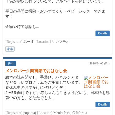
子供が学校に行っている間、アルバイトを探しています。
平日の昼間に掃除・おかずづくり・ベビーシッターできま
す！
金額や時間は話し...
Details
[Registrant]
みーす
[Location]
サンマテオ
家事
공지
2026/04/03 (Fri)
メンロパーク図書館でおはなし会
絵本の読み聞かせ、手遊び、パネルシアター
など楽しいプログラムをご用意しています。
春休み中のおでかけにぜひどうぞ！
2〜5歳向けですが、赤ちゃんもごきょうだいも、日本語を勉
強中の方も、どなたでも大...
Details
[Registrant]
popontaj
[Location]
Menlo Park, California