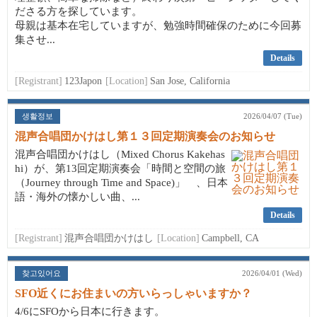
ださる方を探しています。
母親は基本在宅していますが、勉強時間確保のために今回募
集させ...
Details
[Registrant]
123Japon
[Location]
San Jose, California
생활정보
2026/04/07 (Tue)
混声合唱団かけはし第１３回定期演奏会のお知らせ
混声合唱団かけはし（Mixed Chorus Kakehas
hi）が、第13回定期演奏会「時間と空間の旅
（Journey through Time and Space)」 、日本
語・海外の懐かしい曲、...
Details
[Registrant]
混声合唱団かけはし
[Location]
Campbell, CA
찾고있어요
2026/04/01 (Wed)
SFO近くにお住まいの方いらっしゃいますか？
4/6にSFOから日本に行きます。