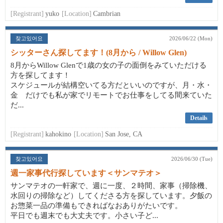
[Registrant]
yuko
[Location]
Cambrian
찾고있어요
2026/06/22 (Mon)
シッターさん探してます！(8月から / Willow Glen)
8月からWillow Glenで1歳の女の子の面倒をみていただける
方を探してます！
スケジュールが結構空いてる方だといいのですが、月・水・
金 だけでも私が家でリモートでお仕事をしてる間来ていた
だ...
Details
[Registrant]
kahokino
[Location]
San Jose, CA
찾고있어요
2026/06/30 (Tue)
週一家事代行探しています＜サンマテオ＞
サンマテオの一軒家で、週に一度、２時間、家事（掃除機、
水回りの掃除など）してくださる方を探しています。夕飯の
お惣菜一品の準備もできればなおありがたいです。
平日でも週末でも大丈夫です。小さい子ど...