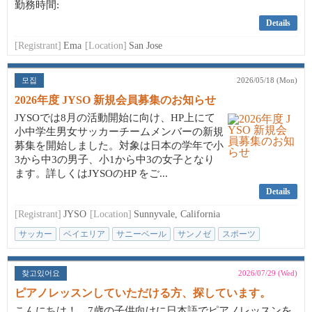
勤務時間:
Details
[Registrant]
Ema
[Location]
San Jose
모집
2026/05/18 (Mon)
2026年度 JYSO 新規会員募集のお知らせ
JYSOでは8月の活動開始に向け、HP上にて
小中学生男女サッカーチームメンバーの新規
募集を開始しました。対象は日本の学年で小
3から中3の男子、小1から中3の女子となり
ます。詳しくはJYSOのHP をご...
Details
[Registrant]
JYSO
[Location]
Sunnyvale, California
サッカー
ベイエリア
サニーベール
サンノゼ
スポーツ
찾고있어요
2026/07/29 (Wed)
ピアノレッスンしていただける方、探しています。
こんにちは！ 7歳の子供向けに日本語でピアノレッスンを