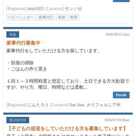
[Registrant]
mini1015
[Location]
サンノゼ
ベビーシッター
家事代行
単発
料理
모집
2026/06/13 (Sat)
家事代行募集中
家事代行をしていただける方を探しています。
・部屋の掃除
・ごはんの作り置き
１回１～２時間程度と想定しており、土日できる方大歓迎で
すが、やり方、曜日、時間などは柔軟...
Details
[Registrant]
にんたろう
[Location]
San Jose, カリフォルニア州
찾고있어요
2026/07/19 (Sun)
【子どもの送迎をしていただける方を募集しています】