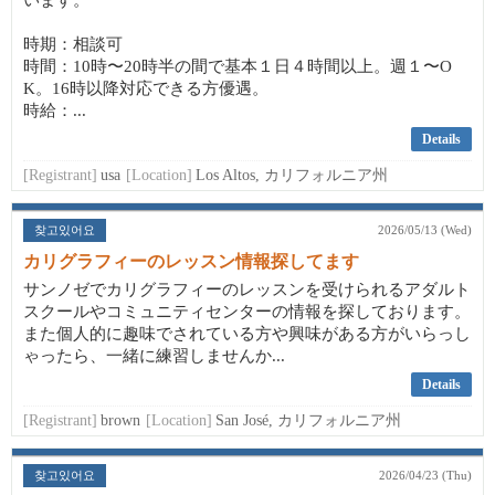
います。
時期：相談可
時間：10時〜20時半の間で基本１日４時間以上。週１〜O
K。16時以降対応できる方優遇。
時給：...
Details
[Registrant]
usa
[Location]
Los Altos, カリフォルニア州
찾고있어요
2026/05/13 (Wed)
カリグラフィーのレッスン情報探してます
サンノゼでカリグラフィーのレッスンを受けられるアダルト
スクールやコミュニティセンターの情報を探しております。
また個人的に趣味でされている方や興味がある方がいらっし
ゃったら、一緒に練習しませんか...
Details
[Registrant]
brown
[Location]
San José, カリフォルニア州
찾고있어요
2026/04/23 (Thu)