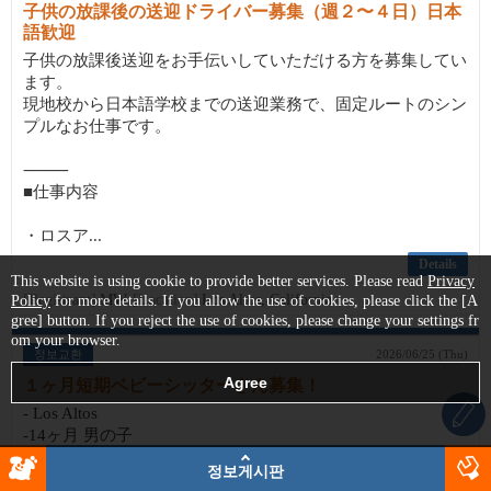
子供の放課後の送迎ドライバー募集（週２〜４日）日本
語歓迎
子供の放課後送迎をお手伝いしていただける方を募集してい
ます。
現地校から日本語学校までの送迎業務で、固定ルートのシン
プルなお仕事です。
⸻
■仕事内容
・ロスア...
Details
This website is using cookie to provide better services. Please read
Privacy
[Registrant]
MW
[Location]
Los Altos, California
Policy
for more details. If you allow the use of cookies, please click the [A
gree] button. If you reject the use of cookies, please change your settings fr
om your browser.
정보교환
2026/06/25 (Thu)
１ヶ月短期ベビーシッターさん募集！
- Los Altos
-14ヶ月 男の子
-明るく元気な方希望
정보게시판