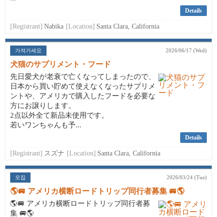
Details
[Registrant]
Nabika
[Location]
Santa Clara, California
가져가세요
2026/06/17 (Wed)
犬猫のサプリメント・フード
先日愛犬が老衰で亡くなってしまったので、
日本から買い貯めて使えなくなったサプリメ
ントや、アメリカで購入したフードを必要な
方にお譲りします。
2点以外全て新品未使用です。
若いワンちゃんも予...
Details
[Registrant]
スズナ
[Location]
Santa Clara, California
모집
2026/03/24 (Tue)
🌎🚐 アメリカ横断ロードトリップ同行者募集 🚐🌎
🌎🚐 アメリカ横断ロードトリップ同行者募
集 🚐🌎