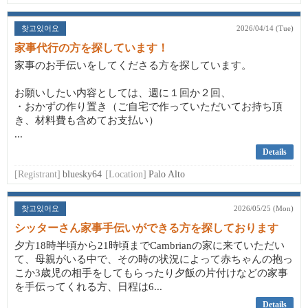
찾고있어요
2026/04/14 (Tue)
家事代行の方を探しています！
家事のお手伝いをしてくださる方を探しています。
お願いしたい内容としては、週に１回か２回、
・おかずの作り置き（ご自宅で作っていただいてお持ち頂
き、材料費も含めてお支払い）
...
Details
[Registrant]
bluesky64
[Location]
Palo Alto
찾고있어요
2026/05/25 (Mon)
シッターさん家事手伝いができる方を探しております
夕方18時半頃から21時頃までCambrianの家に来ていただい
て、母親がいる中で、その時の状況によって赤ちゃんの抱っ
こか3歳児の相手をしてもらったり夕飯の片付けなどの家事
を手伝ってくれる方、日程は6...
Details