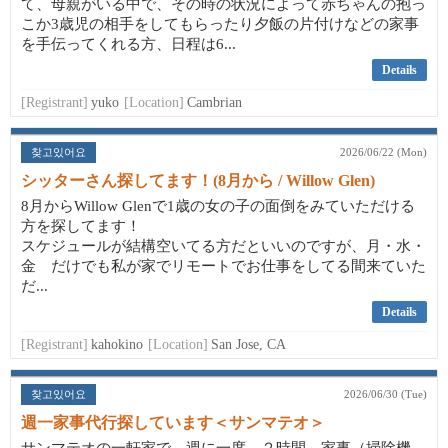
て、母親がいる中で、その時の状況によって赤ちゃんの抱っ
こか3歳児の相手をしてもらったり夕飯の片付けなどの家事
を手伝ってくれる方、日程は6...
Details
[Registrant]
yuko
[Location]
Cambrian
찾고있어요
2026/06/22 (Mon)
シッターさん探してます！(8月から / Willow Glen)
8月からWillow Glenで1歳の女の子の面倒をみていただける
方を探してます！
スケジュールが結構空いてる方だといいのですが、月・水・
金 だけでも私が家でリモートでお仕事をしてる間来ていた
だ...
Details
[Registrant]
kahokino
[Location]
San Jose, CA
찾고있어요
2026/06/30 (Tue)
週一家事代行探しています＜サンマテオ＞