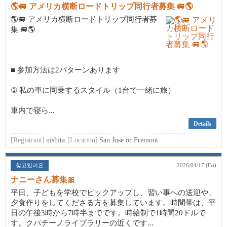
🌎🚐 アメリカ横断ロードトリップ同行者募集 🚐🌎
🌎🚐 アメリカ横断ロードトリップ同行者募
集 🚐🌎
■ 参加方法は2パターンあります
① 私の車に同乗するスタイル（1台で一緒に旅）
車内で寝ら...
Details
[Registrant]
nishita
[Location]
San Jose or Fremont
찾고있어요
2026/04/17 (Fri)
ナニーさん募集🎀
平日、子どもを学校でピックアップし、習い事への送迎や、
夕食作りをしてくださる方を募集しています。時間帯は、平
日の午後3時から7時半までです。時給制で1時間20ドルで
す。クパチーノライブラリーの近くです...