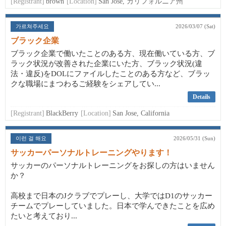
[Registrant]
brown
[Location]
San José, カリフォルニア州
가르쳐주세요
2026/03/07 (Sat)
ブラック企業
ブラック企業で働いたことのある方、現在働いている方、ブ
ラック状況が改善された企業にいた方、ブラック状況(違
法・違反)をDOLにファイルしたことのある方など、ブラッ
クな職場にまつわるご経験をシェアしてい...
Details
[Registrant]
BlackBerry
[Location]
San Jose, California
이런 걸 해요
2026/05/31 (Sun)
サッカーパーソナルトレーニングやります！
サッカーのパーソナルトレーニングをお探しの方はいません
か？
高校まで日本のJクラブでプレーし、大学ではD1のサッカー
チームでプレーしていました。日本で学んできたことを広め
たいと考えており...