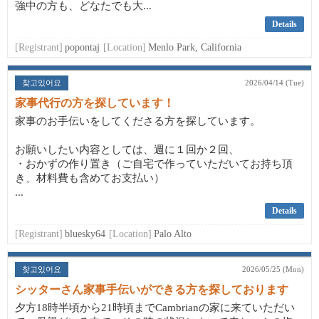
強中の方も、どなたでも大...
Details
[Registrant]
popontaj
[Location]
Menlo Park, California
찾고있어요
2026/04/14 (Tue)
家事代行の方を探しています！
家事のお手伝いをしてくださる方を探しています。
お願いしたい内容としては、週に１回か２回、
・おかずの作り置き（ご自宅で作っていただいてお持ち頂
き、材料費も含めてお支払い）
...
Details
[Registrant]
bluesky64
[Location]
Palo Alto
찾고있어요
2026/05/25 (Mon)
シッターさん家事手伝いができる方を探しております
夕方18時半頃から21時頃までCambrianの家に来ていただい