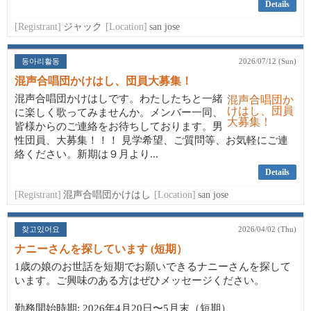
Details
[Registrant]
ジャック
[Location]
san jose
동아리활동
2026/07/12 (Sun)
混声合唱団かけはし、団員大募集！
混声合唱団かけはしです。わたしたちと一緒
に楽しく歌ってみませんか。メンバー一同、
皆様からのご連絡をお待ちしております。男
性団員、大募集！！！ 見学希望、ご質問等、お気軽にご連
絡ください。新期は９月より...
Details
[Registrant]
混声合唱団かけはし
[Location]
san jose
찾고있어요
2026/04/02 (Thu)
ナニーさんを探しています (短期）
1歳の娘のお世話を短期でお願いできるナニーさんを探して
います。ご興味のある方はぜひメッセージください。
勤務開始時期: 2026年4月20日〜5月末（短期）