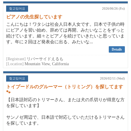
찾고있어요
2026/06/26 (Fri)
ピアノの先生探しています
こんにちは！ワタシは社会人日本人女です。日本で子供の時
にピアノを習い始め、辞めては再開、みたいなことをずっと
続けています。細々とピアノを続けていきたいと思っていま
す。年に２回ほど発表会に出る、みたいな...
Details
[Registrant]
リバーサイドえるも
[Location]
Mountain View, California
찾고있어요
2026/02/11 (Wed)
トイプードルのグルーマー（トリミング）を探してます
🐾
【日本語対応のトリマーさん、または犬の爪切りが得意な方
を探しています】
サンノゼ周辺で、日本語で対応していただけるトリマーさん
を探しています。