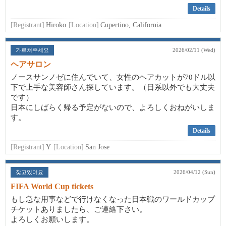
Details
[Registrant]
Hiroko
[Location]
Cupertino, California
가르쳐주세요
2026/02/11 (Wed)
ヘアサロン
ノースサンノゼに住んでいて、女性のヘアカットが70ドル以
下で上手な美容師さん探しています。（日系以外でも大丈夫
です）
日本にしばらく帰る予定がないので、よろしくおねがいしま
す。
Details
[Registrant]
Y
[Location]
San Jose
찾고있어요
2026/04/12 (Sun)
FIFA World Cup tickets
もし急な用事などで行けなくなった日本戦のワールドカップ
チケットありましたら、ご連絡下さい。
よろしくお願いします。