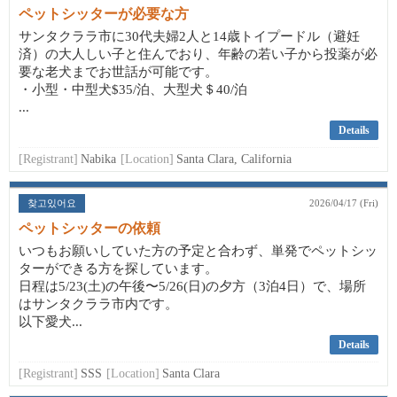
ペットシッターが必要な方
サンタクララ市に30代夫婦2人と14歳トイプードル（避妊
済）の大人しい子と住んでおり、年齢の若い子から投薬が必
要な老犬までお世話が可能です。
・小型・中型犬$35/泊、大型犬＄40/泊
...
Details
[Registrant]
Nabika
[Location]
Santa Clara, California
찾고있어요
2026/04/17 (Fri)
ペットシッターの依頼
いつもお願いしていた方の予定と合わず、単発でペットシッ
ターができる方を探しています。
日程は5/23(土)の午後〜5/26(日)の夕方（3泊4日）で、場所
はサンタクララ市内です。
以下愛犬...
Details
[Registrant]
SSS
[Location]
Santa Clara