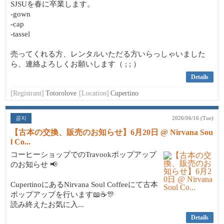
SJSUを春に卒業します。
-gown
-cap
-tassel
売ってくれる方、レンタルいただる方いらっしゃいました
ら、連絡よろしくお願いします（ ; ; ）
Details
[Registrant]
Totorolove
[Location]
Cupertino
공지
2026/06/16 (Tue)
【古本の交換、販売のお知らせ】6月20日 @ Nirvana Sou
l Co...
コーヒーショップでのTravookポップアップ
のお知らせ 📢
CupertinoにあるNirvana Soul Coffeeにて古本
ポップアップを行います📖☕🎊
読み終えたお気に入...
Details