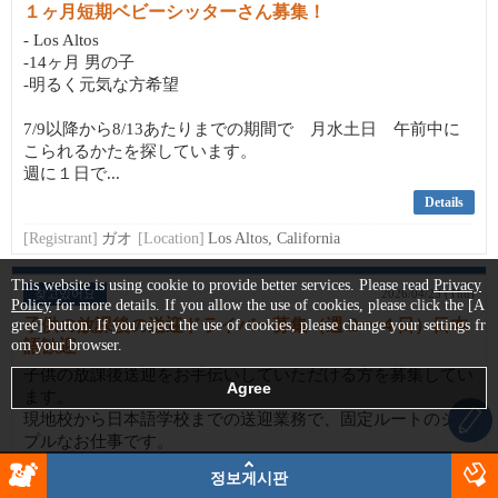
１ヶ月短期ベビーシッターさん募集！
- Los Altos
-14ヶ月 男の子
-明るく元気な方希望
7/9以降から8/13あたりまでの期間で 月水土日 午前中に
こられるかたを探しています。
週に１日で...
Details
[Registrant]
ガオ
[Location]
Los Altos, California
This website is using cookie to provide better services. Please read
Privacy
찾고있어요
2026/04/23 (Thu)
Policy
for more details. If you allow the use of cookies, please click the [A
子供の放課後の送迎ドライバー募集（週２〜４日）日本
gree] button. If you reject the use of cookies, please change your settings fr
om your browser.
語歓迎
子供の放課後送迎をお手伝いしていただける方を募集してい
ます。
現地校から日本語学校までの送迎業務で、固定ルートのシン
プルなお仕事です。
정보게시판
⸻