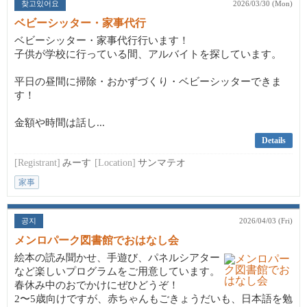
찾고있어요
2026/03/30 (Mon)
ベビーシッター・家事代行
ベビーシッター・家事代行行います！
子供が学校に行っている間、アルバイトを探しています。
平日の昼間に掃除・おかずづくり・ベビーシッターできま
す！
金額や時間は話し...
Details
[Registrant]
みーす
[Location]
サンマテオ
家事
공지
2026/04/03 (Fri)
メンロパーク図書館でおはなし会
絵本の読み聞かせ、手遊び、パネルシアター
など楽しいプログラムをご用意しています。
春休み中のおでかけにぜひどうぞ！
2〜5歳向けですが、赤ちゃんもごきょうだいも、日本語を勉