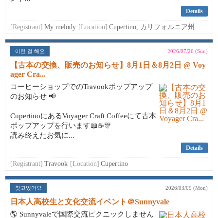
Details
[Registrant]
My melody
[Location]
Cupertino, カリフォルニア州
이런 걸 해요
2026/07/26 (Sun)
【古本の交換、販売のお知らせ】8月1日＆8月2日 @ Voy
ager Cra...
コーヒーショップでのTravookポップアップ
のお知らせ 📢
CupertinoにあるVoyager Craft Coffeeにて古本
ポップアップを行います📖☕🎊
読み終えたお気に...
Details
[Registrant]
Travook
[Location]
Cupertino
찾고있어요
2026/03/09 (Mon)
日本人高校生と文化交流イベント＠Sunnyvale
🌎 Sunnyvaleで国際交流ピクニックしません