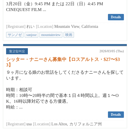
3月20日（金）9:45 PM または 22日（日）4:45 PM
CINEQUEST FILM ...
Details
[Registrant]
れい
[Location]
Mountain View, California
サンノゼ
sanjose
mountainview
映画
찾고있어요
2026/03/05 (Thu)
シッター・ナニーさん募集中【ロスアルトス・$27〜$3
3】
９ヶ月になる娘のお世話をしてくださるナニーさんを探して
います。
時期：相談可
時間：10時〜20時半の間で基本１日４時間以上。週１〜O
K。16時以降対応できる方優遇。
時給：...
Details
[Registrant]
usa
[Location]
Los Altos, カリフォルニア州