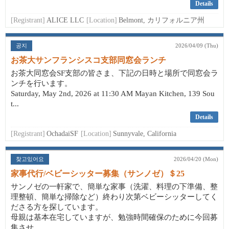
Details
[Registrant]
ALICE LLC
[Location]
Belmont, カリフォルニア州
공지
2026/04/09 (Thu)
お茶大サンフランシスコ支部同窓会ランチ
お茶大同窓会SF支部の皆さま、下記の日時と場所で同窓会ラ
ンチを行います。
Saturday, May 2nd, 2026 at 11:30 AM Mayan Kitchen, 139 Sou
t...
Details
[Registrant]
OchadaiSF
[Location]
Sunnyvale, California
찾고있어요
2026/04/20 (Mon)
家事代行/ベビーシッター募集（サンノゼ）＄25
サンノゼの一軒家で、簡単な家事（洗濯、料理の下準備、整
理整頓、簡単な掃除など）終わり次第ベビーシッターしてく
ださる方を探しています。
母親は基本在宅していますが、勉強時間確保のために今回募
集させ...