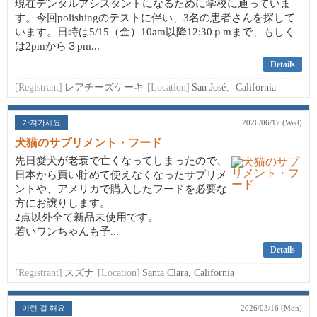
現在デンタルアシスタントになるために学校に通っていま
す。今回polishingのテストに伴い、3名の患者さんを探して
います。日時は5/15（金）10am以降12:30ｐmまで、もしく
は2pmから３pm...
Details
[Registrant]
レアチーズケーキ
[Location]
San José、California
가져가세요
2026/06/17 (Wed)
犬猫のサプリメント・フード
先日愛犬が老衰で亡くなってしまったので、
日本から買い貯めて使えなくなったサプリメ
ントや、アメリカで購入したフードを必要な
方にお譲りします。
2点以外全て新品未使用です。
若いワンちゃんも予...
Details
[Registrant]
スズナ
[Location]
Santa Clara, California
이런 걸 해요
2026/03/16 (Mon)