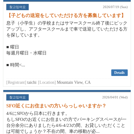
찾고있어요
2026/07/19 (Sun)
【子どもの送迎をしていただける方を募集しています】
息子（小学生）の学校またはサマースクール終了後にピック
アップし、アフタースクールまで車で送迎していただける方
を探しています。
■ 曜日
毎週月曜日・水曜日
■ 時間<...
Details
[Registrant]
taichi
[Location]
Mountain View, CA
찾고있어요
2026/04/01 (Wed)
SFO近くにお住まいの方いらっしゃいますか？
4/6にSFOから日本に行きます。
もしSFOのお近くにお住まいの方でパーキングスペースが一
台分余分にありましたら4/6-4/23の間、お貸しいただくこと
は可能でしょうか？不在の間、車の移動が必...