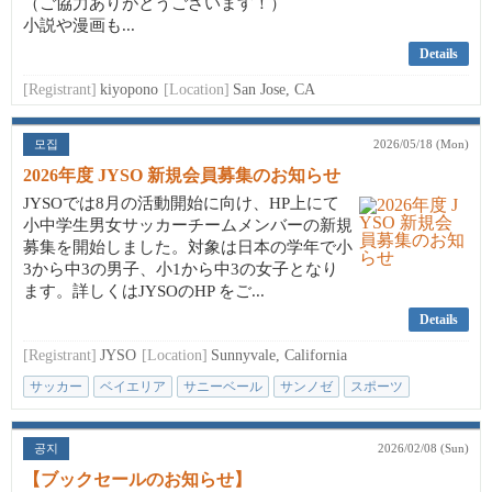
（ご協力ありがとうございます！）
小説や漫画も...
Details
[Registrant]
kiyopono
[Location]
San Jose, CA
모집
2026/05/18 (Mon)
2026年度 JYSO 新規会員募集のお知らせ
JYSOでは8月の活動開始に向け、HP上にて
小中学生男女サッカーチームメンバーの新規
募集を開始しました。対象は日本の学年で小
3から中3の男子、小1から中3の女子となり
ます。詳しくはJYSOのHP をご...
Details
[Registrant]
JYSO
[Location]
Sunnyvale, California
サッカー
ベイエリア
サニーベール
サンノゼ
スポーツ
공지
2026/02/08 (Sun)
【ブックセールのお知らせ】