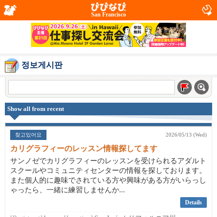
San Francisco
정보게시판
Show all from recent
찾고있어요
2026/05/13 (Wed)
カリグラフィーのレッスン情報探してます
サンノゼでカリグラフィーのレッスンを受けられるアダルト
スクールやコミュニティセンターの情報を探しております。
また個人的に趣味でされている方や興味がある方がいらっし
ゃったら、一緒に練習しませんか...
Details