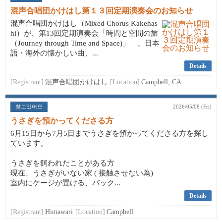
混声合唱団かけはし第１３回定期演奏会のお知らせ
混声合唱団かけはし（Mixed Chorus Kakehas
hi）が、第13回定期演奏会「時間と空間の旅
（Journey through Time and Space)」 、日本
語・海外の懐かしい曲、...
Details
[Registrant]
混声合唱団かけはし
[Location]
Campbell, CA
찾고있어요
2026/05/08 (Fri)
うさぎを預かってくださる方
6月15日から7月5日までうさぎを預かってくださる方を探し
ています。
うさぎを飼われたことがある方
現在、うさぎがいない家 ( 接触させない為)
室内にケージが置ける、バック...
Details
[Registrant]
Himawari
[Location]
Campbell