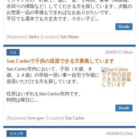
サンマテオの一軒家で、週に一度、２時間、家事（掃除機、
水回りの掃除など）してくださる方を探しています。夕飯の
お惣菜一品の準備もできればなおありがたいです。
平日でも週末でも大丈夫です。小さい子ど...
Details
[Registrant]
Akiko
[Location]
San Mateo
모집
2026/07/27 (Mon)
San Carlosで子供の送迎できる方募集しています
San Carlos市内において、子供（６歳、８
歳、１４歳）の学校ー習い事ー自宅で午後に
送迎いただける方を探しています。
住所はいずれもSan Carlos市内です。
時間は曜日に...
Details
[Registrant]
love-gsw
[Location]
San Carlos
정보교환
2026/06/25 (Thu)