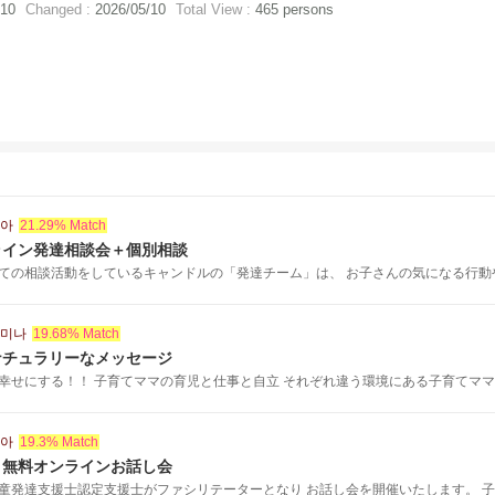
/10
Changed :
2026/05/10
Total View :
465 persons
육아
21.29% Match
ライン発達相談会＋個別相談
ての相談活動をしているキャンドルの「発達チーム」は、 お子さんの気になる行動やこ
세미나
19.68% Match
ナチュラリーなメッセージ
幸せにする！！ 子育てママの育児と仕事と自立 それぞれ違う環境にある子育てママ..
육아
19.3% Match
」無料オンラインお話し会
童発達支援士認定支援士がファシリテーターとなり お話し会を開催いたします。 子ど.