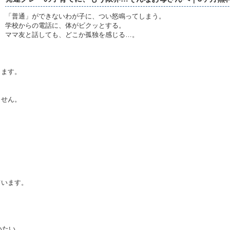
「普通」ができないわが子に、つい怒鳴ってしまう。
学校からの電話に、体がビクッとする。
ママ友と話しても、どこか孤独を感じる…。
ります。
ません。
ています。
いたい