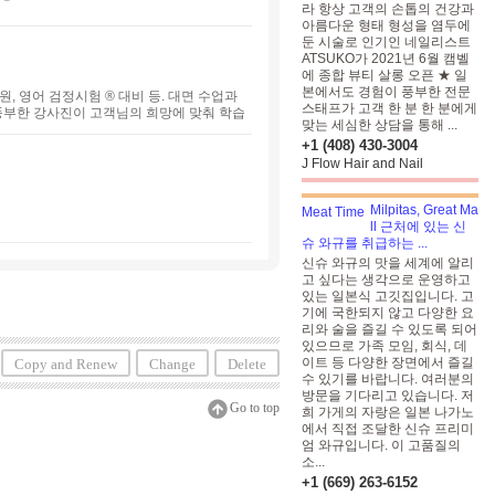
라 항상 고객의 손톱의 건강과
아름다운 형태 형성을 염두에
둔 시술로 인기인 네일리스트
ATSUKO가 2021년 6월 캠벨
에 종합 뷰티 살롱 오픈 ★ 일
본에서도 경험이 풍부한 전문
, 영어 검정시험 ® 대비 등. 대면 수업과
스태프가 고객 한 분 한 분에게
풍부한 강사진이 고객님의 희망에 맞춰 학습
맞는 세심한 상담을 통해 ...
 맞는 강사를 소개해 드립니다.
+1 (408) 430-3004
J Flow Hair and Nail
Milpitas, Great Ma
ll 근처에 있는 신
슈 와규를 취급하는 ...
신슈 와규의 맛을 세계에 알리
고 싶다는 생각으로 운영하고
있는 일본식 고깃집입니다. 고
기에 국한되지 않고 다양한 요
리와 술을 즐길 수 있도록 되어
있으므로 가족 모임, 회식, 데
이트 등 다양한 장면에서 즐길
Copy and Renew
Change
Delete
수 있기를 바랍니다. 여러분의
방문을 기다리고 있습니다. 저
Go to top
희 가게의 자랑은 일본 나가노
에서 직접 조달한 신슈 프리미
엄 와규입니다. 이 고품질의
소...
+1 (669) 263-6152