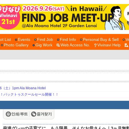
ot List
Events
Find Job
Find Info
Personal Buy & Sell
V
Photo Gallery
Gig Work
Web Access No.
Vivinavi Help
土）1pm Ala Moana Hotel
期！バックトゥスクールセール開催！！
発達グレーの子育てに、もう限界…そんなお母さんへ｜3ヶ月無