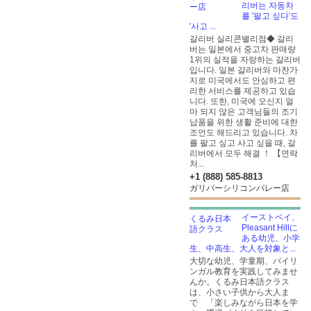
리버는 자동차
를 '팔고 싶다'도
'사고 ...
갈리버 실리콘밸리점◆ 갈리
버는 일본에서 중고차 판매량
1위의 실적을 자랑하는 갈리버
입니다. 일본 갈리버와 마찬가
지로 미국에서도 안심하고 편
리한 서비스를 제공하고 있습
니다. 또한, 미국에 오신지 얼
마 되지 않은 고객님들의 조기
납품을 위한 생활 준비에 대한
조언도 해드리고 있습니다. 차
를 팔고 싶고 사고 싶을 때, 갈
리버에서 모두 해결 ！ 【연락
처...
+1 (888) 585-8813
ガリバーシリコンバレー店
イーストベイ、
Pleasant Hillに
ある幼児、小学
生、中高生、大人を対象と...
大切な幼児、学童期、バイリ
ンガル教育を実践してみませ
んか。くるみ日本語クラス
は、小さい子供から大人ま
で 「楽しみながら日本を学