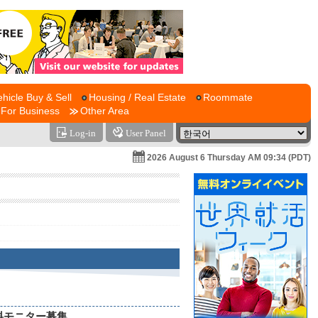
ehicle Buy & Sell
Housing / Real Estate
Roommate
For Business
Other Area
Log-in
User Panel
2026 August 6 Thursday AM 09:34 (PDT)
料モニター募集