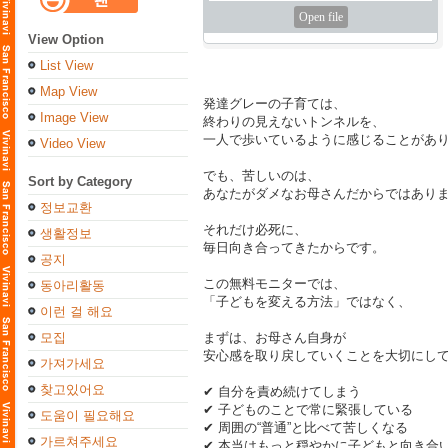
Open file
View Option
List View
Map View
発達グレーの子育ては、
Image View
終わりの見えないトンネルを、
一人で歩いているように感じることがあ
Video View
でも、苦しいのは、
Sort by Category
あなたがダメなお母さんだからではあり
정보교환
それだけ必死に、
생활정보
毎日向き合ってきたからです。
공지
この無料モニターでは、
동아리활동
「子どもを変える方法」ではなく、
이런 걸 해요
모집
まずは、お母さん自身が
安心感を取り戻していくことを大切にし
가져가세요
찾고있어요
✔ 自分を責め続けてしまう
✔ 子どものことで常に緊張している
도움이 필요해요
✔ 周囲の“普通”と比べて苦しくなる
가르쳐주세요
✔ 本当はもっと穏やかに子どもと向き合