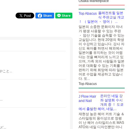
Osaka Marketplace
플레전트힐 일본
Share
식 주판교실 개교
！ （ 일본어 ・ 영어 ）
...
일본의 소중한 문화이자 자녀
가 평생 사용할 수 있는 주판
・ 암산 기술을 습득할 수 있는
교실입니다. 현재 20명의 학생
이 수강하고 있습니다. 강사 자
신도 육아를 하면서 해외에서
일본어를 유지하는 것이 어렵
다는 것을 뼈저리게 느끼고 있
으며, 가족 외의 사람들과 일본
어로 대화할 수 있는 기회를 마
련하기 위해 희망에 따라 일본
と...
어로 수업을 제공하고 있습니
다. 또...
Top Abacus
온라인 네일 강
.
좌 설명회 수시
개최 중 ！ 도쿄
에서 출발한 헤어, 네일,...
재현성 높은 헤어 커트 기술 ＆
스타일링의 용이성으로 정평
이 난 헤어 스타일리스트 MAS
ATO와 네일 디자인뿐만 아니
..