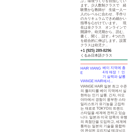
ぶ」環境づくりを目指してい
ます。少人数制クラスで 経
験豊かな教師が 生徒一人一
人のレベルに合わせ、手作り
のカリキュラムできめ細かい
指導を心がけています。 現
在は全クラス オンラインで
開講中。幼児期から、読む、
書く、聞く、話す」4つの力
を総合的に伸ばします。設置
クラスは幼児ク...
+1 (925) 289-8296
くるみ日本語クラス
베이 지역에 총
4개 매장 ！ 인
기 실력파 살롱
VIANGE HAIR에서...
VIANGE HAIR 일본 최고 수준
의 퀄리티를 베이 지역에서 실
현하는 인기 살롱. 긴자, 아오
야마에서 경험이 풍부한 스타
일리스트가 유기농을 고집하
는 재료로 TOKYO의 트렌드
스타일을 세계에 전하고 있습
니다. 일본과 미국 양쪽의 유행
의 최첨단을 도입하고, 세계에
통하는 일본의 기술을 융합하
여 완성된 오리지널 테크닉으