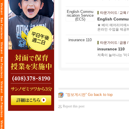
타운가이드
/
교육 /
English Commun
★ 베이 에어리어에서 
온라인 수업을 제공하
계획을 완벽하게 맞춤
타운가이드
/
금융 /
insurance 110
저축이 늘어나는 '미
“정보게시판” Go back to top
Report this post