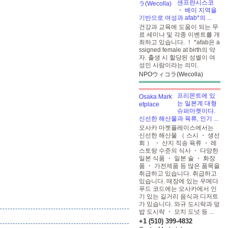
샌프란시스코
・ 베이 지역을
기반으로 여성과 afab*의 ...
건강과 교육에 도움이 되는 무
료 세미나 및 각종 이벤트를 개
최하고 있습니다. ！ *afab은 a
ssigned female at birth의 약
자. 출생 시 할당된 성별이 여
성인 사람이라는 의미.
NPOウィコラ(Wecolla)
프리몬트에 있
는 일본계 대형
슈퍼마켓이다.
신선한 해산물과 육류, 인기 ...
오사카 마켓플레이스에서는
신선한 해산물 （ 스시 ・ 생선
회 ） ・ 산지 직송 육류 ・ 레
스토랑 수준의 식사 ・ 다양한
일본 식품 ・ 일본 술 ・ 화장
품 ・ 가전제품 등 많은 품목을
취급하고 있습니다. 취급하고
있습니다. 매장에 있는 우메다
푸드 코드에는 오사카에서 인
기 있는 길거리 음식과 디저트
가 있습니다. 와규 도시락과 덮
밥 도시락 ・ 모치 도넛 등 ...
+1 (510) 399-4832