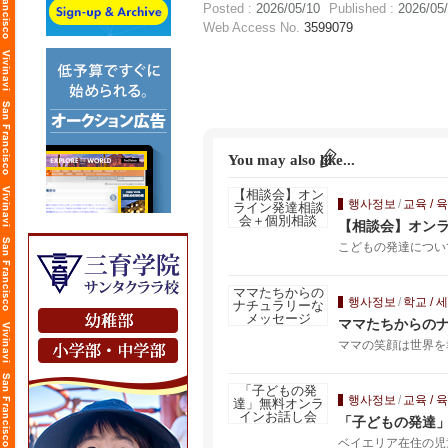
Posted :
2026/05/10
Published :
2026/05
Web Access No.
3599079
You may also like...
행사정보
/
교육 / 
【相談会】オン
こどもの発達につい
행사정보
/
학교 / 
ママたちからの
ママの笑顔は世界を
행사정보
/
교육 / 
「子どもの発達
ベイエリア在住の児