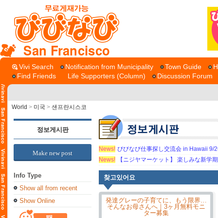
San Francisco
Vivi Search
Notification from Municipality
Town Guide
H
Find Friends
Life Supporters (Column)
Discussion Forum
World
>
미국
>
샌프란시스코
정보게시판
News!
びびなび仕事探し交流会 in Hawaii 9/26（
Make new post
News!
【ニジヤマーケット】 楽しみな新学
Info Type
찾고있어요
Show all from recent
Show Online