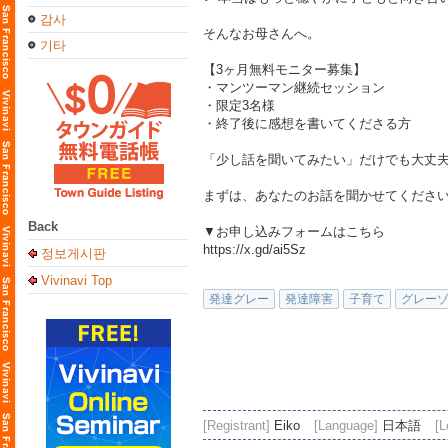
감사
そんなお母さんへ。
기타
【3ヶ月無料モニター募集】
・マンツーマン継続セッション
・限定3名様
・終了後に感想を書いてくださる方
「少し話を聞いてみたい」だけでも大丈
まずは、あなたのお話を聞かせてくださ
Back
▼お申し込みフォームはこちら
https://x.gd/ai5Sz
정보게시판
Vivinavi Top
発達グレー
発達障害
子育て
グレー
[Registrant]
Eiko
[Language]
日本語
[L