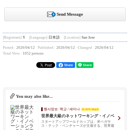
Send Message
[Registrant]
Y
[Language]
日本語
[Location]
San Jose
Posted :
2026/04/12
Published :
2026/04/12
Changed :
2026/04/12
Total View :
1052 persons
Share
You may also like...
행사정보
/
학교 / 세미나
16.41% Match
世界最大級のネットワーキング・イノベ
ーションラーニングの機会 スタートア
スタートアップワールドカップは、米ペガサ
ップワールドカップ 2022 決勝戦！
ス・テック・ベンチャーズが主催する、世界最
大級のグローバルピ...