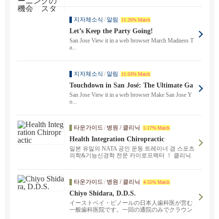
지자체소식
/
알림
11.26% Match
Let’s Keep the Party Going!
San Jose View it in a web browser March Madness T
a...
지자체소식
/
알림
11.03% Match
Touchdown in San José: The Ultimate Ga
me Day Experience
San Jose View it in a web browser Make San Jose Y
o...
타운가이드
/
병원 / 클리닉
5.17% Match
Health Integration Chiropractic
일본 유일의 NATA 공인 운동 트레이너 겸 스포츠
의학&기능신경학 전문 카이로프랙터 ！ 클리닉
이 산호세와 산마테오에 있습니다. 스포츠 외상으
로 고생하시는 분, 오랜 어깨 결림이나 요통으로
고생하시는 분, 어디를 가도 낫지 않는 원인 불명
타운가이드
/
병원 / 클리닉
4.55% Match
의 몸 컨디션으로 고생하시는 분, 운동 능력 향상
을 목표로 하는 분이라면 꼭 연락 주시기 바랍니
Chiyo Shidara, D.D.S.
다.
イーストベイ・ピノールの日本人歯科医が営む
一般歯科医院です。一回の通院のみでクラウン
治療可・インプラント・インビザラインご相談