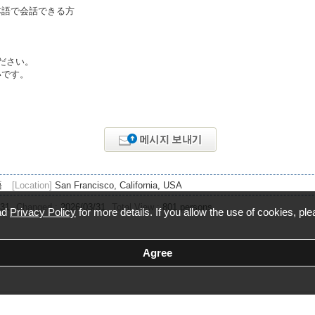
本語で会話できる方
ださい。
いです。
語
[Location]
San Francisco, California, USA
/31
Changed :
2026/03/31
Total View :
801 persons
ead
Privacy Policy
for more details. If you allow the use of cookies, ple