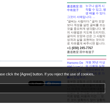
누구나 쉽게 시
작할 수 있고, 평
생 배울 수 있다.
그것이 서예입니다. ...
"글씨는 사람이다." 글자 모양
보다 개성을 살린 글씨를 쓰는
것을 중요하게 생각합니다. 붓
의 사용법은 지도해 드리지만,
글자의 모양과 선은 그 사람의
성격과 삶을 표현하는 것이므
로 자유롭게 써주시면 됩니다.
+1 (650) 245-7767
書道教室 田中有規子
개원 30년 이상
의 신뢰와 실적
어린이부터 어
르신까지 온 가
ase click the [Agree] button. If you reject the use of cookies,
족이 안심하고...
풍부한 경험과 선진 의료로 이
Share
상적인 미소를 만들어 드립니
다. 미국의 치과치료에 대한 불
안감은 늘 존재합니다. 보험,
치료 방법, 비용과 기간 … 모
든 것이 명확하지 않아 당황하
시는 분들이 많으실 것 같습니
다 ？ 하소노치과에서는 치료