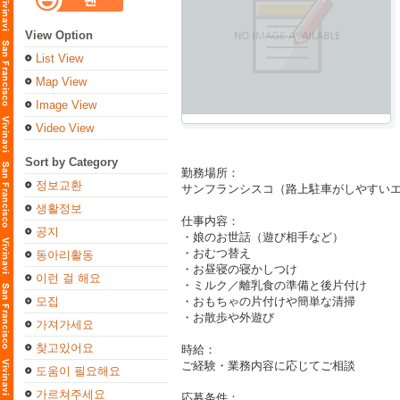
View Option
List View
Map View
Image View
Video View
Sort by Category
勤務場所：
정보교환
サンフランシスコ（路上駐車がしやすい
생활정보
仕事内容：
공지
・娘のお世話（遊び相手など）
・おむつ替え
동아리활동
・お昼寝の寝かしつけ
이런 걸 해요
・ミルク／離乳食の準備と後片付け
모집
・おもちゃの片付けや簡単な清掃
・お散歩や外遊び
가져가세요
찾고있어요
時給：
ご経験・業務内容に応じてご相談
도움이 필요해요
가르쳐주세요
応募条件：