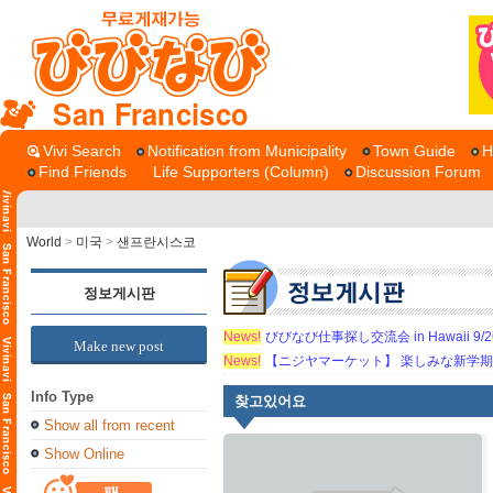
San Francisco
Vivi Search
Notification from Municipality
Town Guide
H
Find Friends
Life Supporters (Column)
Discussion Forum
World
>
미국
>
샌프란시스코
정보게시판
News!
びびなび仕事探し交流会 in Hawaii 9/26（
Make new post
News!
【ニジヤマーケット】 楽しみな新学
Info Type
찾고있어요
Show all from recent
Show Online