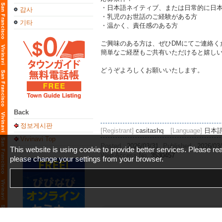
・日本語ネイティブ、または日常的に日
감사
・乳児のお世話のご経験がある方
기타
・温かく、責任感のある方
ご興味のある方は、ぜひDMにてご連絡く
簡単なご経歴もご共有いただけると嬉し
どうぞよろしくお願いいたします。
Back
정보게시판
[Registrant]
casitashq
[Language]
日本
Vivinavi Top
Posted :
2026/03/31
Published :
2026/03
This website is using cookie to provide better services. Please r
Web Access No.
3530457
please change your settings from your browser.
You may also like...