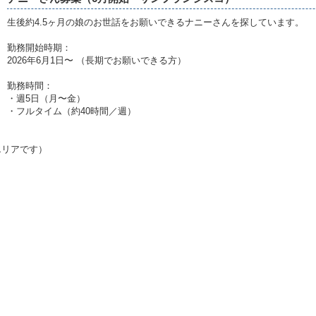
生後約4.5ヶ月の娘のお世話をお願いできるナニーさんを探しています。
勤務開始時期：
2026年6月1日〜 （長期でお願いできる方）
勤務時間：
・週5日（月〜金）
・フルタイム（約40時間／週）
エリアです）