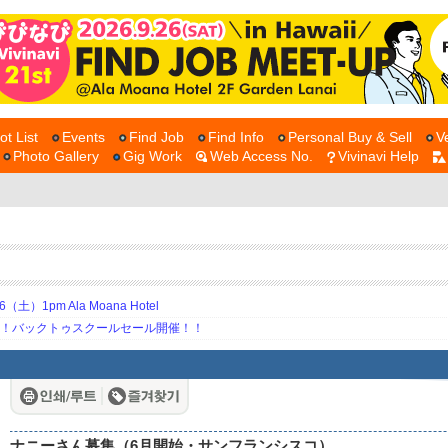
ot List
Events
Find Job
Find Info
Personal Buy & Sell
V
Photo Gallery
Gig Work
Web Access No.
Vivinavi Help
土）1pm Ala Moana Hotel
期！バックトゥスクールセール開催！！
ナニーさん募集（6月開始・サンフランシスコ）