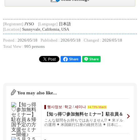
[Registrant]
JYSO
[Language]
日本語
[Location]
Sunnyvale, California, USA
Posted :
2026/05/18
Published :
2026/05/18
Changed :
2026/05/18
Total View :
995 persons
Share
You may also like...
행사정보
/
학교 / 세미나
14.73% Match
【知っ得♡参加無料セミナー】駐在員＆
帰国予定の方支援セミナー開催♪
こんな疑問をお持ちではありません⁉︎ ⚫︎ 米ドル
の運用 ⚫︎ 米国銀行口座の維持方法 ⚫︎ 日本に...