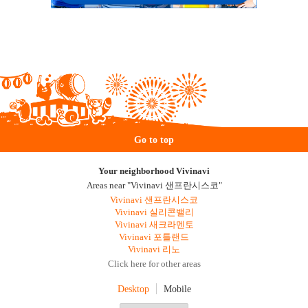
Go to top
Your neighborhood Vivinavi
Areas near "Vivinavi 샌프란시스코"
Vivinavi 샌프란시스코
Vivinavi 실리콘밸리
Vivinavi 새크라멘토
Vivinavi 포틀랜드
Vivinavi 리노
Click here for other areas
Desktop
Mobile