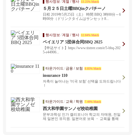
행사정보
/
계절 / 행사
13.25% Match
５月２５日土曜BBQinクパチーノ
日程 2019年5月25日（土） 時間 BBQ 3時00分～6
時00分（ドリンクタイムはサンセット8...
행사정보
/
계절 / 행사
12.84% Match
ベイエリア 5団体合同BBQ 2025
【申込サイト】https://www.tixtree.com/e/5-bbq-202
5-e44906...
타운가이드
/
금융 / 보험
8.85% Match
insurance 110
저축이 늘어나는 '미국 보험' 선택을 도와드립니다
！
타운가이드
/
교육 / 학원
7.49% Match
西大和学園サンノゼ校幼稚園
문부과학성 인가 캘리포니아 학교의 자매원, 전일
제 일본인 유치원. 일본어로 보육 ・ 교육을 통해
일본인으로서의 마음을 키웁니다.