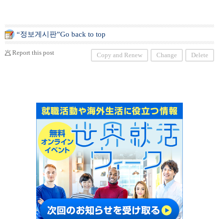
“정보게시판”Go back to top
Report this post
Copy and Renew
Change
Delete