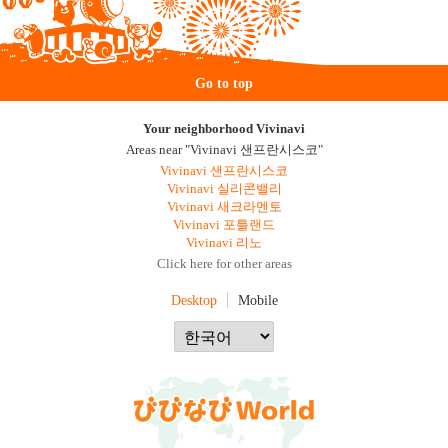
Go to top
Your neighborhood Vivinavi
Areas near "Vivinavi 샌프란시스코"
Vivinavi 샌프란시스코
Vivinavi 실리콘밸리
Vivinavi 새크라멘토
Vivinavi 포틀랜드
Vivinavi 리노
Click here for other areas
Desktop
Mobile