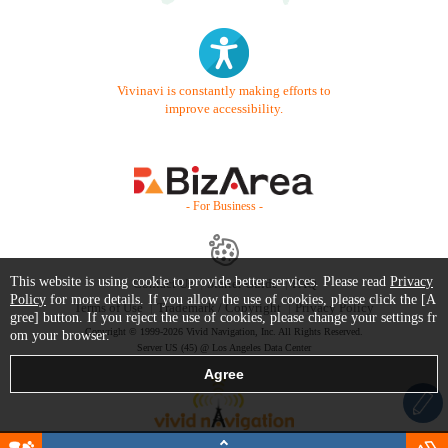
Vivinavi is constantly making efforts to
improve accessibility.
- For Business -
This website is using cookie to provide better services. Please read
Privacy
Contact Us
Starter Guide
FAQ
Policy
for more details. If you allow the use of cookies, please click the [A
Terms of Use
Trademark / Copyright
Privacy Policy
gree] button. If you reject the use of cookies, please change your settings fr
Copyright © 1999-2026 Vivid Navigation, Inc. All Rights Reserved.
om your browser.
Server US (45) @ Los Angeles Data Center