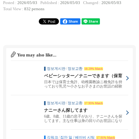
Posted :
2026/05/03
Published :
2026/05/03
Changed :
2026/05/03
Total View :
832 persons
Share
You may also like...
정보게시판
/
정보교환
18.29% Match
ベビーシッター／ナニーできます（保育
士資格有）
日本では保育士免許、幼稚園教諭ニ種免許を持
っており乳児〜小さなお子さまのお世話の経験
があります。 お...
정보게시판
/
정보교환
17.95% Match
ナニーさん探してます
6歳、8歳、11歳の息子がおり、ナニーさんを探
してます。主な仕事は身の回りのお世話になり
ます。もう1...
긱워크
/
집안 일 / 베이비 시팅
17.91% Match