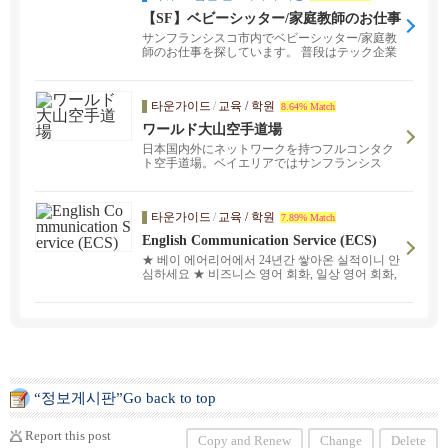
【SF】ベビーシッター/家庭教師のお仕事
を探しています
サンフランシスコ市内でベビーシッター/家庭教
師のお仕事を探しています。 普段はテック企業
でフルタイ...
타운가이드
/
교육 / 학원
8.64% Match
ワールド大山空手道場
日本国内外にネットワークを持つフルコンタク
ト空手道場。ベイエリアではサンフランシス
コ・サンマテオの二か所。「武から入り徳に至
る」をモットーに、子どもから大人まで、経験
者も未経験者も、性別問わず幅広い層の生徒た
타운가이드
/
교육 / 학원
7.89% Match
ちが稽古しています。見学・体験ご希望の方は
お気軽にご連絡ください。
English Communication Service (ECS)
★ 베이 에어리어에서 24년간 쌓아온 실적이니 안
심하세요 ★ 비즈니스 영어 회화, 일상 영어 회화,
숙제 지원, 영어 검정시험 ® 대비 등. 대면 수업과
온라인 수업을 제공하고 있습니다 ！ 일본어로 부
담 없이 문의해 주세요. 믿음직한 일본인 직원과
경험이 풍부한 강사진이 고객님의 희망에 맞춰 학
습 계획을 완벽하게 맞춤 설계하여 전문적인 서비
스를 제공해 드립니다. 일정과 학습 목적에 맞춰
고객님께 딱 맞는 강사를 소개해 드립니다.
“정보게시판”Go back to top
Report this post
Copy and Renew
Change
Delete