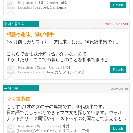
[Registrant]
CGI
[Gender]
남성
Details
[Location]
San José, California
취미 / 동호회
2026/07/25 (Sat)
相談や趣味、遊び相手
2ヶ月前にカリフォルニアに来ました。20代後半男です。
こちらで会社以外知り合いがいないので
出かけたり、ここでの暮らしのことを相談できるよ...
[Registrant]
Yama
[Gender]
남성
Details
[Location]
Santa Clara, カリフォルニア州
육아친구
2026/07/23 (Thu)
ママ友募集
もうすぐ1才の女の子の母親です。30代後半です。
日本語でおしゃべりできるママ友を探しています。ウォル
ナットクリーク周辺やイーストベイの公園などで会えると...
[Registrant]
もー
[Gender]
여성
Details
[Location]
Walnut Creek, カリフォルニア州