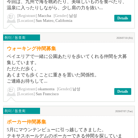
今回は、九州で海を眺めたり、美味しいものを食べたり、
温泉に入ったりしながら、少し肩の力を抜い...
[Registrant]
Maccha
[Gender]
남성
Details
[Location]
San Mateo, California
취미 / 동호회
2026/07/10 (Fri)
ウォーキング仲間募集
ベイエリアで一緒に公園あたりを歩いてくれる仲間を大募
集しています。
ただただ歩く。
あくまでも歩くことに重きを置いた関係性。
ご連絡お待ちして...
[Registrant]
okamonta
[Gender]
남성
Details
[Location]
San Francisco
취미 / 동호회
2026/07/07 (Tue)
ポーカー仲間募集
5月にマウンテンビューに引っ越してきました。
テキサスホールデムのポーカーできる仲間を探していま