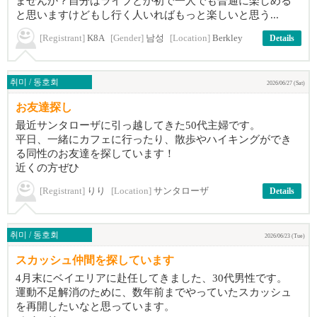
ませんか？自分はライブとか初で一人でも普通に楽しめる
と思いますけどもし行く人いればもっと楽しいと思う...
[Registrant]
K8A
[Gender]
남성
[Location]
Berkley
Details
취미 / 동호회
2026/06/27 (Sat)
お友達探し
最近サンタローザに引っ越してきた50代主婦です。
平日、一緒にカフェに行ったり、散歩やハイキングができ
る同性のお友達を探しています！
近くの方ぜひ
[Registrant]
りり
[Location]
サンタローザ
Details
취미 / 동호회
2026/06/23 (Tue)
スカッシュ仲間を探しています
4月末にベイエリアに赴任してきました、30代男性です。
運動不足解消のために、数年前までやっていたスカッシュ
を再開したいなと思っています。