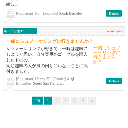
緒に...
[Registrant]
Ito
[Location]
South Berkeley
Details
취미 / 동호회
2026/06/15 (Mon)
一緒にシュノーケリングに行きませんか？
シュノーケリングが好きで、一時は趣味に
しようと思い、自分専用のゴーグルを購入
したものの、
同じ趣味の人が身の回りにいないことに気
付きました。
[Registrant]
Happy SF
[Gender]
여성
Details
[Location]
South San Francisco
1/5
1
2
3
4
5
>