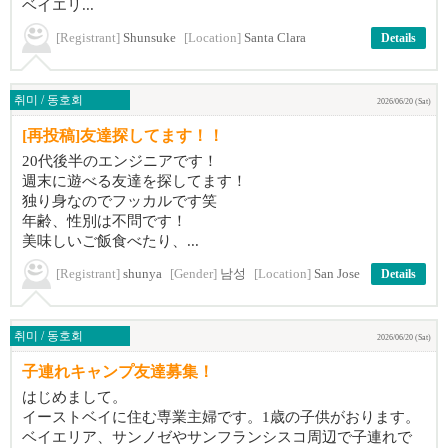
ベイエリ...
[Registrant]
Shunsuke
[Location]
Santa Clara
Details
취미 / 동호회
2026/06/20 (Sat)
[再投稿]友達探してます！！
20代後半のエンジニアです！
週末に遊べる友達を探してます！
独り身なのでフッカルです笑
年齢、性別は不問です！
美味しいご飯食べたり、...
[Registrant]
shunya
[Gender]
남성
[Location]
San Jose
Details
취미 / 동호회
2026/06/20 (Sat)
子連れキャンプ友達募集！
はじめまして。
イーストベイに住む専業主婦です。1歳の子供がおります。
ベイエリア、サンノゼやサンフランシスコ周辺で子連れで