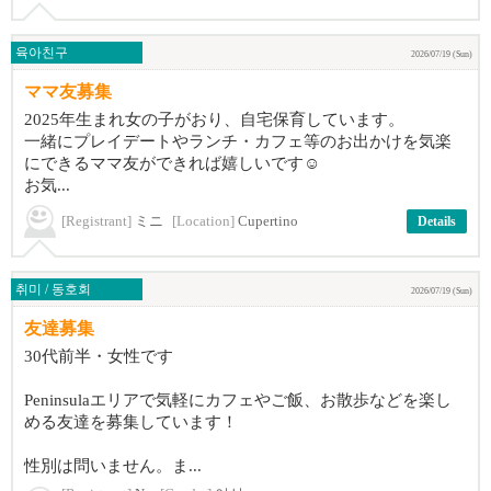
육아친구
2026/07/19 (Sun)
ママ友募集
2025年生まれ女の子がおり、自宅保育しています。
一緒にプレイデートやランチ・カフェ等のお出かけを気楽
にできるママ友ができれば嬉しいです☺️
お気...
[Registrant]
ミニ
[Location]
Cupertino
Details
취미 / 동호회
2026/07/19 (Sun)
友達募集
30代前半・女性です
Peninsulaエリアで気軽にカフェやご飯、お散歩などを楽し
める友達を募集しています！
性別は問いません。ま...