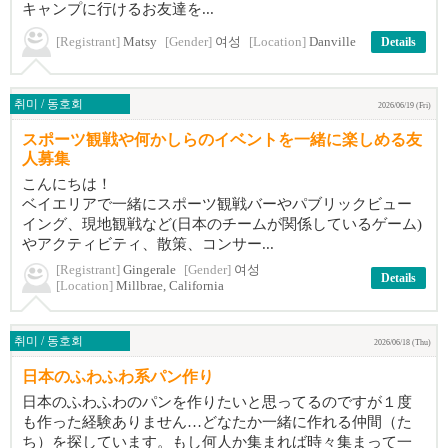
キャンプに行けるお友達を...
[Registrant]
Matsy
[Gender]
여성
[Location]
Danville
Details
취미 / 동호회
2026/06/19 (Fri)
スポーツ観戦や何かしらのイベントを一緒に楽しめる友
人募集
こんにちは！
ベイエリアで一緒にスポーツ観戦バーやパブリックビュー
イング、現地観戦など(日本のチームが関係しているゲーム)
やアクティビティ、散策、コンサー...
[Registrant]
Gingerale
[Gender]
여성
Details
[Location]
Millbrae, California
취미 / 동호회
2026/06/18 (Thu)
日本のふわふわ系パン作り
日本のふわふわのパンを作りたいと思ってるのですが１度
も作った経験ありません…どなたか一緒に作れる仲間（た
ち）を探しています。もし何人か集まれば時々集まって一