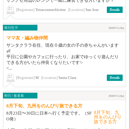
サンノゼ周辺のレンジで一緒に練習できる方いますか？
[Registrant]
Tetracontrachlorine
[Location]
San Jose
Details
육아친구
2026/07/11 (Sat)
ママ友・編み物仲間
サンタクララ在住、現在０歳の女の子の赤ちゃんがいます
👶
平日に公園やカフェに行ったり、お家でゆっくり遊んだり
できる方がいたら仲良くなりたいです✨
<...
[Registrant]
M
[Location]
Santa Clara
Details
취미 / 동호회
2026/07/11 (Sat)
8月下旬、九州をのんびり旅できる方
8月23日〜30日に日本へ行く予定です。（SF
O発）