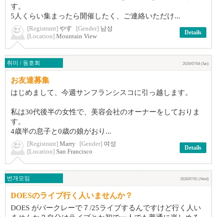
す。
5人くらい集まったら開催したく、ご連絡いただけ...
[Registrant]
やす
[Gender]
남성
Details
[Location]
Mountain View
취미 / 동호회
2026/07/04 (Sat)
お友達募集
はじめまして、今週サンフランシスコに引っ越します。
私は30代後半の女性で、美容会社のオーナーをしておりま
す。
4歳半の息子と0歳の娘がおり...
[Registrant]
Marry
[Gender]
여성
Details
[Location]
San Francisco
번개모임
2026/07/01 (Wed)
DOESのライブ行く人いませんか？
DOES がバークレーで７/25ライブするんですけど行く人い