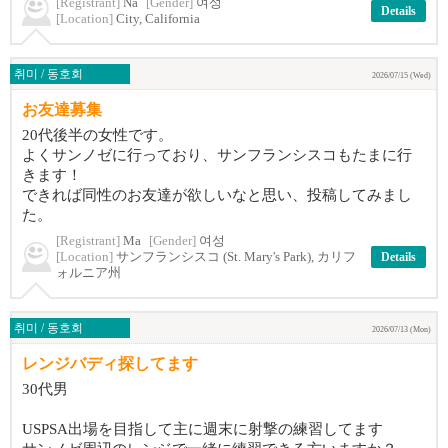
[Registrant]
Na
[Gender]
여성
Details
[Location]
City, California
취미 / 동호회
2026/07/15 (Wed)
お友達募集
20代後半の女性です。
よくサンノゼに行っており、サンフランシスコもたまに行
きます！
できれば同性のお友達が欲しいなと思い、投稿してみまし
た。
[Registrant]
Ma
[Gender]
여성
[Location]
サンフランシスコ (St. Mary's Park), カリフ
Details
ォルニア州
취미 / 동호회
2026/07/13 (Mon)
レンジバディ探してます
30代男
USPSA出場を目指して主に週末に射撃の練習してます