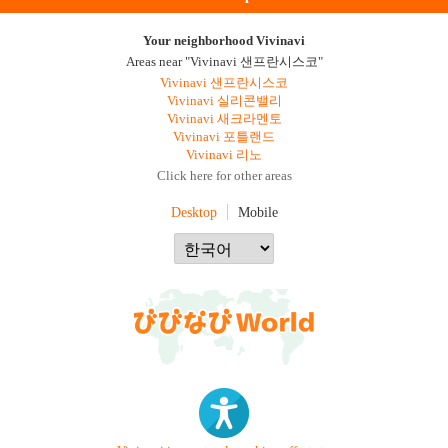
Your neighborhood Vivinavi
Areas near "Vivinavi 샌프란시스코"
Vivinavi 샌프란시스코
Vivinavi 실리콘밸리
Vivinavi 새크라멘토
Vivinavi 포틀랜드
Vivinavi 리노
Click here for other areas
Desktop
Mobile