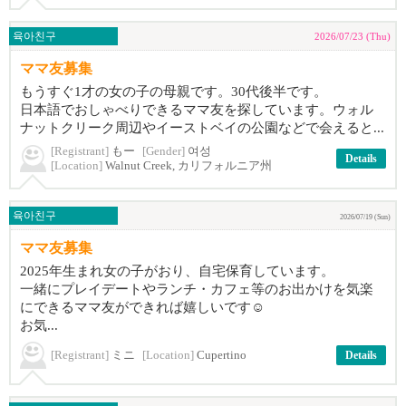
육아친구
2026/07/23 (Thu)
ママ友募集
もうすぐ1才の女の子の母親です。30代後半です。
日本語でおしゃべりできるママ友を探しています。ウォル
ナットクリーク周辺やイーストベイの公園などで会えると...
[Registrant]
もー
[Gender]
여성
Details
[Location]
Walnut Creek, カリフォルニア州
육아친구
2026/07/19 (Sun)
ママ友募集
2025年生まれ女の子がおり、自宅保育しています。
一緒にプレイデートやランチ・カフェ等のお出かけを気楽
にできるママ友ができれば嬉しいです☺️
お気...
[Registrant]
ミニ
[Location]
Cupertino
Details