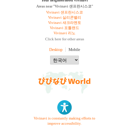
Your neighborhood Vivinavi
Areas near "Vivinavi 샌프란시스코"
Vivinavi 샌프란시스코
Vivinavi 실리콘밸리
Vivinavi 새크라멘토
Vivinavi 포틀랜드
Vivinavi 리노
Click here for other areas
Desktop
Mobile
Vivinavi is constantly making efforts to
improve accessibility.