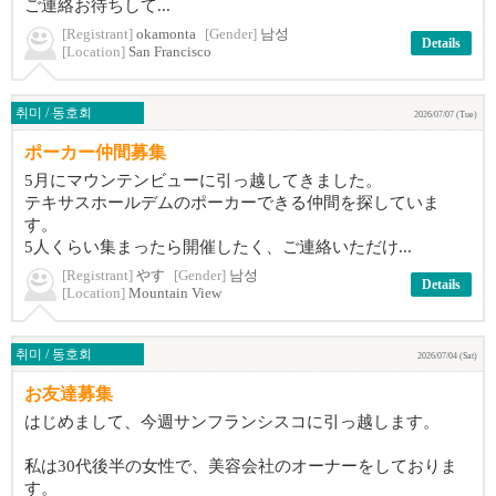
ご連絡お待ちして...
[Registrant]
okamonta
[Gender]
남성
Details
[Location]
San Francisco
취미 / 동호회
2026/07/07 (Tue)
ポーカー仲間募集
5月にマウンテンビューに引っ越してきました。
テキサスホールデムのポーカーできる仲間を探していま
す。
5人くらい集まったら開催したく、ご連絡いただけ...
[Registrant]
やす
[Gender]
남성
Details
[Location]
Mountain View
취미 / 동호회
2026/07/04 (Sat)
お友達募集
はじめまして、今週サンフランシスコに引っ越します。
私は30代後半の女性で、美容会社のオーナーをしておりま
す。