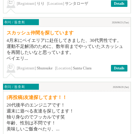
[Registrant]
りり
[Location]
サンタローザ
Details
취미 / 동호회
2026/06/23 (Tue)
スカッシュ仲間を探しています
4月末にベイエリアに赴任してきました、30代男性です。
運動不足解消のために、数年前までやっていたスカッシュ
を再開したいなと思っています。
ベイエリ...
[Registrant]
Shunsuke
[Location]
Santa Clara
Details
취미 / 동호회
2026/06/20 (Sat)
[再投稿]友達探してます！！
20代後半のエンジニアです！
週末に遊べる友達を探してます！
独り身なのでフッカルです笑
年齢、性別は不問です！
美味しいご飯食べたり、...