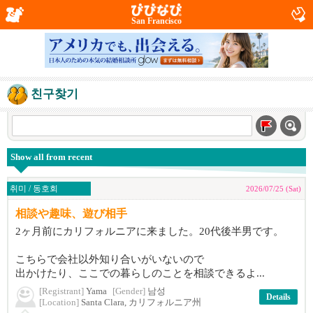
San Francisco
친구찾기
Show all from recent
취미 / 동호회
2026/07/25 (Sat)
相談や趣味、遊び相手
2ヶ月前にカリフォルニアに来ました。20代後半男です。
こちらで会社以外知り合いがいないので
出かけたり、ここでの暮らしのことを相談できるよ...
[Registrant]
Yama
[Gender]
남성
Details
[Location]
Santa Clara, カリフォルニア州