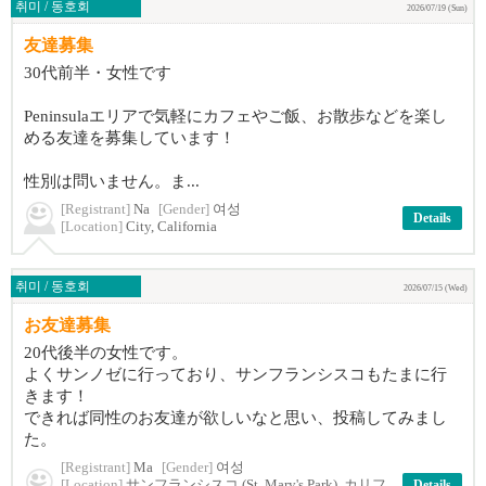
취미 / 동호회
2026/07/19 (Sun)
友達募集
30代前半・女性です
Peninsulaエリアで気軽にカフェやご飯、お散歩などを楽し
める友達を募集しています！
性別は問いません。ま...
[Registrant]
Na
[Gender]
여성
Details
[Location]
City, California
취미 / 동호회
2026/07/15 (Wed)
お友達募集
20代後半の女性です。
よくサンノゼに行っており、サンフランシスコもたまに行
きます！
できれば同性のお友達が欲しいなと思い、投稿してみまし
た。
[Registrant]
Ma
[Gender]
여성
[Location]
サンフランシスコ (St. Mary's Park), カリフ
Details