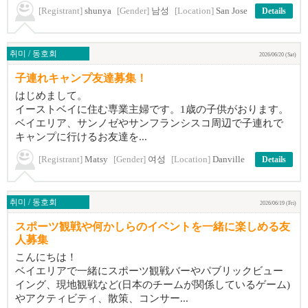
[Registrant]
shunya
[Gender]
남성
[Location]
San Jose
Details
취미 / 동호회
2026/06/20 (Sat)
子連れキャンプ友達募集！
はじめまして。
イーストベイに住む専業主婦です。1歳の子供がおります。
ベイエリア、サンノゼやサンフランシスコ周辺で子連れで
キャンプに行けるお友達を...
[Registrant]
Matsy
[Gender]
여성
[Location]
Danville
Details
취미 / 동호회
2026/06/19 (Fri)
スポーツ観戦や何かしらのイベントを一緒に楽しめる友
人募集
こんにちは！
ベイエリアで一緒にスポーツ観戦バーやパブリックビュー
イング、現地観戦など(日本のチームが関係しているゲーム)
やアクティビティ、散策、コンサー...