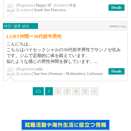
[Registrant]
Happy SF
[Gender]
여성
Details
[Location]
South San Francisco
애인 / 결혼 상대
2026/06/11 (Thu)
LGBT仲間ー30代前半男性
こんにちは。
こちらはバイセックシャルの30代前半男性でサンノゼ住み
です。ジムで定期的に体を鍛えています。
似たような感じの男性仲間を探しています。...
[Registrant]
soki
Details
[Location]
San Jose (Vermont - McKendrie), California
1/5
1
2
3
4
5
>