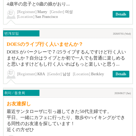
4歳半の息子と0歳の娘がおり...
[Registrant]
Marry
[Gender]
여성
Details
[Location]
San Francisco
번개모임
2026/07/01 (Wed)
DOESのライブ行く人いませんか？
DOES がバークレーで７/25ライブするんですけど行く人い
ませんか？自分はライブとか初で一人でも普通に楽しめる
と思いますけどもし行く人いればもっと楽しいと思う...
[Registrant]
K8A
[Gender]
남성
[Location]
Berkley
Details
취미 / 동호회
2026/06/27 (Sat)
お友達探し
最近サンタローザに引っ越してきた50代主婦です。
平日、一緒にカフェに行ったり、散歩やハイキングができ
る同性のお友達を探しています！
近くの方ぜひ