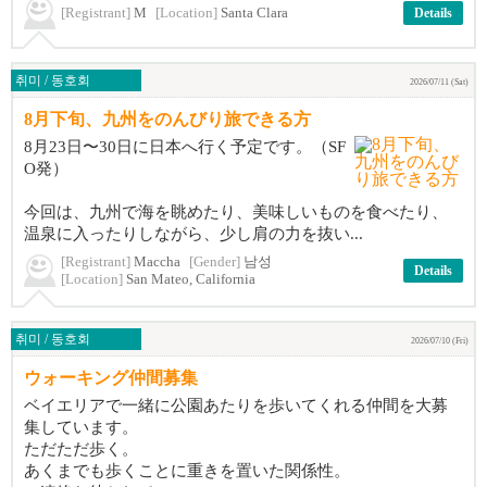
[Registrant]
M
[Location]
Santa Clara
Details
취미 / 동호회
2026/07/11 (Sat)
8月下旬、九州をのんびり旅できる方
8月23日〜30日に日本へ行く予定です。（SF
O発）
今回は、九州で海を眺めたり、美味しいものを食べたり、
温泉に入ったりしながら、少し肩の力を抜い...
[Registrant]
Maccha
[Gender]
남성
Details
[Location]
San Mateo, California
취미 / 동호회
2026/07/10 (Fri)
ウォーキング仲間募集
ベイエリアで一緒に公園あたりを歩いてくれる仲間を大募
集しています。
ただただ歩く。
あくまでも歩くことに重きを置いた関係性。