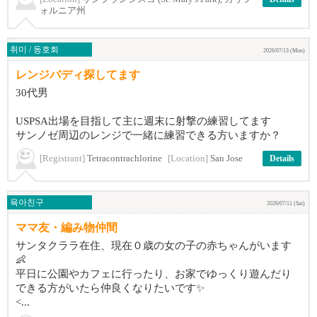
ォルニア州
취미 / 동호회
2026/07/13 (Mon)
レンジバディ探してます
30代男
USPSA出場を目指して主に週末に射撃の練習してます
サンノゼ周辺のレンジで一緒に練習できる方いますか？
[Registrant]
Tetracontrachlorine
[Location]
San Jose
Details
육아친구
2026/07/11 (Sat)
ママ友・編み物仲間
サンタクララ在住、現在０歳の女の子の赤ちゃんがいます
👶
平日に公園やカフェに行ったり、お家でゆっくり遊んだり
できる方がいたら仲良くなりたいです✨
<...