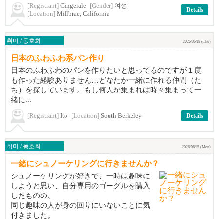
[Registrant]
Gingerale
[Gender]
여성
Details
[Location]
Millbrae, California
취미 / 동호회
2026/06/18 (Thu)
日本のふわふわ系パン作り
日本のふわふわのパンを作りたいと思ってるのですが１度
も作った経験ありません…どなたか一緒に作れる仲間（た
ち）を探しています。もし何人か集まれば時々集まって一
緒に...
[Registrant]
Ito
[Location]
South Berkeley
Details
취미 / 동호회
2026/06/15 (Mon)
一緒にシュノーケリングに行きませんか？
シュノーケリングが好きで、一時は趣味に
しようと思い、自分専用のゴーグルを購入
したものの、
同じ趣味の人が身の回りにいないことに気
付きました。