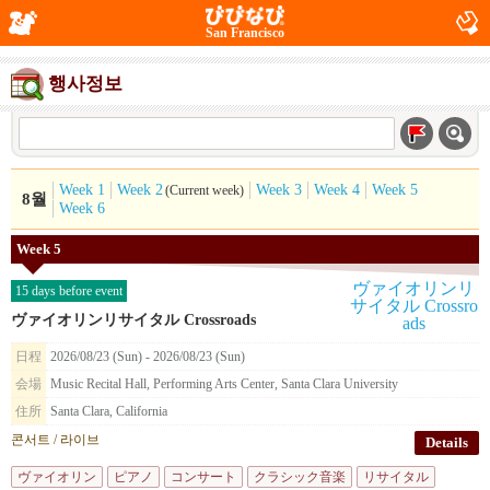
San Francisco
행사정보
Week 1
Week 2
Week 3
Week 4
Week 5
(Current week)
8월
Week 6
Week 5
15 days before event
ヴァイオリンリサイタル Crossroads
日程
2026/08/23 (Sun) - 2026/08/23 (Sun)
会場
Music Recital Hall, Performing Arts Center, Santa Clara University
住所
Santa Clara, California
콘서트 / 라이브
Details
ヴァイオリン
ピアノ
コンサート
クラシック音楽
リサイタル