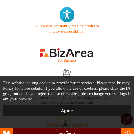
Vivinavi is constantly making efforts to
improve accessibility.
- For Business -
This website is using cookie to provide better services. Please read
Privacy
Contact Us
Starter Guide
FAQ
Policy
for more details. If you allow the use of cookies, please click the [A
Terms of Use
Trademark / Copyright
Privacy Policy
gree] button. If you reject the use of cookies, please change your settings fr
Copyright © 1999-2026 Vivid Navigation, Inc. All Rights Reserved.
om your browser.
Server US (45) @ Los Angeles Data Center