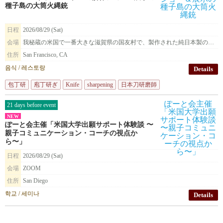
種子島の大筒火縄銃
日程
2026/08/29 (Sat)
会場
我秘蔵の米国で一番大きな滋賀県の国友村で、製作された純日本製の種子島火縄銃を展示致します。
住所
San Francisco, CA
음식 / 레스토랑
Details
包丁研
庖丁研ぎ
Knife
sharpening
日本刀研磨師
21 days before event
NEW
ぽーと会主催「米国大学出願サポート体験談 〜
親子コミュニケーション・コーチの視点か
ら〜」
日程
2026/08/29 (Sat)
会場
ZOOM
住所
San Diego
학교 / 세미나
Details