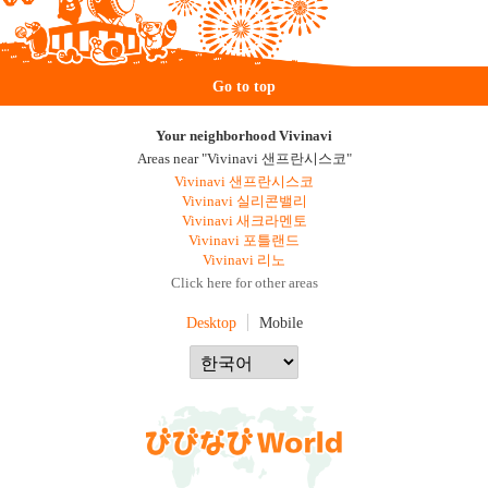
Go to top
Your neighborhood Vivinavi
Areas near "Vivinavi 샌프란시스코"
Vivinavi 샌프란시스코
Vivinavi 실리콘밸리
Vivinavi 새크라멘토
Vivinavi 포틀랜드
Vivinavi 리노
Click here for other areas
Desktop
Mobile