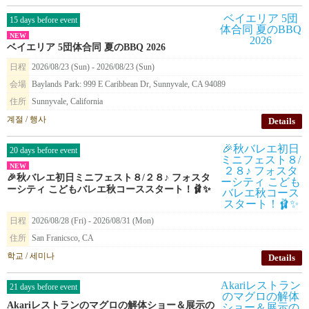
15 days before event
NEW
ベイエリア 5団体合同 夏のBBQ 2026
日程
2026/08/23 (Sun) - 2026/08/23 (Sun)
会場
Baylands Park: 999 E Caribbean Dr, Sunnyvale, CA 94089
住所
Sunnyvale, California
계절 / 행사
Details
20 days before event
NEW
🎉秋バレエ初日ミニフェスト８/２８♪ フォスタ
ーシティ こどもバレエ秋コーススタート！🩰✨
日程
2026/08/28 (Fri) - 2026/08/31 (Mon)
住所
San Franicsco, CA
학교 / 세미나
Details
21 days before event
Akariレストランのマグロの解体ショー＆展示の