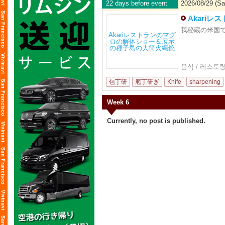
22 days before event
2026/08/29 (Sa
Akari
我秘蔵の米国
음식 / 레스토
包丁研
庖丁研ぎ
Knife
sharpening
Week 6
Currently, no post is published.