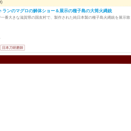
t)
レストランのマグロの解体ショー＆展示の種子島の大筒火縄銃
で一番大きな滋賀県の国友村で、製作された純日本製の種子島火縄銃を展示致
랑
日本刀研磨師