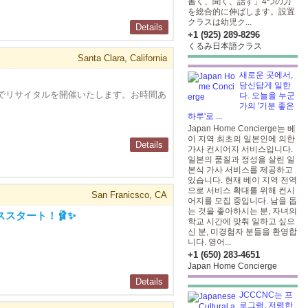
書く、聞く、話す」4つの力
を総合的に伸ばします。設置
クラスは幼児ク...
Details
+1 (925) 289-8296
くるみ日本語クラス
Santa Clara, California
새로운 곳에서,
당신답게 일한
ラ大学でリサイタルを開催いたします。お時間あ
다. 오늘을 누군
가의 '기분 좋은
하루'로 ...
Japan Home Concierge는 베
이 지역 최초의 일본인에 의한
Details
가사 컨시어지 서비스입니다.
일본의 품질과 정성을 살린 일
본식 가사 서비스를 제공하고
있습니다. 현재 베이 지역 전역
으로 서비스 확대를 위해 컨시
San Franicsco, CA
어지를 모집 중입니다. 남을 돕
는 것을 좋아하시는 분, 자녀의
ススタート！🩰✨
학교 시간에 맞춰 일하고 싶으
신 분, 미경험자 분들을 환영합
니다. 영어...
+1 (650) 283-4651
Japan Home Concierge
Details
JCCCNC는 프
로그램, 저렴한