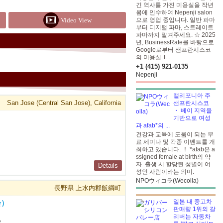
긴 역사를 가진 미용실을 작년
봄에 인수하여 Nepenji salon
Video View
으로 영업 중입니다. 일반 파마
부터 디지털 파마, 스트레이트
파마까지 맡겨주세요. ☆ 2025
년, BusinessRate를 바탕으로
Google로부터 샌프란시스코
의 미용실 T...
+1 (415) 921-0135
Nepenji
캘리포니아 주
San Jose (Central San Jose), California
샌프란시스코
・ 베이 지역을
기반으로 여성
과 afab*의 ...
건강과 교육에 도움이 되는 무
료 세미나 및 각종 이벤트를 개
최하고 있습니다. ！ *afab은 a
ssigned female at birth의 약
자. 출생 시 할당된 성별이 여
Details
성인 사람이라는 의미.
NPOウィコラ(Wecolla)
長野県 上水内郡飯綱町
일본 내 중고차
会）
판매량 1위의 갈
리버는 자동차
？