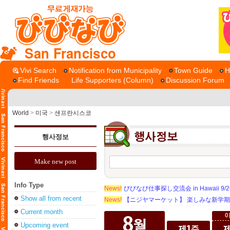
San Francisco
Vivi Search
Notification from Municipality
Town Guide
H
Find Friends
Life Supporters (Column)
Discussion Forum
World
>
미국
>
샌프란시스코
행사정보
Make new post
Info Type
News!
びびなび仕事探し交流会 in Hawaii 9/26（
Show all from recent
News!
【ニジヤマーケット】 楽しみな新学
Current month
Upcoming event