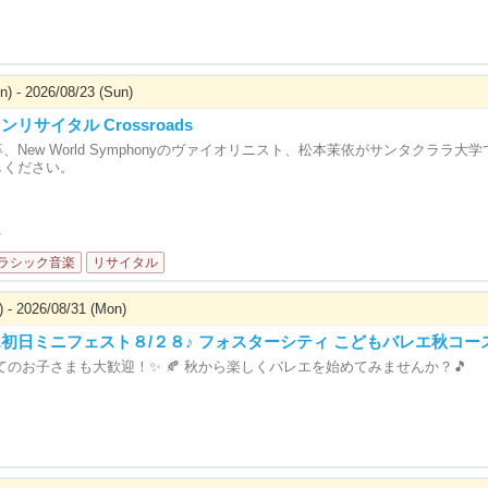
n) - 2026/08/23 (Sun)
リサイタル Crossroads
、New World Symphonyのヴァイオリニスト、松本茉依がサンタクラ
しください。
브
ラシック音楽
リサイタル
) - 2026/08/31 (Mon)
エ初日ミニフェスト８/２８♪ フォスターシティ こどもバレエ秋コー
じめてのお子さまも大歓迎！✨ 🍂 秋から楽しくバレエを始めてみませんか？🎵