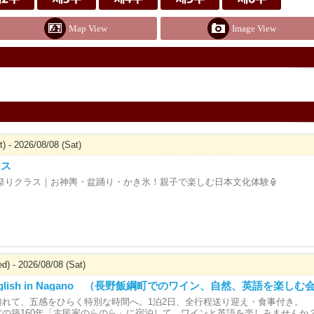
Map View
Image View
) - 2026/08/08 (Sat)
ラス
祭りクラス｜お神輿・盆踊り・かき氷！親子で楽しむ日本文化体験🏮
d) - 2026/08/08 (Sat)
 English in Nagano （長野飯綱町でのワイン、自然、英語を楽しむ
離れて、五感をひらく特別な時間へ。1泊2日、全行程送り迎え・食事付き。
営の築160年「古民家のらのら」に宿泊して、ワインと英語を楽しみませんか