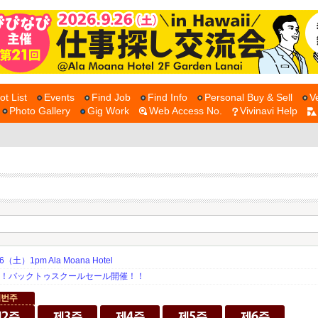
ot List
Events
Find Job
Find Info
Personal Buy & Sell
V
Photo Gallery
Gig Work
Web Access No.
Vivinavi Help
土）1pm Ala Moana Hotel
期！バックトゥスクールセール開催！！