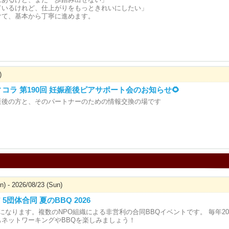
ているけれど、仕上がりをもっときれいにしたい」
けて、基本から丁寧に進めます。
)
ウィコラ 第190回 妊娠産後ピアサポート会のお知らせ🌻
産後の方と、そのパートナーのための情報交換の場です
n) - 2026/08/23 (Sun)
5団体合同 夏のBBQ 2026
になります。複数のNPO組織による非営利の合同BBQイベントです。 毎年2
もネットワーキングやBBQを楽しみましょう！