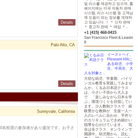
및 리스를 제공하고 있으며, 홈
페이지에는 미국 자동차 판매
시스템, 리스 시스템 등 고객님
께 도움이 되는 정보를 게재하
Details
고 있습니다. ！ ＊ 신차 판매
＊ 중고차 판매 ＊ 매입 ＊...
+1 (415) 468-0415
San Francisco Fleet & Leasin
g
Palo Alto, CA
イーストベイ、
Pleasant Hillに
ある幼児、小学
生、中高生、大
人を対象と...
大切な幼児、学童期、バイリ
ンガル教育を実践してみませ
Details
んか。くるみ日本語クラス
は、小さい子供から大人ま
で 「楽しみながら日本を学
ぶ」環境づくりを目指してい
ます。少人数制クラスで 経
験豊かな教師が 生徒一人一
Sunnyvale, California
人のレベルに合わせ、手作り
のカリキュラムできめ細かい
指導を心がけています。 現
00名程度の参加者があり盛況です。お子さ
在は全クラス オンラインで
開講中。幼児期から、読む、