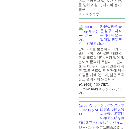
여로 운영되고 있다. 친구 관계
를 넓히고 싶고, 자녀의 놀이
친구...
さくらクラブ
카운셀링은 물
론 샴푸부터 마
무리까지 모두
일대일 맨투맨
으로 진행됩니다. ...
남녀노소를 불문하고 머리 고
민이나 헤어스타일에 대한 상
담을 해드립니다. 부담 없이 일
본어로 문의해 주십시오. 편리
한 위치, 쿠퍼티노의 일본계 슈
퍼 '도쿄 센트럴' 맞은편에 있는
쇼핑몰 내에 있으며, 넓은 주차
장도 완비되어 있습니다.
+1 (408) 430-7871
Fumiko hair(サッシーヘアー
内）
ジャパンクラブ
は関西淡路大震
災を機に災害時
の相互扶助を目
的に設立されました。ベイ...
ジャパンクラブは関西淡路大