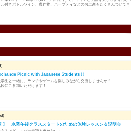
ベル付きボトルワイン、農作物、ハーブティなどのお土産もたくさんついてき
t)
xchange Picnic with Japanese Students !!
大学生と一緒に、ランチやゲームを楽しみながら交流しませんか？
気軽にご参加いただけます！
ed)
室 】 水曜午後クラススタートのための体験レッスン＆説明会
はあるけど、まだ一歩踏み出せない」