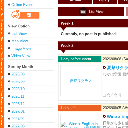
Online Event
List View
Week 1
View Option
List View
Currently, no post is published.
Map View
Week 2
Image View
Video View
1 day before event
2026/08/08 (Sat
Sort by Month
夏祭りク
2026/08
わかば学園 夏
2026/09
2026/10
교육 / 육아
2026/11
2026/12
1 day left
2026/08/05 (We
2027/01
Wine x
2027/02
日常から少し
2027/03
ワイナリー直