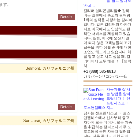
를 '팔고 싶다'도
ます。
'사고 ...
갈리버 실리콘밸리점◆ 갈리
버는 일본에서 중고차 판매량
Details
1위의 실적을 자랑하는 갈리버
입니다. 일본 갈리버와 마찬가
지로 미국에서도 안심하고 편
리한 서비스를 제공하고 있습
니다. 또한, 미국에 오신지 얼
마 되지 않은 고객님들의 조기
납품을 위한 생활 준비에 대한
조언도 해드리고 있습니다. 차
를 팔고 싶고 사고 싶을 때, 갈
리버에서 모두 해결 ！ 【연락
처...
Belmont, カリフォルニア州
+1 (888) 585-8813
ガリバーシリコンバレー店
자동차를 잘 사
는 방법을 알려
드립니다 ！ 샌
프란시스코 ・
Details
로스앤젤레스 지...
당사는 샌프란시스코 ・ 로스
앤젤레스에서 신차부터 중고
San José, カリフォルニア州
차까지 모든 메이커, 모든 차종
을 취급하는 캘리포니아 주 도
로교통국 공인 자동차 딜러입
니다. 다른 주에도 신차 판매