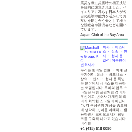
震災を機に災害時の相互扶助
を目的に設立されました。ベ
イエリアに暮らす日本人が各
自の経験や能力を活かしてお
互いを助け合う会として様々
な親睦会や講演会などを開い
ています。
Japan Club of the Bay Area
회사 ・ 비즈니
스 ・ 상속 ・ 민
사 ・ 형사 등
일-미 이중언어
변호사가...
우리는 한미일 법률 ・ 회계 전
문가이며, 회사 ・ 비즈니스 ・
상속 ・ 민사 ・ 형사 등 폭넓
은 분야에서 서비스를 제공하
는 로펌입니다. 우리의 업무 스
타일은 대형 로펌처럼 경비가
우선이고, 변호사 개개인의 의
미가 희박한 스타일이 아닙니
다. 각 구성원의 개성을 중요하
게 생각하고, 이를 이해하고 활
용하면서 로펌으로서의 팀워
크를 구축해 나가고 있습니다.
이러한...
+1 (415) 618-0090