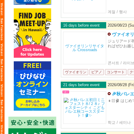
계절 / 행사
16 days before event
2026/08/23 (Su
ヴァイオリン
ジュリアード卒
ればぜひお越
콘서트 / 라이
ヴァイオリン
ピアノ
コンサート
ク
21 days before event
2026/08/28 (Fri
🎉秋バレ
👧🏻🩰 は
학교 / 세미나