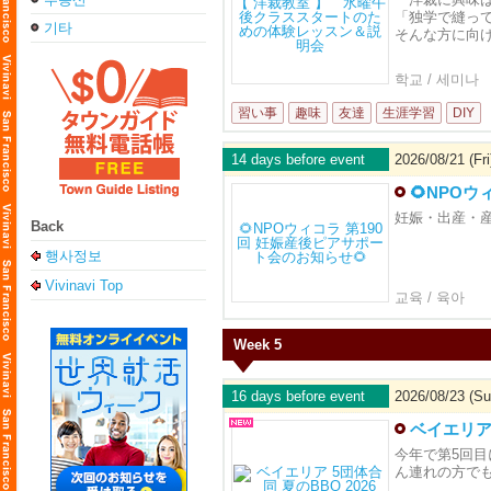
「独学で縫っ
기타
そんな方に向
학교 / 세미나
習い事
趣味
友達
生涯学習
DIY
14 days before event
2026/08/21 (Fri
🌻NPO
妊娠・出産・
Back
행사정보
Vivinavi Top
교육 / 육아
Week 5
16 days before event
2026/08/23 (Su
ベイエリア 
今年で第5回目
ん連れの方で