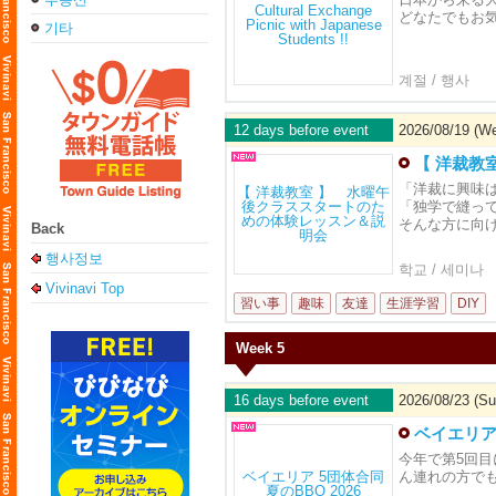
どなたでもお
기타
계절 / 행사
12 days before event
2026/08/19 (W
【 洋裁教
「洋裁に興味
「独学で縫っ
そんな方に向
Back
행사정보
학교 / 세미나
Vivinavi Top
習い事
趣味
友達
生涯学習
DIY
Week 5
16 days before event
2026/08/23 (Su
ベイエリア 
今年で第5回目
ん連れの方で