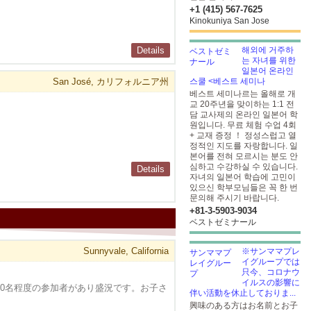
+1 (415) 567-7625
Kinokuniya San Jose
Details
해외에 거주하
는 자녀를 위한
일본어 온라인
San José, カリフォルニア州
스쿨 <베스트 세미나
베스트 세미나르는 올해로 개
교 20주년을 맞이하는 1:1 전
담 교사제의 온라인 일본어 학
원입니다. 무료 체험 수업 4회
+ 교재 증정 ！ 정성스럽고 열
정적인 지도를 자랑합니다. 일
본어를 전혀 모르시는 분도 안
심하고 수강하실 수 있습니다.
Details
자녀의 일본어 학습에 고민이
있으신 학부모님들은 꼭 한 번
문의해 주시기 바랍니다.
+81-3-5903​-9034
ベストゼミナール
Sunnyvale, California
※サンママプレ
イグループでは
只今、コロナウ
イルスの影響に
00名程度の参加者があり盛況です。お子さ
伴い活動を休止しておりま...
興味のある方はお名前とお子