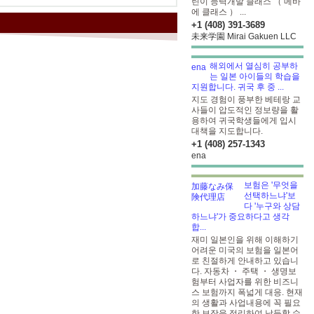
린이 능력개발 클래스 （ 메바
에 클래스 ） ...
+1 (408) 391-3689
未来学園 Mirai Gakuen LLC
해외에서 열심히 공부하
는 일본 아이들의 학습을
지원합니다. 귀국 후 중 ...
지도 경험이 풍부한 베테랑 교
사들이 압도적인 정보량을 활
용하여 귀국학생들에게 입시
대책을 지도합니다.
+1 (408) 257-1343
ena
보험은 '무엇을
선택하느냐'보
다 '누구와 상담
하느냐'가 중요하다고 생각
합...
재미 일본인을 위해 이해하기
어려운 미국의 보험을 일본어
로 친절하게 안내하고 있습니
다. 자동차 ・ 주택 ・ 생명보
험부터 사업자를 위한 비즈니
스 보험까지 폭넓게 대응. 현재
의 생활과 사업내용에 꼭 필요
한 보장을 정리하여 납득할 수