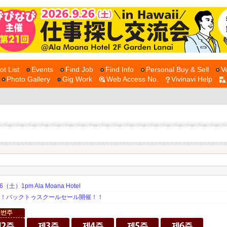
ot List
Events
Find Job
Find Info
Personal Buy & Sell
V
Photo Gallery
Gig Work
Web Access No.
Vivinavi Help
土）1pm Ala Moana Hotel
期！バックトゥスクールセール開催！！