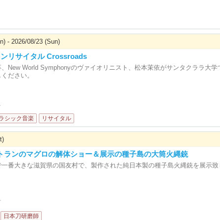
n) - 2026/08/23 (Sun)
リサイタル Crossroads
、New World Symphonyのヴァイオリニスト、松本茉依がサンタクラ
しください。
브
ラシック音楽
リサイタル
t)
レストランのマグロの解体ショー＆展示の種子島の大筒火縄銃
で一番大きな滋賀県の国友村で、製作された純日本製の種子島火縄銃を展示致
랑
日本刀研磨師