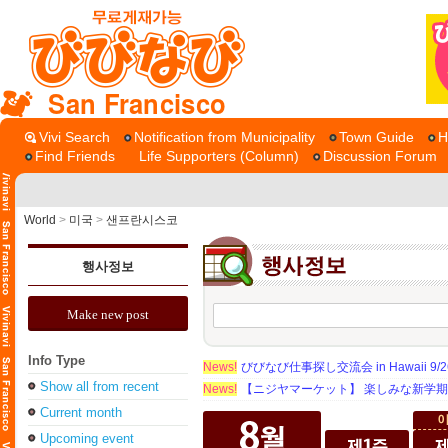
San Francisco
Vivi Search
Notification from Municipality
Town Guide
H
Find Friends
Life Supporters (Column)
Discussion Forum
World
>
미국
>
샌프란시스코
행사정보
Make new post
Info Type
News!
びびなび仕事探し交流会 in Hawaii 9/26（
Show all from recent
News!
【ニジヤマーケット】 楽しみな新学
Current month
Upcoming event