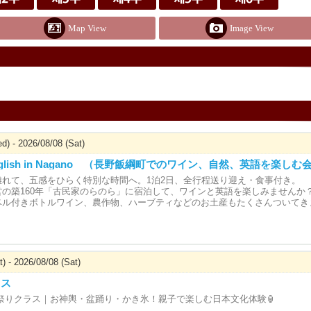
Map View
Image View
d) - 2026/08/08 (Sat)
 English in Nagano （長野飯綱町でのワイン、自然、英語を楽しむ
離れて、五感をひらく特別な時間へ。1泊2日、全行程送り迎え・食事付き。
営の築160年「古民家のらのら」に宿泊して、ワインと英語を楽しみませんか
ベル付きボトルワイン、農作物、ハーブティなどのお土産もたくさんついてき
) - 2026/08/08 (Sat)
ラス
祭りクラス｜お神輿・盆踊り・かき氷！親子で楽しむ日本文化体験🏮