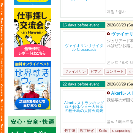
계절 / 행사
16 days before event
2026/08/23 (Su
ヴァイオリン
ジュリアード卒
ればぜひお越
콘서트 / 라이
ヴァイオリン
ピアノ
コンサート
ク
22 days before event
2026/08/29 (Sa
Akari
我秘蔵の米国
음식 / 레스토
包丁研
庖丁研ぎ
Knife
sharpening