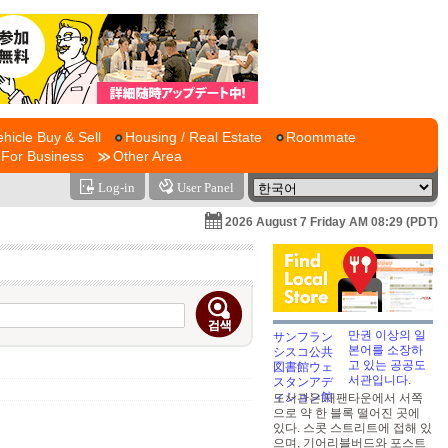
ehicle Buy & Sell
Housing / Real Estate
Roommate
For Business
Other Area
Log-in
User Panel
2026 August 7 Friday AM 08:29 (PDT)
만권 이상의 일
본어를 소장하
고 있는 공공도
서관입니다.
도서관은 재팬타운에서 서쪽
으로 약 한 블록 떨어진 곳에
있다. 스콧 스트리트에 접해 있
으며, 기어리블버드와 포스트