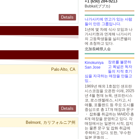
+1 (650) 284-9213
Bubka!(ブブカ)
Details
나가사키에 연고가 있는 사람
들이 만든 그룹입니다.
1년에 몇 차례 식사 모임과 나
가사키현과 연계해 나가사키
의 고등학생들을 실리콘밸리
에 초청하고 있다.
北加長崎県人会
장르를 불문하
고 폭넓은 독자
Palo Alto, CA
들의 지적 호기
심을 자극하는 매장을 만들고
있...
1969년 해외 1호점인 샌프란
시스코점을 오픈한 이래, 2025
년 4월 현재 뉴욕, 샌프란시스
코, 로스앤젤레스, 시카고, 시
애틀, 포틀랜드 등 주요 도시를
Details
중심으로 총 17개 매장과 문구
・ 잡화를 취급하는 MAIDO 총
4개 매장을 운영하고 있다. 각
Belmont, カリフォルニア州
매장에서는 일본어 서적, 잡지
는 물론 문구 및 잡화 취급에
주력하고 있다. 또한, '우수한
일본 문화의 ...