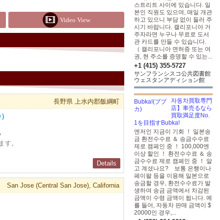
스트리트 사이에 있습니다. 일
본인 직원도 있으며, 매일 개관
Video View
하고 있으니 부담 없이 들러 주
시기 바랍니다. 캘리포니아 거
주자라면 누구나 무료로 도서
관 카드를 만들 수 있습니다.
（ 캘리포니아 면허증 또는 여
권, 현 주소를 증명할 수 있는...
+1 (415) 355-5727
サンフランシスコ公共図書館
ウェスタンアディション館
자동차買取専門
長野県 上水内郡飯綱町
店】車売るなら
会）
買取満足度No.
1を目指すBubka!
엔저인 지금이 기회 ！ 일본송
？
금 환전수수료 ＆ 송금수수료
ます。
제로 캠페인 중 ！ 100,000엔
이상 할인 ！ 환전수수료 ＆ 송
금수수료 제로 캠페인 중 ！ 알
Details
고 계셨나요? 보통 은행이나
페이팔 등을 이용해 일본으로
송금할 경우, 환전수수료가 발
San Jose (Central San Jose), California
생하여 송금 금액에서 차감된
금액이 수령 금액이 됩니다. 예
를 들어, 자동차 판매 금액이 $
20000인 경우,...