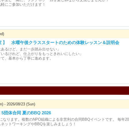
気軽にご参加いただけます！
ed)
室 】 水曜午後クラススタートのための体験レッスン＆説明会
はあるけど、まだ一歩踏み出せない」
ているけれど、仕上がりをもっときれいにしたい」
けて、基本から丁寧に進めます。
n) - 2026/08/23 (Sun)
5団体合同 夏のBBQ 2026
になります。複数のNPO組織による非営利の合同BBQイベントです。 毎年2
もネットワーキングやBBQを楽しみましょう！