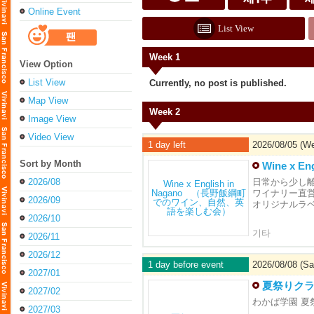
Online Event
List View
Week 1
View Option
List View
Currently, no post is published.
Map View
Week 2
Image View
Video View
1 day left
2026/08/05 (We
Sort by Month
Wine x
2026/08
日常から少し
ワイナリー直
2026/09
オリジナルラ
2026/10
기타
2026/11
2026/12
1 day before event
2026/08/08 (Sat
2027/01
夏祭りク
2027/02
わかば学園 夏
2027/03