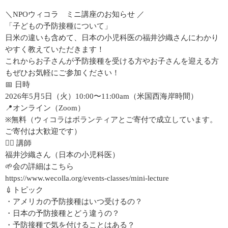
＼NPOウィコラ ミニ講座のお知らせ ／
「子どもの予防接種について」
日米の違いも含めて、日本の小児科医の福井沙織さんにわかり
やすく教えていただきます！
これからお子さんが予防接種を受ける方やお子さんを迎える方
もぜひお気軽にご参加ください！
📅 日時
2026年5月5日（火）10:00〜11:00am（米国西海岸時間）
📍オンライン（Zoom）
※無料（ウィコラはボランティアとご寄付で成立しています。
ご寄付は大歓迎です）
👩‍⚕️ 講師
福井沙織さん（日本の小児科医）
🌱会の詳細はこちら
https://www.wecolla.org/events-classes/mini-lecture
💉トピック
・アメリカの予防接種はいつ受けるの？
・日本の予防接種とどう違うの？
・予防接種で気を付けることはある？