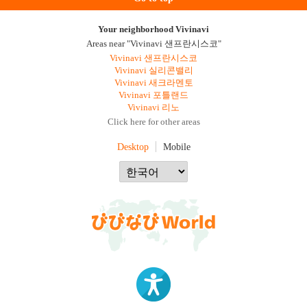
Your neighborhood Vivinavi
Areas near "Vivinavi 샌프란시스코"
Vivinavi 샌프란시스코
Vivinavi 실리콘밸리
Vivinavi 새크라멘토
Vivinavi 포틀랜드
Vivinavi 리노
Click here for other areas
Desktop
Mobile