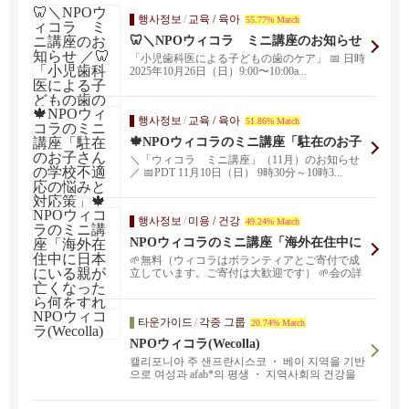
행사정보
/
교육 / 육아
55.77% Match
🦷＼NPOウィコラ ミニ講座のお知らせ
／🦷 「小児歯科医による子どもの歯のケ
「小児歯科医による子どもの歯のケア」 📅 日時
ア」
2025年10月26日（日）9:00〜10:00a...
행사정보
/
교육 / 육아
51.86% Match
🍁NPOウィコラのミニ講座「駐在のお子
さんの学校不適応の悩みと対応策」🍁
＼「ウィコラ ミニ講座」（11月）のお知らせ
／ 📅PDT 11月10日（日） 9時30分～10時3...
행사정보
/
미용 / 건강
49.24% Match
NPOウィコラのミニ講座「海外在住中に
日本にいる親が亡くなったら何をすれば
🌱無料（ウィコラはボランティアとご寄付で成
よい？海外からのスムーズな対応ガイ
立しています。ご寄付は大歓迎です） 🌱会の詳
ド」
細はこちら h...
타운가이드
/
각종 그룹
20.74% Match
NPOウィコラ(Wecolla)
캘리포니아 주 샌프란시스코 ・ 베이 지역을 기반
으로 여성과 afab*의 평생 ・ 지역사회의 건강을
위한 활동을 같은 비전을 가진 동료들이 협업으로
추진하는 비영리단체입니다.