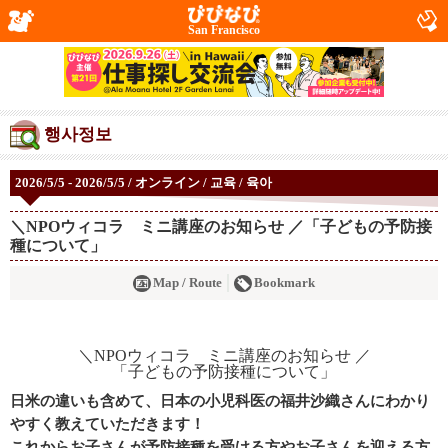
San Francisco
행사정보
2026/5/5 - 2026/5/5 / オンライン / 교육 / 육아
＼NPOウィコラ ミニ講座のお知らせ ／「子どもの予防接
種について」
Map / Route
Bookmark
日米の違いも含めて、日本の小児科医の福井沙織さんにわかり
やすく教えていただきます！
これからお子さんが予防接種を受ける方やお子さんを迎える方