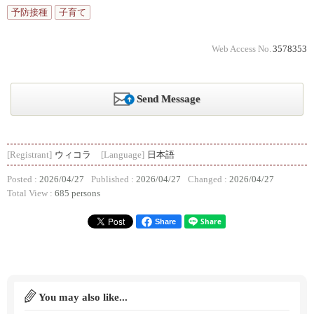
予防接種
子育て
Web Access No.
3578353
Send Message
[Registrant]
ウィコラ
[Language]
日本語
Posted :
2026/04/27
Published :
2026/04/27
Changed :
2026/04/27
Total View :
685 persons
Share
You may also like...