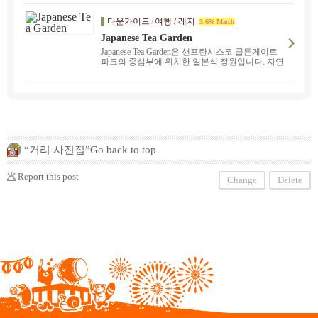
험자와의 사고 등 다양한 분야에 정통한 스탭이
상담부터 해결까지 일본어로 지원하겠습니다. 지
타운가이드
/
여행 / 레저
3.6% Match
원합니다. 풍부한 지식과 경험으로 당신의 권리를
지켜드립니다. 어떤 일이든 우선은 부담없이 연락
Japanese Tea Garden
주세요 ！ 『일본어 오퍼레이션 ： 800-725-057
Japanese Tea Garden은 샌프란시스코 골든게이트
1』 알래스카주 ・ 애리조나주 ・ 일리노이주 ・
파크의 중심부에 위치한 일본식 정원입니다. 자연
오클라호마주 ・ 오레곤주 ・ 캘리포니아주 ・ 콜
의 아름다움과 조화를 경험할 수 있는 기회를 제
로라도 주 ・ 네바다 주 ・ 뉴멕시코 주 ・ 텍사스
공하고 있습니다.
주 ・ 유타 주 ・ 워싱턴 주 ！에서 무료 상담을 받
고 있습니다.
“거리 사진집”Go back to top
Report this post
Change
Delete