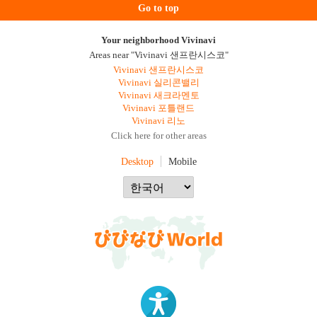
Go to top
Your neighborhood Vivinavi
Areas near "Vivinavi 샌프란시스코"
Vivinavi 샌프란시스코
Vivinavi 실리콘밸리
Vivinavi 새크라멘토
Vivinavi 포틀랜드
Vivinavi 리노
Click here for other areas
Desktop
Mobile