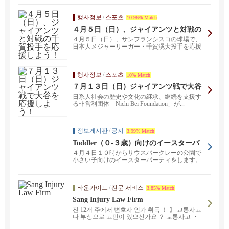
행사정보
/
스포츠
10.96% Match
４月５日（日）、ジャイアンツと対戦の
千賀投手を応援しよう！
４月５日（日）、サンフランシスコの球場で、
日本人メジャーリーガー・千賀滉大投手を応援
する特別な一日を...
행사정보
/
스포츠
10% Match
７月１３日（日）ジャイアンツ戦で大谷
を応援しよう！
日系人社会の歴史や文化の継承、継続を支援す
る非営利団体「Nichi Bei Foundation」が...
정보게시판
/
공지
3.99% Match
Toddler（０-３歳）向けのイースターパ
ーティをします
４月４日１０時からサウスバークレーの公園で
小さい子向けのイースターパーティをします。
主催者の私も17...
타운가이드
/
전문 서비스
3.85% Match
Sang Injury Law Firm
전 12개 주에서 변호사 인가 취득 ！ 】 교통사고
나 부상으로 고민이 있으신가요 ？ 교통사고 ・
상해 ・ 라이드셰어 사고 ・ 보행자 사고 ・ 무보