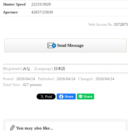
Shutter Speed
22233/3029
Aperture
42657/25639
Web Access No.
3572875
Send Message
[Registrant]
みな
[Language]
日本語
Posted :
2026/04/24
Published :
2026/04/24
Changed :
2026/04/24
Total View :
427 persons
Share
You may also like...