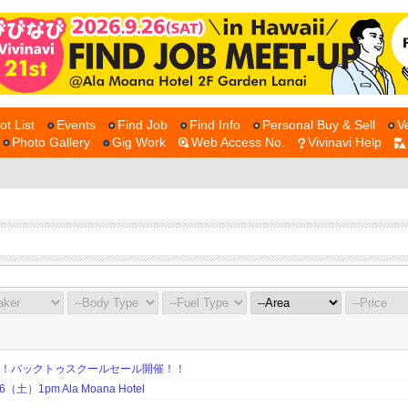
ot List
Events
Find Job
Find Info
Personal Buy & Sell
V
Photo Gallery
Gig Work
Web Access No.
Vivinavi Help
期！バックトゥスクールセール開催！！
土）1pm Ala Moana Hotel