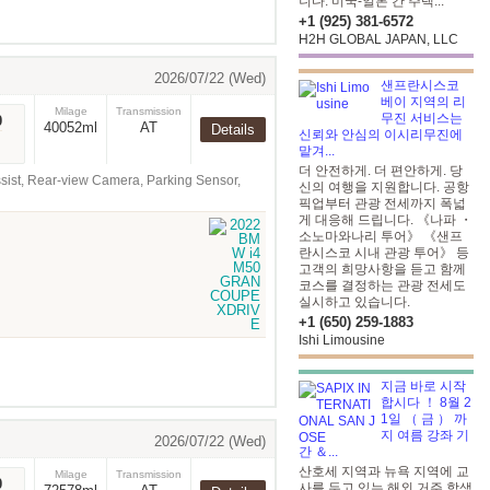
니다. 미국-일본 간 주택...
+1 (925) 381-6572
H2H GLOBAL JAPAN, LLC
2026/07/22 (Wed)
샌프란시스코
베이 지역의 리
Milage
Transmission
무진 서비스는
0
40052ml
AT
Details
신뢰와 안심의 이시리무진에
맡겨...
더 안전하게. 더 편안하게. 당
Rear-view Camera, Parking Sensor,
신의 여행을 지원합니다. 공항
픽업부터 관광 전세까지 폭넓
게 대응해 드립니다. 《나파 ・
소노마와나리 투어》 《샌프
란시스코 시내 관광 투어》 등
고객의 희망사항을 듣고 함께
코스를 결정하는 관광 전세도
실시하고 있습니다.
+1 (650) 259-1883
Ishi Limousine
지금 바로 시작
합시다 ！ 8월 2
1일 （ 금 ） 까
지 여름 강좌 기
2026/07/22 (Wed)
간 ＆...
산호세 지역과 뉴욕 지역에 교
Milage
Transmission
0
사를 두고 있는 해외 거주 학생