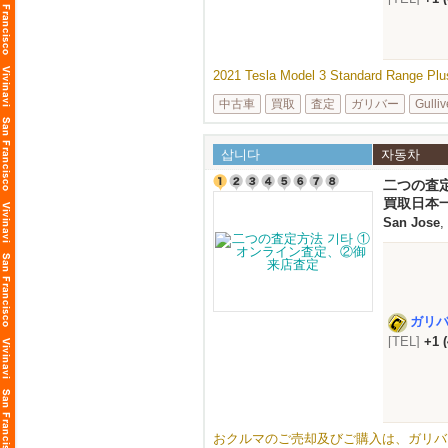
2021 Tesla Model 3 Standard Rang
中古車
買取
査定
ガリバー
Gulliv
삽니다
자동차
二つの査
買取日本
San Jose
,
ガリ
[TEL]
+1 
おクルマのご売却及びご購入は、ガリバーUSA