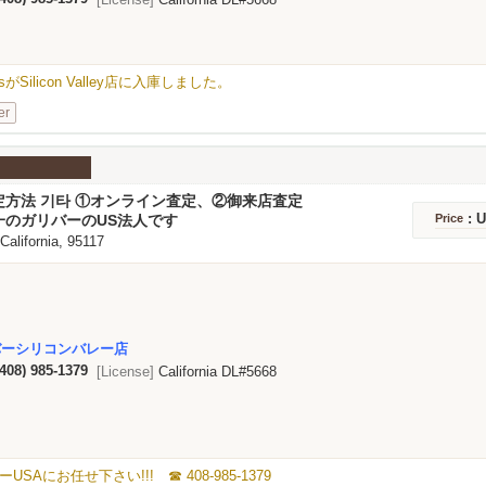
e PlusがSilicon Valley店に入庫しました。
er
定方法 기타 ①オンライン査定、②御来店査定
: 
一のガリバーのUS法人です
Price
 California, 95117
バーシリコンバレー店
(408) 985-1379
[License]
California DL#5668
にお任せ下さい!!! ☎ 408-985-1379