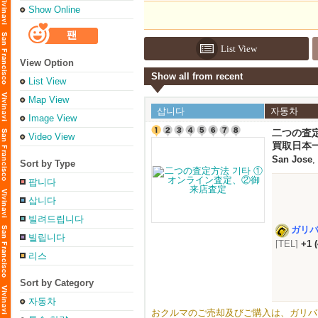
Show Online
List View
View Option
Show all from recent
List View
Map View
삽니다
자동차
Image View
二つの査
Video View
買取日本
San Jose
,
Sort by Type
팝니다
삽니다
빌려드립니다
ガリ
빌립니다
[TEL]
+1 
리스
Sort by Category
자동차
おクルマのご売却及びご購入は、ガリバーUSA