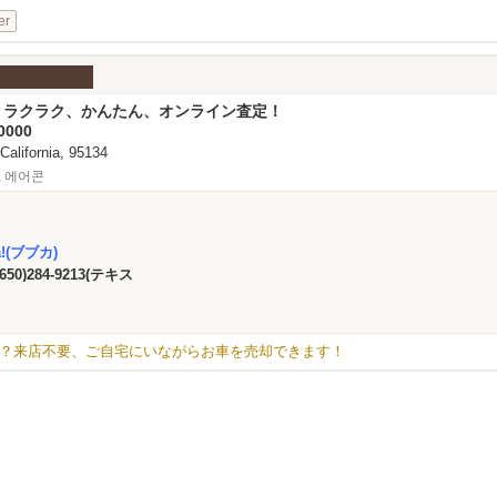
er
기타 ラクラク、かんたん、オンライン査定！
0000
 California, 95134
, 에어콘
a!(ブブカ)
(650)284-9213(テキス
？来店不要、ご自宅にいながらお車を売却できます！