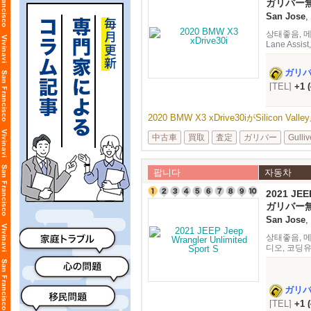
ガリバー
備
San Jose
,
상태좋음, 메이커
Lane Assis
ガリ
[TEL]
+1 
2020 BMW X3 xDrive30iがSilicon 
中古車
買取
査定
ガリバー
Gulliv
팝니다
자동차
2021 JEE
Sport S
ガリバー
備
San Jose
,
상태좋음, 메이커
디오, 코딩
ガリ
[TEL]
+1 