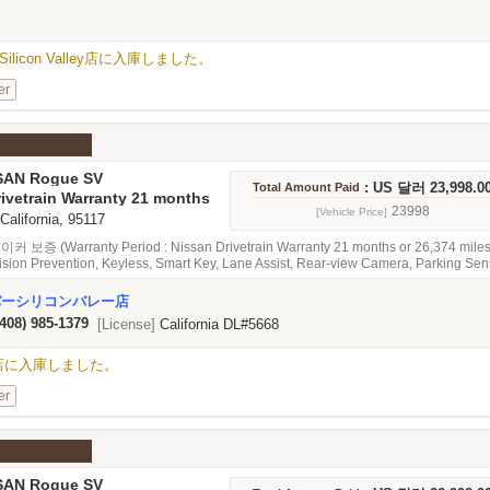
rt SがSilicon Valley店に入庫しました。
er
SAN Rogue SV
: US 달러 23,998.0
Total Amount Paid
ivetrain Warranty 21 months
 miles
23998
[Vehicle Price]
 California, 95117
 보증 (Warranty Period : Nissan Drivetrain Warranty 21 months or 26,374
ion Prevention, Keyless, Smart Key, Lane Assist, Rear-view Camera, Parking Senso
mergency Brake, 오디오
バーシリコンバレー店
(408) 985-1379
[License]
California DL#5668
alley店に入庫しました。
er
SAN Rogue SV