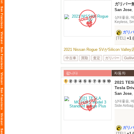
ガリバー
備
San Jose
,
상태좋음, 메이커
Keyless, Sm
ガリ
[TEL]
+1 
2021 Nissan Rogue SVがSilicon V
中古車
買取
査定
ガリバー
Gulliv
팝니다
자동차
2021 TE
Standard
Tesla Dr
58,144 mi
San Jose
,
상태좋음, 메이커
Side Airbag
Control,
ガリ
[TEL]
+1 