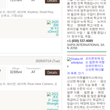
72578ml
AT
Details
을 위한 진학 학원입니다. 미국
에 온 지 얼마 되지 않은 학생
부터 미국 영주권자까지 자녀
도우, 에어콘, 에어백, Keyless, Smart Key,
의 필요에 맞는 수업이 준비되
, 오디오, 선루프, 가죽내장
어 있습니다. 산호세 학교의 대
면 수업과 뉴욕 학교 ・ 뉴저지
학교 ・ 맨해튼 학교 대면 ＆
온라인을 적절히 조합한 하이
브리드 수업 ！ 을 진행 중입니
다. 정규수업, 계절...
+1 (650) 537-4089
SAPIX INTERNATIONAL SA
N JOSE
프리몬트에 있
2026/07/14 (Tue)
는 일본계 대형
슈퍼마켓이다.
Milage
Transmission
신선한 해산물
0
32305ml
AT
Details
과 육류, 인기 ...
오사카 마켓플레이스에서는
신선한 해산물 （ 스시 ・ 생선
 윈도우, 에어콘, 에어백, Rear-view Camera, 오
회 ） ・ 산지 직송 육류 ・ 레
스토랑 수준의 식사 ・ 다양한
일본 식품 ・ 일본 술 ・ 화장
품 ・ 가전제품 등 많은 품목을
취급하고 있습니다. 취급하고
있습니다. 매장에 있는 우메다
푸드 코드에는 오사카에서 인