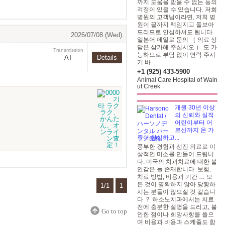
까지 도움을 받을 수 없는 등의
걱정이 있을 수 있습니다. 저희
병원의 고객님이라면, 저희 병
원이 끝까지 책임지고 돌보아
드리므로 안심하셔도 됩니다.
2026/07/08 (Wed)
일본어 메일로 문의 （ 의료 상
담은 삼가해 주십시오 ） 도 가
Transmission
능하므로 부담 없이 연락 주시
AT
Details
기 바...
+1 (925) 433-5900
Animal Care Hospital of Waln
ut Creek
개원 30년 이상
의 신뢰와 실적
어린이부터 어
르신까지 온 가
족이 안심하고...
풍부한 경험과 선진 의료로 이
상적인 미소를 만들어 드립니
다. 미국의 치과치료에 대한 불
안감은 늘 존재합니다. 보험,
치료 방법, 비용과 기간 … 모
든 것이 명확하지 않아 당황하
1/1
1
시는 분들이 많으실 것 같습니
다 ？ 하소노치과에서는 치료
전에 충분한 설명을 드리고, 불
Go to top
안한 점이나 희망사항을 들으
며 비용과 비용과 스케줄도 함