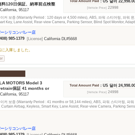
: US 달러 22,998.0
Total Amount Paid
無料120日保証、納車前点検整
22998
[Vehicle Price]
 California, 95117
 보증 (Warranty Period : 120 days or 4,500 miles), ABS, 파워 스티어링, 파워 윈도
art Key, Lane Assist, Rear-view Camera, Parking Sensor, Blind Spot Monitor, Ad
バーシリコンバレー店
(408) 985-1379
[License]
California DL#5668
alley店に入庫しました。
er
SLA MOTORS Model 3
: US 달러 24,998.0
Total Amount Paid
 Range Plus
ivetrain保証 41 months or
les
24998
[Vehicle Price]
 California, 95117
 보증 (Warranty Period : 41 months or 58,144 miles), ABS, 파워 스티어링, 파워 
, Curtain Airbag, Keyless, Smart Key, Lane Assist, Rear-view Camera, Parking Senso
 Emergency Brake, 오디오, 내비게이션, 선루프, 가죽내장
バーシリコンバレー店
(408) 985-1379
[License]
California DL#5668