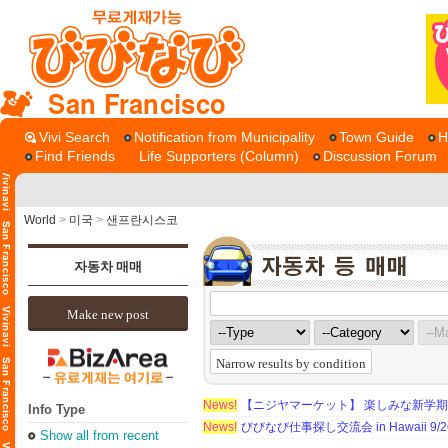
San Francisco
Vivi Search
Notification from Municipality
Town Guide
H
Find Friends
Life Supporters (Column)
Discussion Forum
World
>
미국
>
샌프란시스코
자동차 매매
Make new post
Narrow results by condition
News!
【ニジヤマーケット】 楽しみな新学
Info Type
News!
びびなび仕事探し交流会 in Hawaii 9/26（
Show all from recent