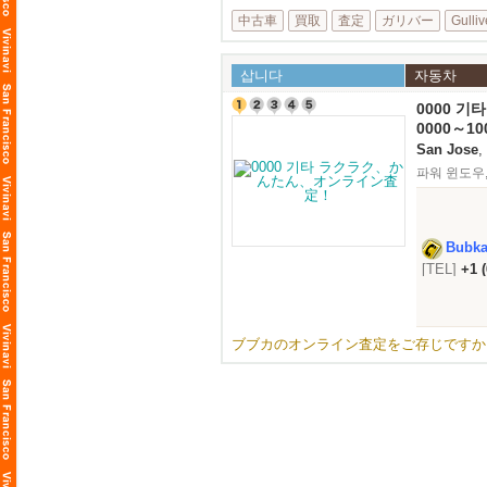
中古車
買取
査定
ガリバー
Gulliv
삽니다
자동차
0000 
0000～10
San Jose
,
파워 윈도우
Bubk
[TEL]
+1 
ト可）
ブブカのオンライン査定をご存じですか