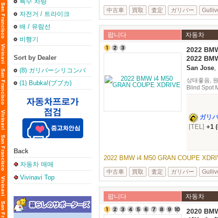
특수 차량
中古車
買取
査定
ガリバー
Gulliv
자전거 / 트라이크
배 / 유람선
팝니다
자동차
비행기
2022 BM
XDRIVE
Sort by Dealer
2022 BM
XDRIVEが
San Jose
,
(8) ガリバーシリコンバ
た。
レー店
상태좋음, 원오너
(1) Bubka!(ブブカ)
Blind Spo
ガリ
[TEL]
+1 
Back
2022 BMW i4 M50 GRAN COUPE XD
자동차 매매
中古車
買取
査定
ガリバー
Gulliv
Vivinavi Top
팝니다
자동차
2020 BMW