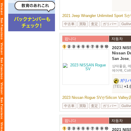
2021 Jeep Wrangler Unlimited Spo
中古車
買取
査定
ガリバー
Gulliv
팝니다
자동차
2023 NIS
Nissan Dr
or 26,374
San Jose
,
상태좋음, 메이커
에어백, Collis
Control, E
ガリ
[TEL]
+1 
2023 Nissan Rogue SVがSilicon V
中古車
買取
査定
ガリバー
Gulliv
팝니다
자동차
2021 NIS