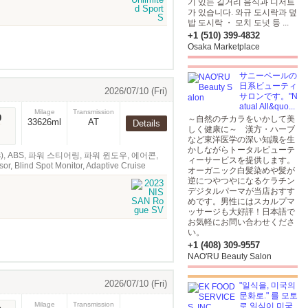
기 있는 길거리 음식과 디저트
가 있습니다. 와규 도시락과 덮
밥 도시락 ・ 모치 도넛 등 ...
+1 (510) 399-4832
Osaka Marketplace
サニーベールの
日系ビューティ
2026/07/10 (Fri)
サロンです。"N
atual All&quo...
Milage
Transmission
0
～自然のチカラをいかして美
33626ml
AT
Details
しく健康に～ 漢方・ハーブ
など東洋医学の深い知識を生
かしながらトータルビューテ
 miles), ABS, 파워 스티어링, 파워 윈도우, 에어콘,
ィーサービスを提供します。
r, Blind Spot Monitor, Adaptive Cruise
オーガニック白髪染めや髪が
逆につやつやになるケラチン
デジタルパーマが当店おすす
めです。男性にはスカルプマ
ッサージも大好評！日本語で
お気軽にお問い合わせくださ
い。
+1 (408) 309-9557
NAO'RU Beauty Salon
2026/07/10 (Fri)
"일식을, 미국의
문화로." 를 모토
Milage
Transmission
로 일식이 미국