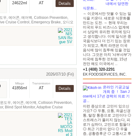
0
24622ml
AT
Details
내에서 당연한
식문화...
～ 이곳에서만 맛볼 수 있는 일
우, 에어콘, 에어백, Collision Prevention,
식을 키운다. 새로운 식문화를
aptive Cruise Control, Emergency Brake, 오디오
만드는 도전. ～ 현재 우리는
미국의 푸드 비즈니스 업계에
서 상당히 유리한 위치에 있다
고 생각합니다. 이제 일식은 중
국음식보다 더 인기 있는 장르
가 되었고, 특히 라면은 미국
음식에 많이 침투해 있을 것입
니다. 그것은 마치 '샤부샤부'가
미국에 침투한 것처럼, 15년
전만 해도 미국에서 ...
+1 (408) 320-2291
2026/07/10 (Fri)
EK FOODSERVICES, INC.
Milage
Transmission
0
온라인 기공교실
41856ml
AT
Details
개최 중 ！ San J
ose에서 17년 경력의 의료 기
공...
윈도우, 에어콘, 에어백, Collision Prevention,
이런 증상으로 고민이 있으신
r, Blind Spot Monitor, Adaptive Cruise
가요? ◎ 두통, 요통, 좌골신경
통, 탈장 통증으로 고민이다 ◎
스트레스가 풀리지 않는다, 피
로가 심하다, 고민으로 힘들다
◎ 최근 기운이 없다 ◎ 우울
증, 공황증후군 ◎ 교통사고 후