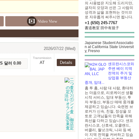
의 사용법은 지도해 드리지만,
글자의 모양과 선은 그 사람의
성격과 삶을 표현하는 것이므
로 자유롭게 써주시면 됩니다.
Video View
+1 (650) 245-7767
書道教室 田中有規子
Japanese Student Associatio
n at California State Universit
2026/07/22 (Wed)
y, Fresno
Transmission
AT
Details
US 달러 0.00
샌프란시스코와
주변 베이 지역
전역의 주거 및
상업용 부동산
중개, 임대...
홈 투 홈, 사람 대 사람, 환대하
는 마음으로, 리로케이션 생활
시작 서비스, 임대 부동산, 투
자 부동산, 부동산 매매 중개를
제공하고 있습니다. 숙련된 브
로커가 신속, 친절, 정성을 모
토로 고객님들의 만족을 위해
최선을 다하고 있습니다. 샌프
란시스코, 산호세, 오클랜드,
버클리, 월넛크릭, 나파 등 베
이 지역 전역을 커버하고 있습