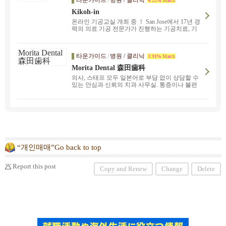
타운가이드
/
병원 / 클리닉
4.22% Match
Kikoh-in
온라인 기공교실 개최 중 ！ San Jose에서 17년 경
력의 의료 기공 전문가가 진행하는 기공치료, 기
공교실을 받으실 수 있습니다. 당신의 고통스러운
통증, 심한 스트레스, 만성적인 증상을 개선합니
다. 부담없이 문의해 주십시오. 샌프란시스코, 버
타운가이드
/
병원 / 클리닉
3.91% Match
클리, 오클랜드, 프리몬트, 샌마테오로 출장합니
다. 호흡, 스트레스 해소, 암 예방, 건강, 불임 개선
Morita Dental 森田歯科
프로그램도 있습니다.
의사, 스태프 모두 일본어로 부담 없이 상담할 수
있는 안심과 신뢰의 치과 사무실. 통증이나 불편
함 등의 증상에 관한 것부터 보험에 관한 질문까
지 일본어로 상담해 주십시오. 구강 내 건강을 도
와 몸 전체의 건강도 지킬 수 있도록 도와드리는
것이 저희 병원의 모토입니다. 최신 치과 의료기
기를 통해 안전하고 정확한 치료 방법을 제공합니
다.
“개인매매”Go back to top
Report this post
Copy and Renew
Change
Delete