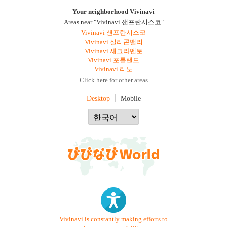
Your neighborhood Vivinavi
Areas near "Vivinavi 샌프란시스코"
Vivinavi 샌프란시스코
Vivinavi 실리콘밸리
Vivinavi 새크라멘토
Vivinavi 포틀랜드
Vivinavi 리노
Click here for other areas
Desktop
Mobile
Vivinavi is constantly making efforts to