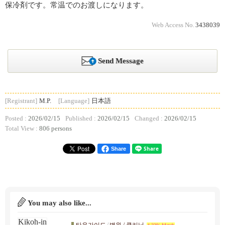
保冷剤です。常温でのお渡しになります。
Web Access No.
3438039
Send Message
[Registrant]
M.P.
[Language]
日本語
Posted :
2026/02/15
Published :
2026/02/15
Changed :
2026/02/15
Total View :
806 persons
Share
You may also like...