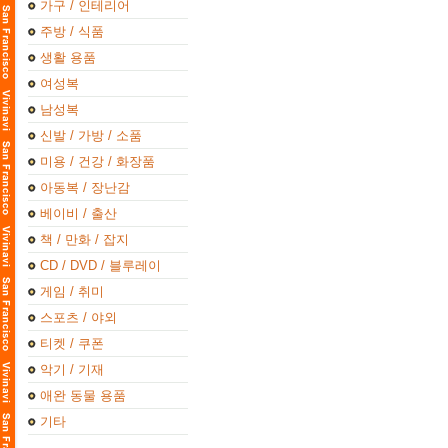
가구 / 인테리어
주방 / 식품
생활 용품
여성복
남성복
신발 / 가방 / 소품
미용 / 건강 / 화장품
아동복 / 장난감
베이비 / 출산
책 / 만화 / 잡지
CD / DVD / 블루레이
게임 / 취미
스포츠 / 야외
티켓 / 쿠폰
악기 / 기재
애완 동물 용품
기타