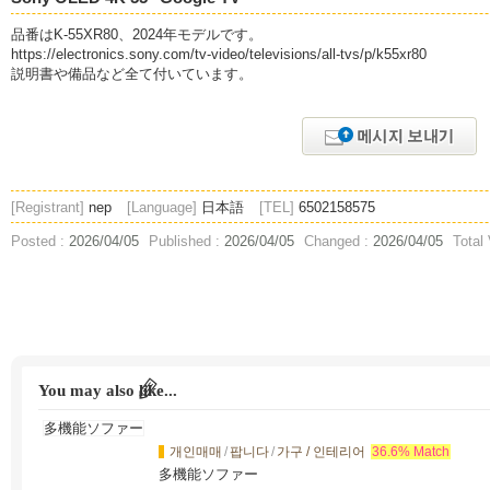
品番はK-55XR80、2024年モデルです。
https://electronics.sony.com/tv-video/televisions/all-tvs/p/k55xr80
説明書や備品など全て付いています。
[Registrant]
nep
[Language]
日本語
[TEL]
6502158575
Posted :
2026/04/05
Published :
2026/04/05
Changed :
2026/04/05
Total
You may also like...
개인매매
/
팝니다
/
가구 / 인테리어
36.6% Match
多機能ソファー