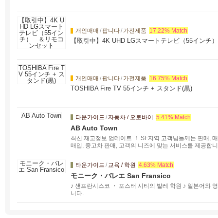
개인매매
/
팝니다
/
가전제품
17.22% Match
【取引中】4K UHD LGスマートテレビ（55イン
개인매매
/
팝니다
/
가전제품
16.75% Match
TOSHIBA Fire TV 55インチ + スタンド(黒)
타운가이드
/
자동차 / 오토바이
5.41% Match
AB Auto Town
최신 재고정보 업데이트 ！ SF지역 고객님들께는 판매, 
매입, 중고차 판매, 고객의 니즈에 맞는 서비스를 제공합
타운가이드
/
교육 / 학원
4.63% Match
モニーク・バレエ San Fransico
♪ 샌프란시스코 ・ 포스터 시티의 발레 학원 ♪ 일본어와 
니다.