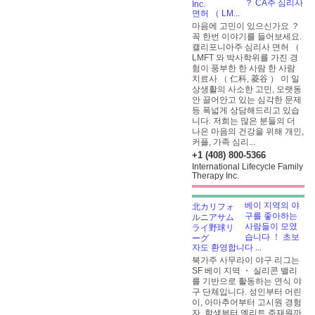
？ CA주 심리사
면허 （ LM...
마음에 고민이 있으신가요 ？
꼭 한번 이야기를 들어보세요.
캘리포니아주 심리사 면허 （
LMFT
와 박사학위를 가진 경
험이 풍부한 한 사람 한 사람
치료사 （ 仁科, 菱谷 ） 이 일
상생활의 사소한 고민, 오랫동
안 끌어안고 있는 심각한 문제
등 폭넓게 상담해드리고 있습
니다. 저희는 많은 분들의 더
나은 마음의 건강을 위해 개인,
커플, 가족 심리...
+1 (408) 800-5366
International Lifecycle Family
Therapy Inc.
베이 지역의 야
구를 좋아하는
사람들이 모였
습니다 ！ 초보
자도 환영합니다 ...
북가주 사무라이 야구 리그는
SF 베이 지역 ・ 실리콘 밸리
를 기반으로 활동하는 연식 야
구 단체입니다. 성인부터 어린
이, 아마추어부터 고시원 경험
자, 학생부터 엘리트 주재원까