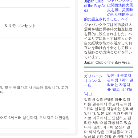
ジャパンクラブ
は関西淡路大震
災を機に災害時
の相互扶助を目
的に設立されました。ベイ...
ジャパンクラブは関西淡路大
チ） ＆リモコンセット
震災を機に災害時の相互扶助
を目的に設立されました。ベ
イエリアに暮らす日本人が各
自の経験や能力を活かしてお
互いを助け合う会として様々
な親睦会や講演会などを開い
ています。
Japan Club of the Bay Area
일본 내 중고차
판매량 1위의 갈
리버는 자동차
매입 모두 특별가로 서비스해 드립니다. 고가
를 '팔고 싶다'도
니다. ！
'사고 ...
갈리버 실리콘밸리점◆ 갈리
버는 일본에서 중고차 판매량
1위의 실적을 자랑하는 갈리버
입니다. 일본 갈리버와 마찬가
영어로 4세부터 성인까지, 초보자도 대환영입
지로 미국에서도 안심하고 편
리한 서비스를 제공하고 있습
니다. 또한, 미국에 오신지 얼
마 되지 않은 고객님들의 조기
납품을 위한 생활 준비에 대한