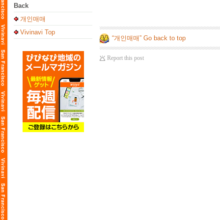
Back
개인매매
Vivinavi Top
“개인매매” Go back to top
Report this post