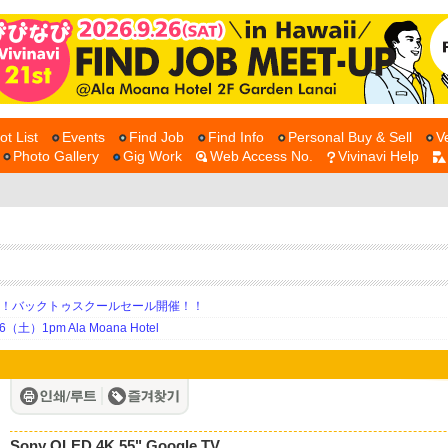
ot List
Events
Find Job
Find Info
Personal Buy & Sell
V
Photo Gallery
Gig Work
Web Access No.
Vivinavi Help
期！バックトゥスクールセール開催！！
土）1pm Ala Moana Hotel
Sony OLED 4K 55" Google TV