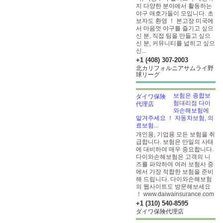
지 다양한 분야에서 활동하는
야구 애호가들이 모입니다. 초
보자도 환영 ！ 본고장 미국에
서 마음껏 야구를 즐기고 싶으
신 분, 직접 팀을 만들고 싶으
신 분, 커뮤니티를 넓히고 싶으
신...
+1 (408) 307-2003
北カリフォルニアサムライ野
球リーグ
보험은 종합보
험대리점 다이
와손해보험에
맡겨주세요 ！ 자동차보험, 의
료보험...
개인용, 기업용 모든 보험을 취
급합니다. 보험은 만일의 사태
에 대비하여 매우 중요합니다.
다이와손해보험은 고객의 니
즈를 파악하여 여러 보험사 중
에서 가장 적합한 보험을 준비
해 드립니다. 다이와손해보험
의 웹사이트도 방문해보세요
！ www.daiwainsurance.com
+1 (310) 540-8595
ダイワ保険代理店