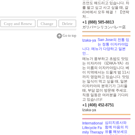
조언도 해드리고 있습니다. 차
를 팔고 싶고 사고 싶을 때, 갈
리버에서 모두 해결 ！ 【연락
처...
+1 (888) 585-8813
Copy and Renew
Change
Delete
ガリバーシリコンバレー店
Go to top
San Jose의 전통 있
는 정통 이자카야입
니다. 메뉴가 다양하고 일본
인...
메뉴가 풍부하고 초밥도 맛있
는 이자카야 《IZAKA-YA》라
는 이름의 이자카야입니다. 베
이 지역에서는 드물게 밤 11시
까지 영업하고 있습니다. 맛있
는 일식이 먹고 싶을 때, 일본
이자카야의 분위기가 그리울
때, 부담 없이 방문해 주세요.
직원 일동은 여러분을 기다리
고 있습니다!
+1 (408) 452-8751
Izaka-ya
심리치료사와
함께 마음의 치
유를 해보세요