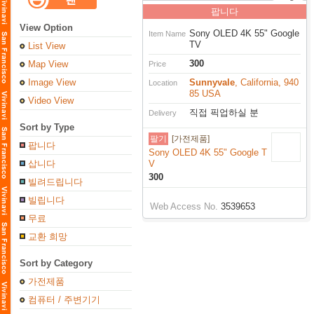
팝니다
View Option
Sony OLED 4K 55" Google
Item Name
TV
List View
300
Map View
Price
Image View
Sunnyvale
, California, 940
Location
85 USA
Video View
직접 픽업하실 분
Delivery
Sort by Type
팔기
[가전제품]
팝니다
Sony OLED 4K 55" Google T
삽니다
V
300
빌려드립니다
빌립니다
Web Access No.
3539653
무료
교환 희망
Sort by Category
가전제품
컴퓨터 / 주변기기