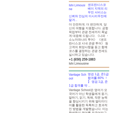
샌프란시스코
베이 지역의 리
무진 서비스는
신뢰와 안심의 이시리무진에
맡겨...
더 안전하게. 더 편안하게. 당
신의 여행을 지원합니다. 공항
픽업부터 관광 전세까지 폭넓
게 대응해 드립니다. 《나파 ・
소노마와나리 투어》 《샌프
란시스코 시내 관광 투어》 등
고객의 희망사항을 듣고 함께
코스를 결정하는 관광 전세도
실시하고 있습니다.
+1 (650) 259-1883
Ishi Limousine
영검 1급, 준1급
합격률 80% ！
】 영검 1급, 준
1급 합격률 약 ...
Vantage School은 영어가 모
국어가 아닌 학생들에게 듣기,
말하기, 읽기, 독해, 작문 능력
을 향상시키기 위해 멀티미디
어를 활용한 독특하고 효과적
인 방법을 개발했습니다. 이는
학생들이 영어를 외국어라고