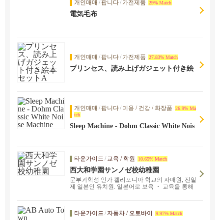
개인매매
/
팝니다
/
가전제품
29% Match
電気毛布
개인매매
/
팝니다
/
가전제품
27.83% Match
プリンセス、読み上げガジェット付き絵
本セットA
개인매매
/
팝니다
/
미용 / 건강 / 화장품
26.9% Ma
tch
Sleep Machine - Dohm Classic White Nois
e Machine
타운가이드
/
교육 / 학원
10.65% Match
西大和学園サンノゼ校幼稚園
문부과학성 인가 캘리포니아 학교의 자매원, 전일
제 일본인 유치원. 일본어로 보육 ・ 교육을 통해
일본인으로서의 마음을 키웁니다.
타운가이드
/
자동차 / 오토바이
9.97% Match