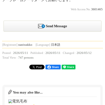
ノークレームノーリターンでお願いします。
Web Access No.
3601465
Send Message
[Registrant]
naniwakko
[Language]
日本語
Posted :
2026/05/11
Published :
2026/05/11
Changed :
2026/05/12
Total View :
747 persons
Share
You may also like...