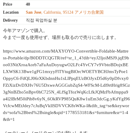
Price
40
Location
San Jose
, California, 95124 アメリカ合衆国
Delivery
직접 픽업하실 분
今年アマゾンで購入。
今まで一度も使用せず、場所も取るので売りに出します。
https://www.amazon.com/MAXYOYO-Convertible-Foldable-Mattre
ss-Portable/dp/B0DDTCQGTR/ref=sr_1_4?dib=eyJ2IjoiMSJ9.jqE9b
oo03NitXroaAorb7aFaAuDoyugwO2LFc4YvCY7v9VbtoBDojxBE
LXWSK13Bwe1gFG1mxyyFlTYtugBlOrcWOETYBCHJmsTyPoe1
OppyC6-FdQLJ06rXKbdnnHu1sLIPpqEUzBOJyxD5d6y0pDfvxy0
FZiXizDvDXHv76U5DxweAGGGubZqS4-WFScM-Ldl9rtHrig8SGz
3gNnBZho5nBpv0hC725N_4LfSgTfozWqKcLfkJQMzFbAfmppa9
a4l2lBrM50iPib8v6yN_6OkRVP985QuK8w1uEm3dcGg.yKdYgI96
VrJcwMEtJdey7cJuBqVkllSDVVCK8sWKa-I&dib_tag=se&keywor
ds=sofa%2Bbed%2Bsingle&qid=1778553181&s=furniture&sr=1-4
&th=1