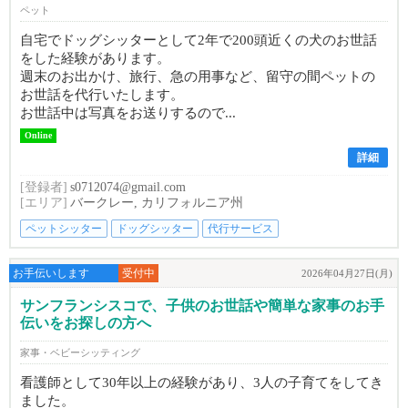
ペット
自宅でドッグシッターとして2年で200頭近くの犬のお世話
をした経験があります。
週末のお出かけ、旅行、急の用事など、留守の間ペットの
お世話を代行いたします。
お世話中は写真をお送りするので...
Online
詳細
[登録者]
s0712074@gmail.com
[エリア]
バークレー, カリフォルニア州
ペットシッター
ドッグシッター
代行サービス
お手伝いします
受付中
2026年04月27日(月)
サンフランシスコで、子供のお世話や簡単な家事のお手
伝いをお探しの方へ
家事・ベビーシッティング
看護師として30年以上の経験があり、3人の子育てをしてき
ました。