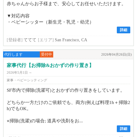
赤ちゃんからお子様まで、安心してお任せいただけます。
▼対応内容
・ベビーシッター（新生児・乳児・幼児）
詳細
[登録者]
ててて
[エリア]
San Francisco, CA
代行します
受付中
2026年04月26日(日)
家事代行【お掃除&おかずの作り置き】
2026年5月1日 ～
家事・ベビーシッティング
SF市内で掃除(洗濯可)とおかずの作り置きをしています。
どちらか一方だけのご依頼でも、両方(例えば料理1h＋掃除2
h)でもOK。
⭐︎掃除(洗濯)の場合; 道具や洗剤をお...
詳細