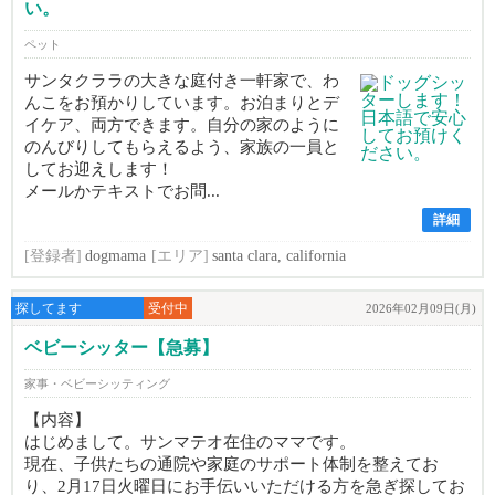
い。
ペット
サンタクララの大きな庭付き一軒家で、わ
んこをお預かりしています。お泊まりとデ
イケア、両方できます。自分の家のように
のんびりしてもらえるよう、家族の一員と
してお迎えします！
メールかテキストでお問...
詳細
[登録者]
dogmama
[エリア]
santa clara, california
探してます
受付中
2026年02月09日(月)
ベビーシッター【急募】
家事・ベビーシッティング
【内容】
はじめまして。サンマテオ在住のママです。
現在、子供たちの通院や家庭のサポート体制を整えてお
り、2月17日火曜日にお手伝いいただける方を急ぎ探してお