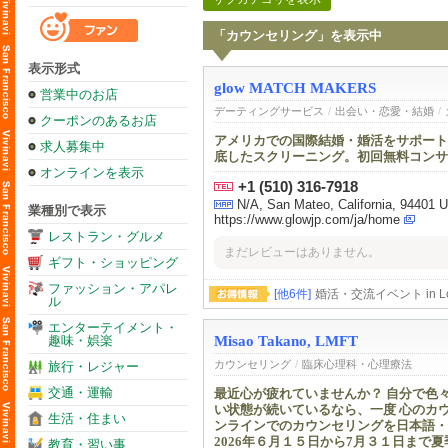
「カウンセリング」を表示中
表示形式
glow MATCH MAKERS
営業中のお店
デーティングサービス
/
出会い・恋愛・結婚
/
クーポンのあるお店
アメリカでの国際結婚・婚活をサポート！
求人募集中
底したスクリーニング。初回無料コンサ
オンラインを表示
+1 (510) 316-7918
N/A, San Mateo, California, 94401 
業種別で表示
https://www.glowjp.com/ja/home
レストラン・グルメ
まだレビューはありません。
ギフト・ショッピング
ファッション・アパレ
[他6件]
婚活・交流イベント in Los
ル
エンターテイメント・
趣味・娯楽
Misao Takano, LMFT
カウンセリング
/
臨床心理科・心理療法
旅行・レジャー
交通・運輸
最近心が疲れていませんか？ 自分で色
い状態が続いているなら、一度 心のカ
生活・住まい
ンラインでのカウンセリングを日本語・
2026年６月１５日から7月３１日ま
教育・習い事