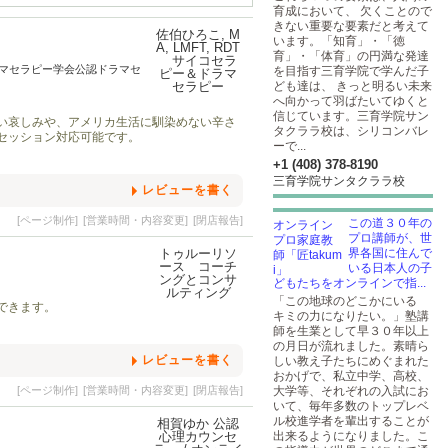
育成において、 欠くことので
きない重要な要素だと考えて
います。「知育」・「徳
育」・「体育」の円満な発達
ドラマセラピー学会公認ドラマセ
を目指す三育学院で学んだ子
ども達は、 きっと明るい未来
へ向かって羽ばたいてゆくと
信じています。三育学院サン
い哀しみや、アメリカ生活に馴染めない辛さ
タクララ校は、シリコンバレ
セッション対応可能です。
ーで...
+1 (408) 378-8190
三育学院サンタクララ校
レビューを書く
[ページ制作]
[営業時間・内容変更]
[閉店報告]
この道３０年の
プロ講師が、世
界各国に住んで
いる日本人の子
どもたちをオンラインで指...
「この地球のどこかにいる
できます。
キミの力になりたい。」塾講
師を生業として早３０年以上
の月日が流れました。素晴ら
レビューを書く
しい教え子たちにめぐまれた
おかげで、私立中学、高校、
[ページ制作]
[営業時間・内容変更]
[閉店報告]
大学等、それぞれの入試にお
いて、毎年多数のトップレベ
ル校進学者を輩出することが
出来るようになりました。こ