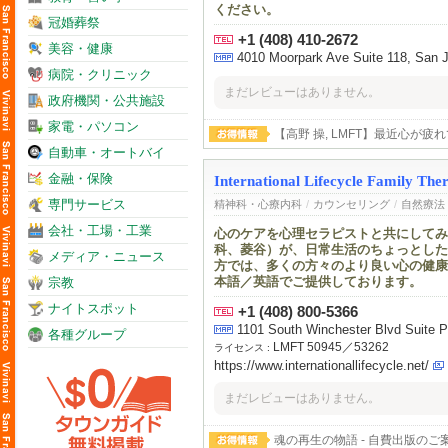
ください。
冠婚葬祭
+1 (408) 410-2672
美容・健康
4010 Moorpark Ave Suite 118, San 
病院・クリニック
まだレビューはありません。
政府機関・公共施設
家電・パソコン
【高野 操, LMFT】最近心
ます。～まずは30分の初回無
自動車・オートバイ
金融・保険
International Lifecycle Family The
専門サービス
精神科・心療内科
/
カウンセリング
/
自然療法
会社・工場・工業
心のケアを心理セラピストと共にしてみ
科、菱谷）が、日常生活のちょっとした
メディア・ニュース
方では、多くの方々のより良い心の健康
本語／英語でご提供しております。
宗教
ナイトスポット
+1 (408) 800-5366
1101 South Winchester Blvd Suit
各種グループ
LMFT 50945／53262
ライセンス :
https://www.internationallifecycle.net/
まだレビューはありません。
魂の再生の物語 - 自費出版のご案