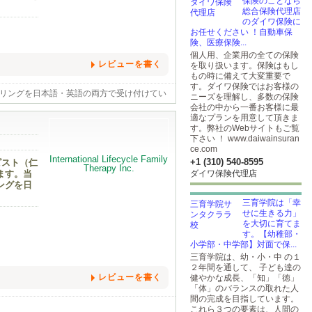
保険のことなら
総合保険代理店
のダイワ保険に
お任せください ！自動車保
険、医療保険...
個人用、企業用の全ての保険
レビューを書く
を取り扱います。保険はもし
もの時に備えて大変重要で
す。ダイワ保険ではお客様の
ンセリングを日本語・英語の両方で受け付けてい
ニーズを理解し、多数の保険
会社の中から一番お客様に最
適なプランを用意して頂きま
す。弊社のWebサイトもご覧
下さい ！ www.daiwainsuran
ce.com
+1 (310) 540-8595
ピスト（仁
ます。当
ダイワ保険代理店
ングを日
三育学院は「幸
せに生きる力」
を大切に育てま
す。【幼稚部・
小学部・中学部】対面で保...
三育学院は、幼・小・中 の１
２年間を通して、 子ども達の
レビューを書く
健やかな成長、「知」「徳」
「体」のバランスの取れた人
間の完成を目指しています。
これら３つの要素は、人間の