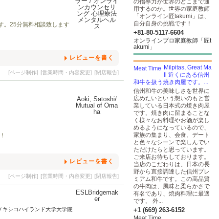
の指導力が世界のどこまで通
用するのか。世界の家庭教師
「オンライン匠takumi」は、
自分自身の挑戦です！
す。25分無料相談致します
+81-80-5117-6604
オンラインプロ家庭教師「匠t
akumi」
レビューを書く
Milpitas, Great Ma
[ページ制作]
[営業時間・内容変更]
[閉店報告]
ll 近くにある信州
和牛を扱う焼き肉屋です。...
信州和牛の美味しさを世界に
広めたいという想いのもと営
業している日本式の焼き肉屋
です。焼き肉に留まることな
く様々なお料理やお酒が楽し
めるようになっているので、
家族の集まり、会食、デート
！
と色々なシーンで楽しんでい
ただけたらと思っています。
ご来店お待ちしております。
レビューを書く
当店のこだわりは、日本の長
野から直接調達した信州プレ
[ページ制作]
[営業時間・内容変更]
[閉店報告]
ミアム和牛です。この高品質
の牛肉は、風味と柔らかさで
有名であり、焼肉料理に最適
です。 外...
メキシコハイランド大学大学院
+1 (669) 263-6152
Meat Time