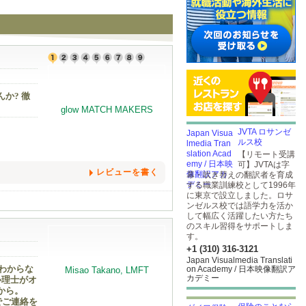
か? 徹
JVTA ロサンゼ
ルス校
【リモート受講
可】JVTAは字
レビューを書く
幕・吹き替えの翻訳者を育成
する職業訓練校として1996年
に東京で設立しました。ロサ
ンゼルス校では語学力を活か
して幅広く活躍したい方たち
のスキル習得をサポートしま
す。
+1 (310) 316-3121
Japan Visualmedia Translati
わからな
on Academy / 日本映像翻訳ア
カデミー
心理士がオ
から。
でご連絡を