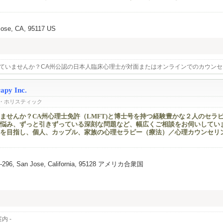
Jose, CA, 95117 US
が疲れていませんか？CA州公認の日本人臨床心理士が対面またはオンラインでのカウ
料コンサルテーションから～
rapy Inc.
・ホリスティック
ませんか？CA州心理士免許（LMFT)と博士号を持つ経験豊かな２人のセラ
悩み、ずっと引きずっている深刻な問題など、幅広くご相談をお伺いしてい
を目指し、個人、カップル、家族の心理セラピー（療法）／心理カウンセリ
e P-296, San Jose, California, 95128 アメリカ合衆国
内 -