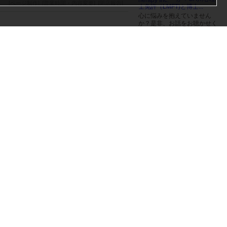
[ページ制作]
[営業時間・内容変更]
[閉店報告]
士免許（LMFT)と博士...
心に悩みを抱えていません
か？是非、お話をお聴かせく
ださい。CA州心理士免許（L
MFT)と博士号を持つ経験豊か
な２人のセラピスト（仁科、
菱谷）が、日常生活のちょっ
とした悩み、ずっと引きずっ
レビューを書く
ている深刻な問題など、幅広
くご相談をお伺いしていま
[ページ制作]
[営業時間・内容変更]
[閉店報告]
す。当方では、多くの方々の
より良い心の健康を目指し、
個人、カップル、家族の心理
セラピー（療法）／心理カウ
ンセリングを日本語／英語で
ご提供しております。
はdrtoyoshima@gmail.comまで
+1 (408) 800-5366
International Lifecycle Family
Therapy Inc.
レビューを書く
ジャンルを問わ
ず幅広い読者の
[ページ制作]
[営業時間・内容変更]
[閉店報告]
知的好奇心を刺
激する店づくり
を続けています。
1969年、海外第一号店となる
サンフランシスコ店をオープ
く、電話、スカイプで気軽にできます。
ン。2025年4月現在、ニュー