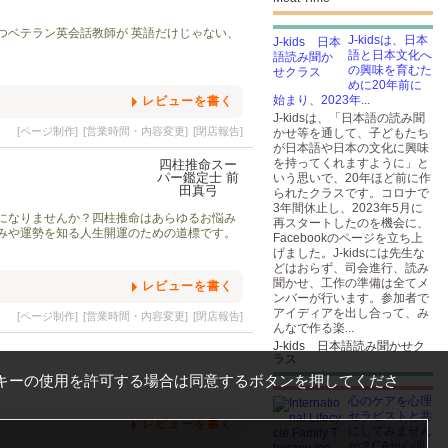
つベテラン英会話教師が 英語だけじゃない、
J-kidsは、日本
語と日本文化へ
の興味を育むた
めに20年前に
始まり、2023年...
レビューを書く
J-kidsは、「日本語の読み聞
[ページ制作]
[営業時間・内容変更]
[閉店報告]
かせ等を通して、子どもたち
が日本語や日本の文化に興味
を持ってくれますように」と
いう思いで、20年ほど前に作
られたクラスです。コロナで
3年間休止し、2023年5月に
になりませんか？四柱推命はあらゆるお悩み
再スタートしたのを機会に、
みや運勢を知る人生開運のための道標です。
Facebookのページを立ち上
げました。J-kidsには先生な
どはおらず、司会進行、読み
聞かせ、工作の準備は全てメ
レビューを書く
ンバーが行います。参加者で
アイディアを出し合って、み
[ページ制作]
[営業時間・内容変更]
[閉店報告]
んなで作る楽...
J-kids 日本語読み聞かせク
ラス
キーの使用を許可する場合は同意するボタンを押してくださ
心のケアを心理
セラピストと共
レビューを書く
にしてみません
か？CA州心理