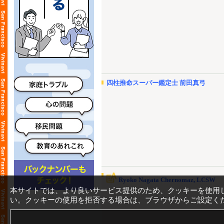
四柱推命スーパー鑑定士 前田真弓
Ryoko Nagata Chernomaz, LCSW
本サイトでは、より良いサービス提供のため、クッキーを使用
い。クッキーの使用を拒否する場合は、ブラウザからご設定く