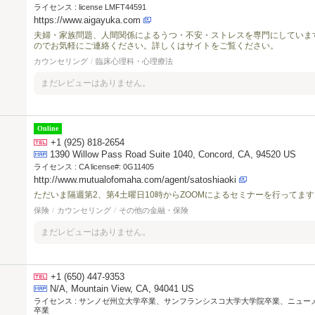
ライセンス :
license LMFT44591
https://www.aigayuka.com
夫婦・家族問題、人間関係によるうつ・不安・ストレスを専門にしていま
のでお気軽にご連絡ください。詳しくはサイトをご覧ください。
カウンセリング
/
臨床心理科・心理療法
まだレビューはありません。
Online
+1 (925) 818-2654
1390 Willow Pass Road Suite 1040, Concord, CA, 94520 US
ライセンス :
CA license#: 0G11405
http://www.mutualofomaha.com/agent/satoshiaoki
ただいま隔週第2、第4土曜日10時からZOOMによるセミナーを行ってます
保険
/
カウンセリング
/
その他の金融・保険
まだレビューはありません。
+1 (650) 447-9353
N/A, Mountain View, CA, 94041 US
ライセンス :
サンノゼ州立大学卒業、サンフランシスコ大学大学院卒業、ニュー
卒業