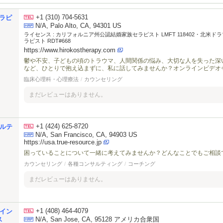
+1 (310) 704-5631
セラピ
N/A, Palo Alto, CA, 94301 US
ライセンス :
カリフォルニア州公認結婚家族セラピスト LMFT 118402・北米
ラピスト RDT#668
https://www.hirokostherapy.com
鬱や不安、子どもの頃のトラウマ、人間関係の悩み、大切な人を失った深
など、ひとりで抱え込まずに、私に話してみませんか？オンラインビデオ
臨床心理科・心理療法
/
カウンセリング
まだレビューはありません。
+1 (424) 625-8720
ルテ
N/A, San Francisco, CA, 94903 US
https://usa.true-resource.jp
困っていることについて一緒に考えてみませんか？どんなことでもご相談
カウンセリング
/
各種コンサルティング
/
コーチング
まだレビューはありません。
+1 (408) 464-4079
ライン
ス
N/A, San Jose, CA, 95128 アメリカ合衆国