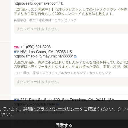
https://eslbridgemaker.com/
【対面レッスン実施中！】心理セラピストとしてのバックグラウンドを持
アメリカ生活を自分らしく100％エンジョイする方法を教えます。
英語学校・教室
/
家庭教師
/
カウンセリング
まだレビューはありません。
+1 (650) 691-5208
N/A, Los Gatos, CA, 95033 US
https://ameblo.jp/mayumichan8888/
人生のお悩み、将来に不安はありませんか？どんな宿命を持っているか気
の突破口へ導くツールともなります。生まれ持った使命、本質、才能、強
占い・風水・霊感
/
スピリチュアルカウンセリング
/
カウンセリング
まだレビューはありません。
2211 Post St. Suite 300, San Francisco, CA, 94115 USA
https://ryokonagata.com/
しています。詳細は
プライバシーポリシー
をご確認ください。クッ
カウンセリング
/
精神科・心療内科
ださい。
まだレビューはありません。