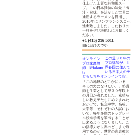
仕上げた上質な純和風スー
プ。この日本独特の味覚「出
汁・旨味」を活かした世界に
通用するラーメンを目指し、
2016年にサンフランシスコへ
進出致しました。こだわりの
一杯をぜひ堪能しにお越しく
ださい。
+1 (415) 216-5011
四代目ひのでや
この道３０年の
プロ講師が、世
界各国に住んで
いる日本人の子
どもたちをオンラインで指...
「この地球のどこかにいる
キミの力になりたい。」塾講
師を生業として早３０年以上
の月日が流れました。素晴ら
しい教え子たちにめぐまれた
おかげで、私立中学、高校、
大学等、それぞれの入試にお
いて、毎年多数のトップレベ
ル校進学者を輩出することが
出来るようになりました。こ
の指導力が世界のどこまで通
用するのか。世界の家庭教師