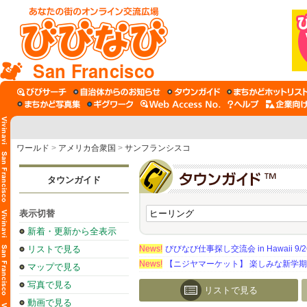
San Francisco
ワールド
>
アメリカ合衆国
>
サンフランシスコ
タウンガイド
表示切替
新着・更新から全表示
リストで見る
News!
びびなび仕事探し交流会 in Hawaii 9/26（
News!
【ニジヤマーケット】 楽しみな新学
マップで見る
写真で見る
リストで見る
動画で見る