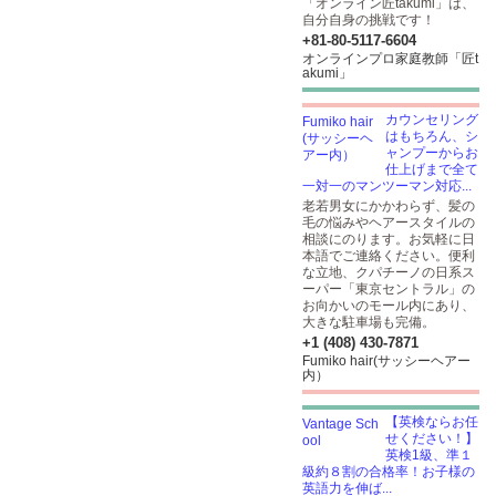
「オンライン匠takumi」は、
自分自身の挑戦です！
+81-80-5117-6604
オンラインプロ家庭教師「匠t
akumi」
カウンセリング
はもちろん、シ
ャンプーからお
仕上げまで全て
一対一のマンツーマン対応...
老若男女にかかわらず、髪の
毛の悩みやヘアースタイルの
相談にのります。お気軽に日
本語でご連絡ください。便利
な立地、クパチーノの日系ス
ーパー「東京セントラル」の
お向かいのモール内にあり、
大きな駐車場も完備。
+1 (408) 430-7871
Fumiko hair(サッシーヘアー
内）
【英検ならお任
せください！】
英検1級、準１
級約８割の合格率！お子様の
英語力を伸ば...