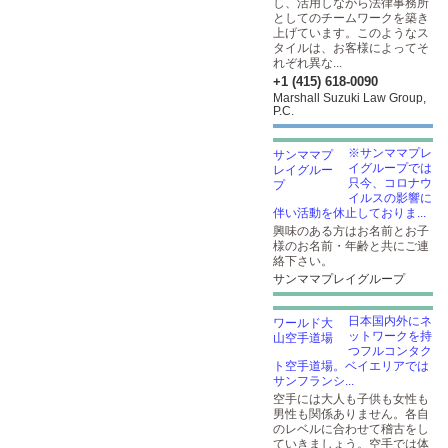
し、活用しながら法律事務所
としてのチームワークを築き
上げています。このようなス
タイルは、お客様によってそ
れぞれ異な...
+1 (415) 618-0090
Marshall Suzuki Law Group,
P.C.
※サンママプレ
イグループでは
只今、コロナウ
イルスの影響に
伴い活動を休止しておりま...
興味のある方はお名前とお子
様のお名前・年齢と共にご連
絡下さい。
サンママプレイグループ
日本国内外にネ
ットワークを持
つフルコンタク
ト空手道場。ベイエリアでは
サンフランシ...
空手には大人も子供も女性も
男性も関係ありません。各自
のレベルに合わせて稽古をし
ていきましょう。空手では体