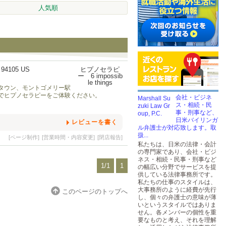
人気順
, 94105 US
タウン、モントゴメリー駅
でヒプノセラピーをご体験ください。
会社・ビジネ
ス・相続・民
事・刑事など、
日米バイリンガ
レビューを書く
ル弁護士が対応致します。取
扱...
[ページ制作]
[営業時間・内容変更]
[閉店報告]
私たちは、日米の法律・会計
の専門家であり、会社・ビジ
ネス・相続・民事・刑事など
1/1
1
の幅広い分野でサービスを提
供している法律事務所です。
私たちの仕事のスタイルは、
大事務所のように経費が先行
このページのトップへ
し、個々の弁護士の意味が薄
いというスタイルではありま
せん。各メンバーの個性を重
要なものと考え、それを理解