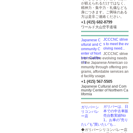
が鍛えられるだけではなく、
精神力・集中力・礼儀なども
身につきます。ご興味のある
方は是非ご連絡ください。
+1 (415) 682-8799
ワールド大山空手道場
JCCCNC strive
s to meet the ev
olving need...
JCCCNC strive
s to meet the evolving needs
of the Japanese American co
mmunity through offering pro
grams, affordable services an
d facility usage.
+1 (415) 567-5505
Japanese Cultural and Com
munity Center of Northern Ca
lifornia
ガリバーは、日
本での中古車販
売台数実績No
1。お車の”売り
たい”も”買いたい”も...
◆ガリバーシリコンバレー店