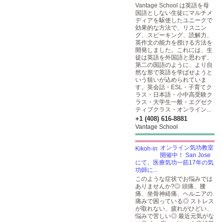
Vantage School は英語を母
国語としない生徒にマルチメ
ディアを駆使したユニークで
効果的な方法で、リスニン
グ、スピーキング、読解力、
英作文の能力を授ける方法を
開発しました。これには、生
徒は英語を外国語と思わず、
第二の国語のように、より自
然な形で英語を学ばせようと
いう狙いが込められていま
す。英会話・ESL・子育てク
ラス・日本語・小中高受験ク
ラス・大学生一般・エグゼク
ティブクラス・オンライン...
+1 (408) 616-8881
Vantage School
オンライン気功教室
開催中！ San Jose
にて、医療気功一筋17年の気
功師に...
このような症状でお悩みでは
ありませんか?◎ 頭痛、腰
痛、坐骨神経痛、ヘルニアの
痛みで困っている◎ ストレス
が取れない、疲れがひどい、
悩みで苦しい◎ 最近元気がな