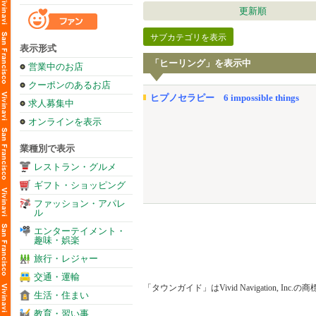
更新順
サブカテゴリを表示
表示形式
「ヒーリング」を表示中
営業中のお店
クーポンのあるお店
ヒプノセラピー 6 impossible things
求人募集中
オンラインを表示
業種別で表示
レストラン・グルメ
ギフト・ショッピング
ファッション・アパレ
ル
エンターテイメント・
趣味・娯楽
旅行・レジャー
交通・運輸
「タウンガイド」はVivid Navigation, Inc.
生活・住まい
教育・習い事