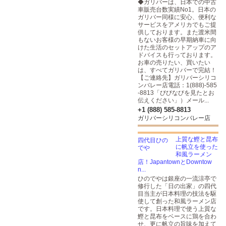
◆ガリバーは、日本での中古
車販売台数実績No1。日本の
ガリバー同様に安心、便利な
サービスをアメリカでもご提
供しております。また渡米間
もないお客様の早期納車に向
けた生活のセットアップのア
ドバイスも行っております。
お車の売りたい、買いたい
は、すべてガリバーで完結！
【ご連絡先】ガリバーシリコ
ンバレー店電話：1(888)-585
-8813「びびなびを見たとお
伝えください」）メール...
+1 (888) 585-8813
ガリバーシリコンバレー店
上質な鰹と昆布
に帆立を使った
和風ラーメン
店！JapantownとDowntow
n...
ひのでやは銀座の一流涼亭で
修行した「日の出家」の四代
目当主が日本料理の技法を駆
使して創った和風ラーメン店
です。日本料理で使う上質な
鰹と昆布をベースに鶏を合わ
せ、更に帆立の旨味を加えて