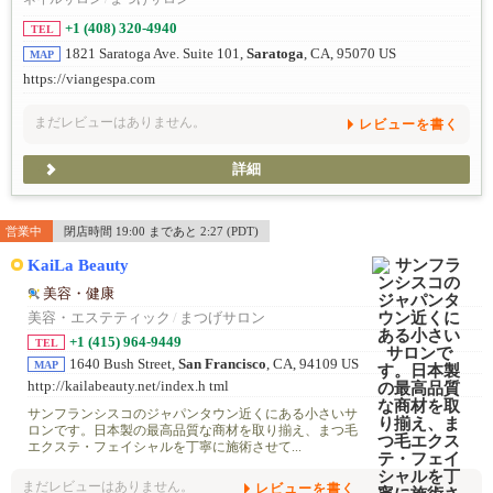
+1 (408) 320-4940
TEL
1821 Saratoga Ave. Suite 101,
Saratoga
, CA, 95070 US
MAP
https://viangespa.com
まだレビューはありません。
レビューを書く
詳細
営業中
閉店時間 19:00 まであと 2:27 (PDT)
KaiLa Beauty
美容・健康
美容・エステティック
/
まつげサロン
+1 (415) 964-9449
TEL
1640 Bush Street,
San Francisco
, CA, 94109 US
MAP
http://kailabeauty.net/index.h tml
サンフランシスコのジャパンタウン近くにある小さいサ
ロンです。日本製の最高品質な商材を取り揃え、まつ毛
エクステ・フェイシャルを丁寧に施術させて...
まだレビューはありません。
レビューを書く