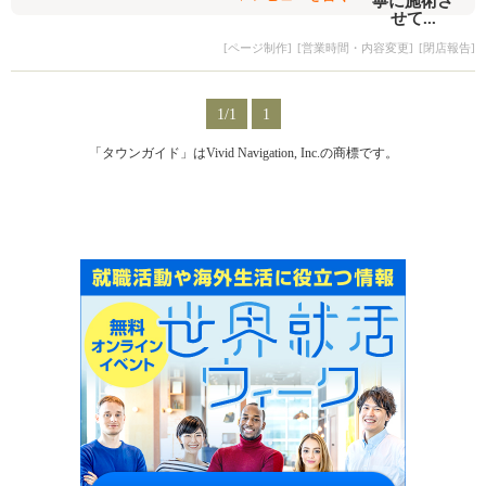
[ページ制作]
[営業時間・内容変更]
[閉店報告]
1/1
1
「タウンガイド」はVivid Navigation, Inc.の商標です。