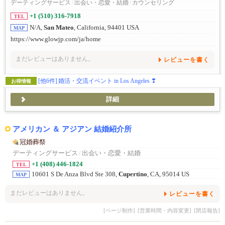
デーティングサービス
/
出会い・恋愛・結婚
/
カウンセリング
+1 (510) 316-7918
TEL
N/A,
San Mateo
, California, 94401 USA
MAP
https://www.glowjp.com/ja/home
まだレビューはありません。
レビューを書く
[他6件]
婚活・交流イベント in Los Angeles ❣
お得情報
詳細
アメリカン ＆ アジアン 結婚紹介所
冠婚葬祭
デーティングサービス
/
出会い・恋愛・結婚
+1 (408) 446-1824
TEL
10601 S De Anza Blvd Ste 308,
Cupertino
, CA, 95014 US
MAP
まだレビューはありません。
レビューを書く
[ページ制作]
[営業時間・内容変更]
[閉店報告]