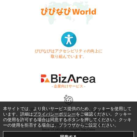
びびなびはアクセシビリティの向上に
取り組んでいます。
- 企業向けサービス -
本サイトでは、より良いサービス提供のため、クッキーを使用して
お問い合わせ
はじめてガイド
よくある質問
います。詳細は
プライバシーポリシー
をご確認ください。クッキー
利用規約
商標・著作権
プライバシーポリシー
の使用を許可する場合は同意するボタンを押してください。クッキ
ーの使用を拒否する場合は、ブラウザからご設定ください。
Copyright © 1999-2026 Vivid Navigation, Inc. All Rights Reserved.
Server US (45) @ Los Angeles Data Center