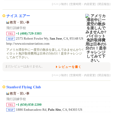
[ページ制作]
[営業時間・内容変更]
[閉店報告]
ナイス エアー
教育・習い事
飛行訓練学校
+1 (408) 729-3383
TEL
2575 Robert Fowler Wy,
San Jose
, CA, 95148 US
MAP
http://www.niceairaviation.com
アメリカ滞在中に一度空の散歩を楽しんでみませんか?パ
イロット免許取得費用は日本の5分の1！是非チャレンジ
してみて下さい。
まだレビューはありません。
レビューを書く
[ページ制作]
[営業時間・内容変更]
[閉店報告]
Stanford Flying Club
教育・習い事
飛行訓練学校
+1 (650) 858-2200
TEL
1886 Embarcadero Rd,
Palo Alto
, CA, 94303 US
MAP