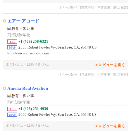
[ページ制作]
[営業時間・内容変更]
[閉店報告]
エアー アコード
教育・習い事
飛行訓練学校
+1 (408) 258-6321
TEL
2555 Robert Fowler Wy,
San Jose
, CA, 95148 US
MAP
http://www.air-accord.com
まだレビューはありません。
レビューを書く
[ページ制作]
[営業時間・内容変更]
[閉店報告]
Amelia Reid Aviation
教育・習い事
飛行訓練学校
+1 (408) 251-4939
TEL
2650 Robert Fowler Wy,
San Jose
, CA, 95148 US
MAP
まだレビューはありません。
レビューを書く