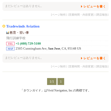
まだレビューはありません。
レビューを書く
[ページ制作]
[営業時間・内容変更]
[閉店報告]
Tradewinds Aviation
教育・習い事
飛行訓練学校
+1 (408) 729-5100
TEL
2505 Cunningham Ave,
San Jose
, CA, 95148 US
MAP
まだレビューはありません。
レビューを書く
[ページ制作]
[営業時間・内容変更]
[閉店報告]
1/1
1
「タウンガイド」はVivid Navigation, Inc.の商標です。