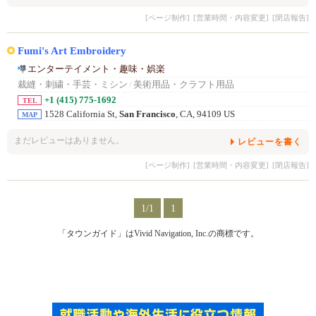
[ページ制作]
[営業時間・内容変更]
[閉店報告]
Fumi's Art Embroidery
エンターテイメント・趣味・娯楽
裁縫・刺繍・手芸・ミシン
/
美術用品・クラフト用品
+1 (415) 775-1692
TEL
1528 California St,
San Francisco
, CA, 94109 US
MAP
まだレビューはありません。
レビューを書く
[ページ制作]
[営業時間・内容変更]
[閉店報告]
1/1
1
「タウンガイド」はVivid Navigation, Inc.の商標です。